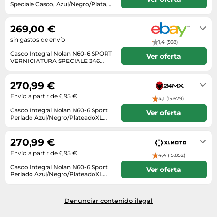
Lavavajillas y lavaplatos
Playmobil
Speciale Casco, Azul/Negro/Plata,
Relojes
Ropa deportiva y outdoor
Talla XL (62)
1 - 2 días
Perfumes de mujer
Media
Vehículos a escala
Relojes de pulsera
Tiendas de campaña
269,00 €
Perfumes unisex
Microondas
Sneakers
sin gastos de envío
Zapatillas de tenis
1,4 (568)
Placer y anticoncepción
Monitores y pantallas ordenador
Tejer y crochet
Casco Integral Nolan N60-6 SPORT
Ver oferta
Zapatillas deportivas
Productos de higiene corporal
Máquinas de afeitar
VERNICIATURA SPECIALE 346
Zapatillas de atletismo
Blu/Nero/Argento
Envío en el plazo de 56 - 70 días
Productos para baño y ducha
Móviles
hábiles tras el ingreso.
Zapatillas de baloncesto
270,99 €
Protectores solares
Ordenadores portátiles
Envío a partir de 6,95 €
Zapatos
4,1 (15.679)
Sets de belleza
Placas de cocina
Casco Integral Nolan N60-6 Sport
Ver oferta
Zapatos de invierno
Perlado Azul/Negro/PlateadoXL
Tensiómetros
Radios
Azul,Negro,Plateado
3-7 días
Zapatos mujer
Termómetros clínicos
Secadoras
270,99 €
Tratamientos faciales
Sonido y alta fidelidad
Envío a partir de 6,95 €
4,4 (15.852)
TV, vídeo y DVD
Casco Integral Nolan N60-6 Sport
Ver oferta
Perlado Azul/Negro/PlateadoXL
Tablets
Azul,Negro,Plateado
3-7 días
Telecomunicaciones
Denunciar contenido ilegal
Televisores