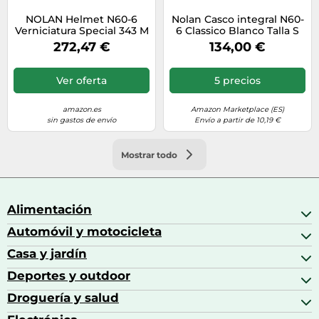
NOLAN Helmet N60-6
Nolan Casco integral N60-
Verniciatura Special 343 M
6 Classico Blanco Talla S
para hombre
272,47 €
134,00 €
Ver oferta
5 precios
amazon.es
Amazon Marketplace (ES)
sin gastos de envío
Envío a partir de 10,19 €
Mostrar todo
Alimentación
Automóvil y motocicleta
Bebidas
Bebidas espirituosas
Casa y jardín
Accesorios para coche
Brandy
Aceite de motor y manutención
Deportes y outdoor
Accesorios de hogar y cocina
Café
Aceites motor
Aires acondicionados
Droguería y salud
Balones de fútbol
Altavoces coche
Artículos de decoración
Bicicletas