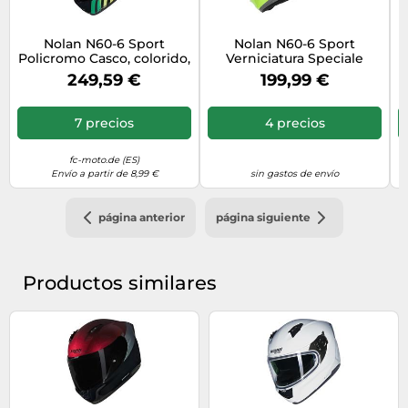
Nolan N60-6 Sport
Nolan N60-6 Sport
Policromo Casco, colorido,
Verniciatura Speciale
Talla S (56)
Casco Integral
n
249,59 €
199,99 €
Amarillo/Negro/Gris S
unisex
7 precios
4 precios
fc-moto.de (ES)
Envío a partir de 8,99 €
sin gastos de envío
página anterior
página siguiente
Productos similares