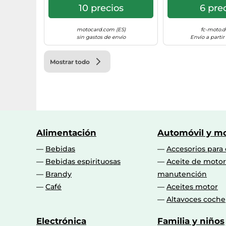
10 precios
6 pre
motocard.com (ES)
fc-moto.d
sin gastos de envío
Envío a partir
Mostrar todo
Alimentación
Automóvil y mo
Bebidas
Accesorios para
Bebidas espirituosas
Aceite de motor
Brandy
manutención
Café
Aceites motor
Altavoces coche
Electrónica
Familia y niños