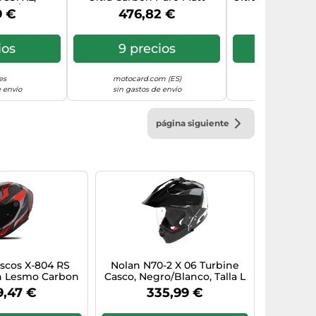
Gris/Negro
Carbon M
Grey S
9 €
476,82 €
419,4
ios
9 precios
2 prec
es
motocard.com (ES)
motocard.c
 envío
sin gastos de envío
sin gastos d
página siguiente
cos X-804 RS
Nolan N70-2 X 06 Turbine
n Lesmo Carbon
Casco, Negro/Blanco, Talla L
Grey / Gold M
(60)
9,47 €
335,99 €