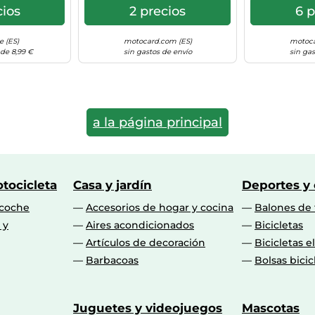
cios
2 precios
6 p
e (ES)
motocard.com (ES)
motoca
 de 8,99 €
sin gastos de envío
sin gas
a la página principal
tocicleta
Casa y jardín
Deportes y
 coche
Accesorios de hogar y cocina
Balones de 
 y
Aires acondicionados
Bicicletas
Artículos de decoración
Bicicletas e
Barbacoas
Bolsas bicic
Juguetes y videojuegos
Mascotas