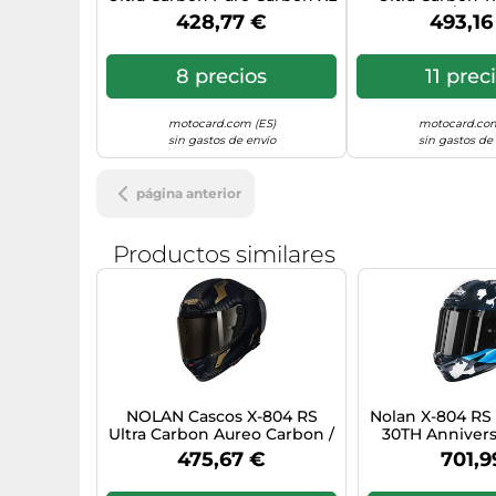
Carbon / Matt
428,77 €
493,16
8 precios
11 prec
motocard.com (ES)
motocard.com
sin gastos de envío
sin gastos de
página anterior
Productos similares
NOLAN Cascos X-804 RS
Nolan X-804 RS 
Ultra Carbon Aureo Carbon /
30TH Annivers
Gold M
Casco, azul/bla
475,67 €
701,9
(58