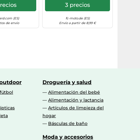
recios
3 precios
rd.com (ES)
fc-moto.de (ES)
tos de envío
Envío a partir de 8,99 €
 outdoor
Droguería y salud
fútbol
Alimentación del bebé
Alimentación y lactancia
lípticas
Artículos de limpieza del
leta
hogar
Básculas de baño
Moda y accesorios