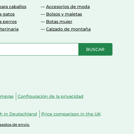
para caballos
Accesorios de moda
a gatos
Bolsos y maletas
a perros
Botas mujer
terinaria
Calzado de montaña
BUSCAR
ompras
Configuración de la privacidad
ch in Deutschland
Price comparison in the UK
gastos de envío.