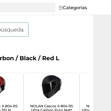
Categorías
 búsqueda.
bon / Black / Red L
 X-804 RS
NOLAN Cascos X-804 RS
NOLAN Cascos
351 XL,
Ultra Carbon Puro Matt
Ultra Carbon Ho