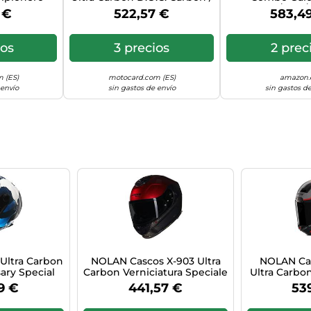
 Black L
White M
Carbono/Rojo/
 €
522,57 €
583,4
ios
3 precios
2 prec
 (ES)
motocard.com (ES)
amazon.
 envío
sin gastos de envío
sin gastos de
Ultra Carbon
NOLAN Cascos X-903 Ultra
NOLAN Cas
ary Special
Carbon Verniciatura Speciale
Ultra Carbo
nco, Talla M
Carbon / Red Viscerale /
/ Red / 
9 €
441,57 €
53
)
Black L