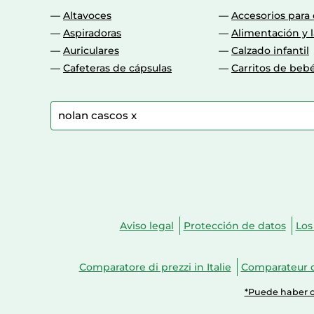
Altavoces
Accesorios para
Aspiradoras
Alimentación y l
Auriculares
Calzado infantil
Cafeteras de cápsulas
Carritos de beb
Aviso legal
Protección de datos
Los
Comparatore di prezzi in Italie
Comparateur d
*Puede haber ca