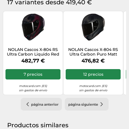
17 variantes desde 419,40 €
NOLAN Cascos X-804 RS
NOLAN Cascos X-804 RS
Ultra Carbon Liquido Red
Ultra Carbon Puro Matt
XL
Carbon L
482,77 €
476,82 €
7 precios
12 precios
motocard.com (ES)
motocard.com (ES)
sin gastos de envío
sin gastos de envío
página anterior
página siguiente
Productos similares