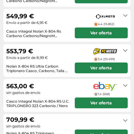
Lavavajillas y lavaplatos
Carbono Carbono/NegroM
Playmobil
Relojes
Carbono,Negro
3-7 días
Ropa deportiva y outdoor
Perfumes de mujer
Media
Vehículos a escala
Relojes de pulsera
549,99 €
Tiendas de campaña
Perfumes unisex
Microondas
Envío a partir de 6,95 €
Sneakers
4,4 (15.852)
Zapatillas de tenis
Placer y anticoncepción
Monitores y pantallas ordenador
Casco Integral Nolan X-804 Rs
Tejer y crochet
Ver oferta
Zapatillas deportivas
Productos de higiene corporal
Carbono Carbono/NegroM
Máquinas de afeitar
Carbono,Negro
3-7 días
Zapatillas de atletismo
Productos para baño y ducha
Móviles
553,79 €
Zapatillas de baloncesto
Protectores solares
Ordenadores portátiles
Envío a partir de 8,99 €
3,4 (33.499)
Zapatos
Sets de belleza
Placas de cocina
Nolan X-804 RS Ultra Carbon
Ver oferta
Zapatos de invierno
Triplonero Casco, Carbono, Talla M
Tensiómetros
Radios
(58)
1 - 2 días
Zapatos mujer
Termómetros clínicos
Secadoras
563,00 €
Tratamientos faciales
Sonido y alta fidelidad
sin gastos de envío
1,4 (568)
Casco Integral Nolan X-804 RS U.C.
TV, vídeo y DVD
Ver oferta
TRIPLONERO 323 Carbonio / Nero
Tablets
Envío en el plazo de 56 - 71 días
hábiles tras el ingreso.
709,99 €
Telecomunicaciones
sin gastos de envío
Televisores
Nolan X-804 RS Triplonero