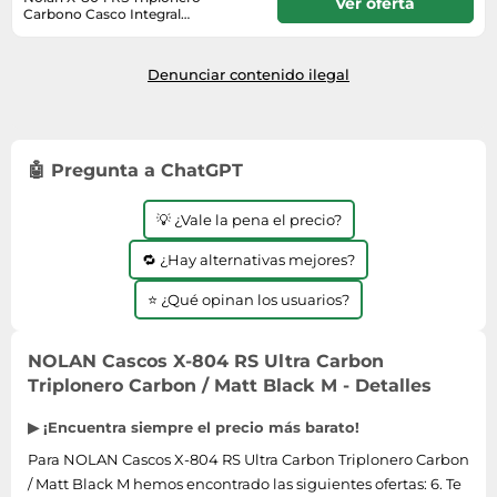
Ver oferta
Carbono Casco Integral
Mate/Carbono M unisex negro
2-4 días
Denunciar contenido ilegal
🤖 Pregunta a ChatGPT
💡 ¿Vale la pena el precio?
🔁 ¿Hay alternativas mejores?
⭐ ¿Qué opinan los usuarios?
NOLAN Cascos X-804 RS Ultra Carbon
Triplonero Carbon / Matt Black M - Detalles
▶ ¡Encuentra siempre el precio más barato!
Para NOLAN Cascos X-804 RS Ultra Carbon Triplonero Carbon
/ Matt Black M hemos encontrado las siguientes ofertas: 6. Te