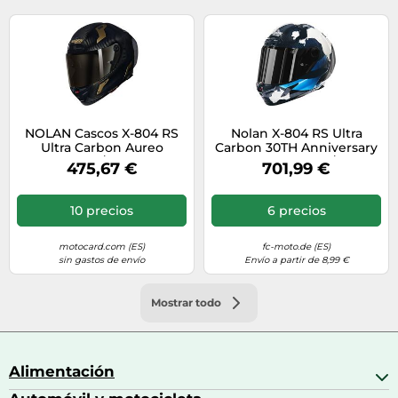
NOLAN Cascos X-804 RS
Nolan X-804 RS Ultra
Ultra Carbon Aureo
Carbon 30TH Anniversary
Carbon / Gold M
Special Casco, azul/blanco,
475,67 €
701,99 €
Talla M (58)
10 precios
6 precios
motocard.com (ES)
fc-moto.de (ES)
sin gastos de envío
Envío a partir de 8,99 €
Mostrar todo
Alimentación