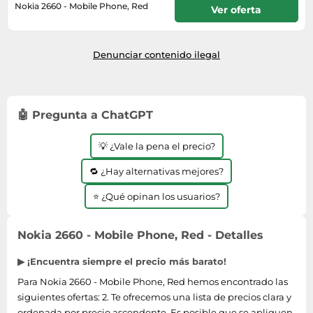
Lavavajillas y lavaplatos
Playmobil
Nokia 2660 - Mobile Phone, Red
Ver oferta
Relojes
Ropa deportiva y outdoor
Perfumes de mujer
Media
Vehículos a escala
En stock. Envío exprés disponible
Relojes de pulsera
Tiendas de campaña
con Amazon Premium.
Perfumes unisex
Microondas
Sneakers
Denunciar contenido ilegal
Zapatillas de tenis
Placer y anticoncepción
Monitores y pantallas ordenador
Tejer y crochet
Zapatillas deportivas
Productos de higiene corporal
Máquinas de afeitar
Zapatillas de atletismo
Productos para baño y ducha
Móviles
🤖 Pregunta a ChatGPT
Zapatillas de baloncesto
Protectores solares
Ordenadores portátiles
Zapatos
💡 ¿Vale la pena el precio?
Sets de belleza
Placas de cocina
Zapatos de invierno
Tensiómetros
🔁 ¿Hay alternativas mejores?
Radios
Zapatos mujer
Termómetros clínicos
Secadoras
⭐ ¿Qué opinan los usuarios?
Tratamientos faciales
Sonido y alta fidelidad
Nokia 2660 - Mobile Phone, Red - Detalles
TV, vídeo y DVD
Tablets
▶ ¡Encuentra siempre el precio más barato!
Telecomunicaciones
Para Nokia 2660 - Mobile Phone, Red hemos encontrado las
siguientes ofertas: 2. Te ofrecemos una lista de precios clara y
Televisores
ordenada por precio ascendente. Es posible que se apliquen