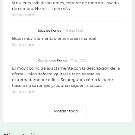
si quieres salir de las redes, cortarte de todo ese lavado
de cerebro. No ha…
Leer más
via trustami
Ebay.de Kunde
19 ene 2025
Buen móvil, lamentablemente sin manual
via trustami
Kaufland.de Kunde
7 oct 2024
El móvil coincide exactamente con la descripción de la
oferta. Único defecto: quitar la tapa trasera es
extremadamente difícil. Se pregunta cómo la parte
trasera no se rompe y las uñas siguen intactas.
via trustami
Mostrar todo
›