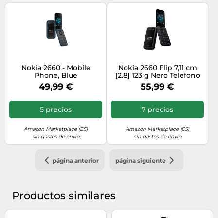
Nokia 2660 - Mobile
Nokia 2660 Flip 7,11 cm
Phone, Blue
[2.8] 123 g Nero Telefono
cellulare basico (NOKIA
49,99 €
55,99 €
2660 TA-1469 DS GB IE
BLACK)
5 precios
7 precios
Amazon Marketplace (ES)
Amazon Marketplace (ES)
sin gastos de envío
sin gastos de envío
página anterior
página siguiente
Productos similares