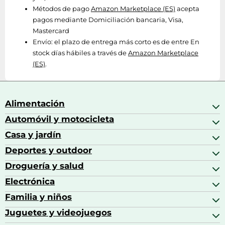
Métodos de pago
Amazon Marketplace (ES)
acepta
pagos mediante Domiciliación bancaria, Visa,
Mastercard
Envío:
el plazo de entrega más corto es de entre En
stock días hábiles a través de
Amazon Marketplace
(ES)
.
Alimentación
Automóvil y motocicleta
Bebidas
Bebidas espirituosas
Casa y jardín
Accesorios para coche
Brandy
Aceite de motor y manutención
Deportes y outdoor
Accesorios de hogar y cocina
Café
Aceites motor
Aires acondicionados
Droguería y salud
Balones de fútbol
Altavoces coche
Artículos de decoración
Bicicletas
Electrónica
Alimentación del bebé
Barbacoas
Bicicletas elípticas
Alimentación y lactancia
Familia y niños
Altavoces
Bolsas bicicleta
Artículos de limpieza del hogar
Aspiradoras
Juguetes y videojuegos
Accesorios para el bebé
Básculas de baño
Auriculares