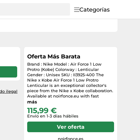
Categorías
Oferta Más Barata
Brand : Nike Model : Air Force 1 Low
Protro (Kobe) Colorway : Lenticular
Gender : Unisex SKU : II3925-400 The
Nike x Kobe Air Force 1 Low Protro
Lenticular is an exceptional collector's
piece from the Nike x Kobe collaboration.
o ilegal
Available at noirfonce.eu with fast
shipping across Europe, this men's
más
sneaker stands out with its lenticular
115,99 €
material that changes color, creating a
Envío en 1-3 días hábiles
unique iridescent visual effect. The
Protro construction combines modern
Ver oferta
technology with the iconic AF1 design. A
rare piece for passionate collectors -
order now at noirfonce.eu.
noirfonce.es