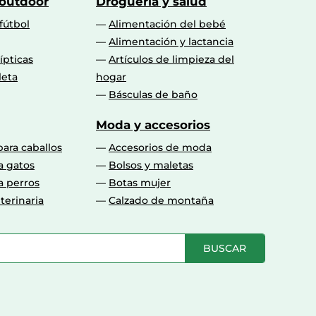
 outdoor
Droguería y salud
fútbol
Alimentación del bebé
Alimentación y lactancia
lípticas
Artículos de limpieza del
leta
hogar
Básculas de baño
Moda y accesorios
para caballos
Accesorios de moda
a gatos
Bolsos y maletas
a perros
Botas mujer
terinaria
Calzado de montaña
BUSCAR