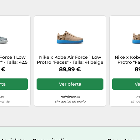
 Force 1 Low
Nike x Kobe Air Force 1 Low
Nike x Kobe
 - Talla: 42.5
Protro "Faces" - Talla: 41 beige
Protro "Fac
 €
89,99 €
8
rta
Ver oferta
Ve
.es
noirfonce.es
no
 envío
sin gastos de envío
sin g