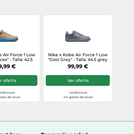
 Air Force 1 Low
Nike x Kobe Air Force 1 Low
es" - Talla: 42.5
"Cool Grey" - Talla: 44.5 grey
beige
9,99 €
99,99 €
r oferta
Ver oferta
irfonce.es
noirfonce.es
astos de envío
sin gastos de envío