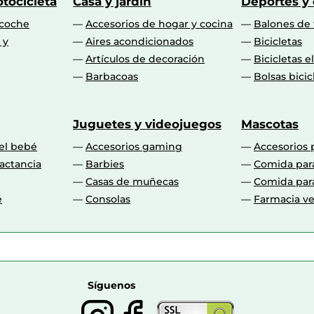
tocicleta
Casa y jardín
Deportes y
 coche
Accesorios de hogar y cocina
Balones de 
 y
Aires acondicionados
Bicicletas
Artículos de decoración
Bicicletas e
Barbacoas
Bolsas bicic
Juguetes y videojuegos
Mascotas
 el bebé
Accesorios gaming
Accesorios 
actancia
Barbies
Comida par
Casas de muñecas
Comida par
é
Consolas
Farmacia ve
Síguenos