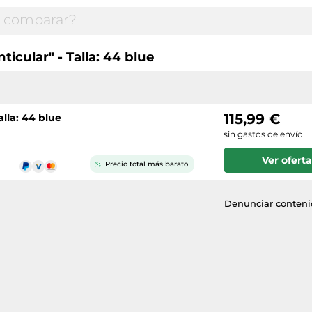
ticular" - Talla: 44 blue
115,99 €
alla: 44 blue
sin gastos de envío
Ver oferta
Precio total más barato
Denunciar contenid