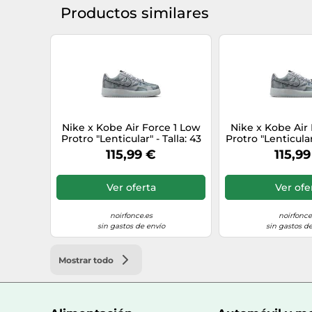
Productos similares
Nike x Kobe Air Force 1 Low
Nike x Kobe Air
Protro "Lenticular" - Talla: 43
Protro "Lenticular"
blue
blue
115,99 €
115,99
Ver oferta
Ver ofe
noirfonce.es
noirfonce
sin gastos de envío
sin gastos de
Mostrar todo