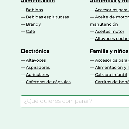
Alimentación
Automóvil y mo
Bebidas
Accesorios para
Bebidas espirituosas
Aceite de motor
Brandy
manutención
Café
Aceites motor
Altavoces coche
Electrónica
Familia y niños
Altavoces
Accesorios para
Aspiradoras
Alimentación y l
Auriculares
Calzado infantil
Cafeteras de cápsulas
Carritos de beb