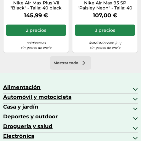
Nike Air Max Plus VII
Nike Air Max 95 SP
"Black" - Talla: 40 black
"Paisley Neon" - Talla: 40
green
145,99 €
107,00 €
2 precios
3 precios
noirfonce.es
footdistrict.com (ES)
sin gastos de envío
sin gastos de envío
Mostrar todo
Alimentación
Automóvil y motocicleta
Bebidas
Bebidas espirituosas
Casa y jardín
Accesorios para coche
Brandy
Aceite de motor y manutención
Deportes y outdoor
Accesorios de hogar y cocina
Café
Aceites motor
Aires acondicionados
Droguería y salud
Balones de fútbol
Altavoces coche
Artículos de decoración
Bicicletas
Electrónica
Alimentación del bebé
Barbacoas