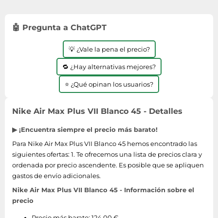
Lavavajillas y lavaplatos
Playmobil
Relojes
Ropa deportiva y outdoor
Perfumes de mujer
Media
Vehículos a escala
Relojes de pulsera
Tiendas de campaña
🤖 Pregunta a ChatGPT
Perfumes unisex
Microondas
Sneakers
Zapatillas de tenis
Placer y anticoncepción
Monitores y pantallas ordenador
💡 ¿Vale la pena el precio?
Tejer y crochet
Zapatillas deportivas
Productos de higiene corporal
Máquinas de afeitar
🔁 ¿Hay alternativas mejores?
Zapatillas de atletismo
Productos para baño y ducha
Móviles
Zapatillas de baloncesto
⭐ ¿Qué opinan los usuarios?
Protectores solares
Ordenadores portátiles
Zapatos
Sets de belleza
Placas de cocina
Nike Air Max Plus VII Blanco 45 - Detalles
Zapatos de invierno
Tensiómetros
Radios
Zapatos mujer
▶ ¡Encuentra siempre el precio más barato!
Termómetros clínicos
Secadoras
Para Nike Air Max Plus VII Blanco 45 hemos encontrado las
Tratamientos faciales
Sonido y alta fidelidad
siguientes ofertas: 1. Te ofrecemos una lista de precios clara y
ordenada por precio ascendente. Es posible que se apliquen
TV, vídeo y DVD
gastos de envío adicionales.
Tablets
Nike Air Max Plus VII Blanco 45 - Información sobre el
Telecomunicaciones
precio
Televisores
Precio más barato: 124,00 €