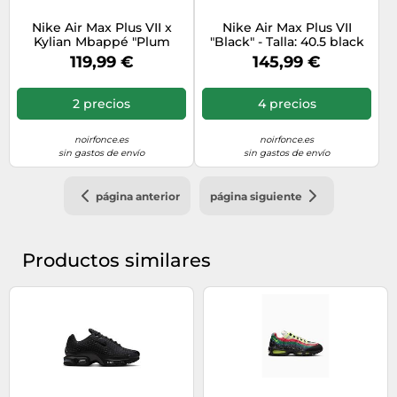
Nike Air Max Plus VII x
Nike Air Max Plus VII
Kylian Mbappé "Plum
"Black" - Talla: 40.5 black
Eclipse" - Talla: 40.5 brown
119,99 €
145,99 €
2 precios
4 precios
noirfonce.es
noirfonce.es
sin gastos de envío
sin gastos de envío
página anterior
página siguiente
Productos similares