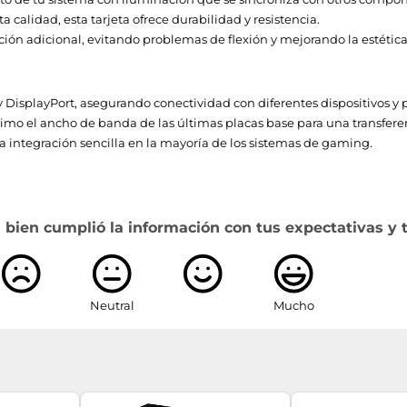
4.6
 calidad, esta tarjeta ofrece durabilidad y resistencia.
ión adicional, evitando problemas de flexión y mejorando la estética
12 Ultimate
 DisplayPort, asegurando conectividad con diferentes dispositivos y p
o el ancho de banda de las últimas placas base para una transferenc
3
 integración sencilla en la mayoría de los sistemas de gaming.
2.1a
1
 bien cumplió la información con tus expectativas y 
PCI Express x16 5.0
2.1b
Neutral
Mucho
30 GB/s