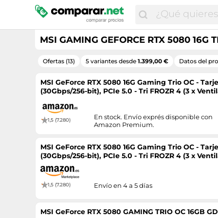
MSI GAMING GEFORCE RTX 5080 16G TR
Ofertas (13)
5 variantes desde
1.399,00 €
Datos del pr
MSI GeForce RTX 5080 16G Gaming Trio OC - Tarj
(30Gbps/256-bit), PCIe 5.0 - Tri FROZR 4 (3 x V
Silencio, RGB - HDMI 2.1b
En stock. Envío exprés disponible con
1,5 (7.280)
Amazon Premium.
MSI GeForce RTX 5080 16G Gaming Trio OC - Tarj
(30Gbps/256-bit), PCIe 5.0 - Tri FROZR 4 (3 x V
Silencio, RGB - HDMI 2.1b
1,5 (7.280)
Envío en 4 a 5 días
MSI GeForce RTX 5080 GAMING TRIO OC 16GB GDD