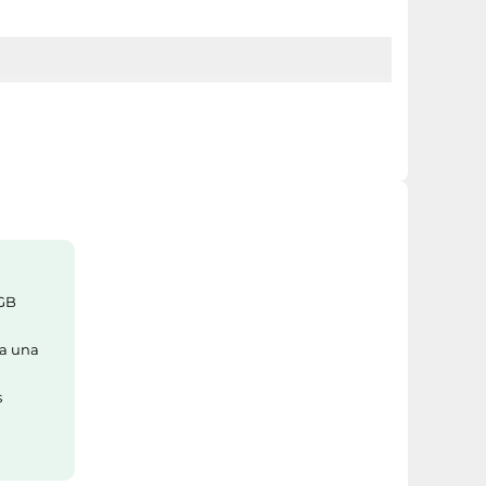
6GB
ra una
s