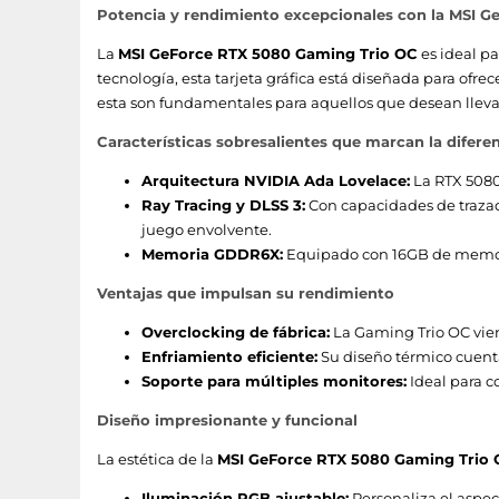
Potencia y rendimiento excepcionales con la MSI 
Tipo de enfriamiento
La
MSI GeForce RTX 5080 Gaming Trio OC
es ideal p
Número de ranuras
tecnología, esta tarjeta gráfica está diseñada para ofr
esta son fundamentales para aquellos que desean llevar 
Factor de forma
Características sobresalientes que marcan la difere
Contenido del embalaje
Arquitectura NVIDIA Ada Lovelace:
La RTX 5080 
Ray Tracing y DLSS 3:
Con capacidades de trazado
Cables incluidos
juego envolvente.
Memoria GDDR6X:
Equipado con 16GB de memoria
Desempeño
Ventajas que impulsan su rendimiento
Edición sobreacelerada (OC, Overclocked)
Overclocking de fábrica:
La Gaming Trio OC vie
Enfriamiento eficiente:
Su diseño térmico cuenta
Sintonizador de TV integrado
Soporte para múltiples monitores:
Ideal para c
Diseño impresionante y funcional
NVIDIA G-SYNC
La estética de la
MSI GeForce RTX 5080 Gaming Trio
Dual Link DVI
Iluminación RGB ajustable:
Personaliza el aspe