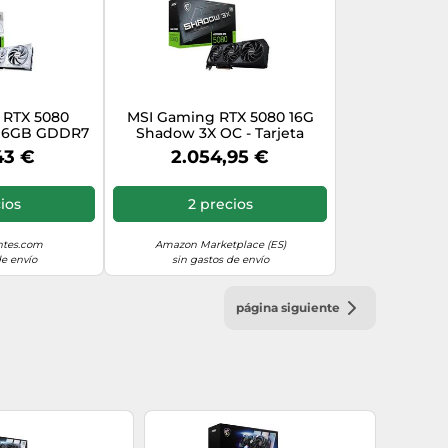
 RTX 5080
MSI Gaming RTX 5080 16G
 16GB GDDR7
Shadow 3X OC - Tarjeta
 DLSS4 Blanca
gráfica (16 GB GDDR7, 256
43 €
2.054,95 €
bits, Extreme Clock TBD MHz,
DisplayPort x 3 2.1a, HDMI
2.1b, Arquitectura NVIDIA
ios
2 precios
Blackwell)
tes.com
Amazon Marketplace (ES)
de envío
sin gastos de envío
página siguiente