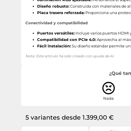
Versión OpenGL
Diseño robusto:
Construida con materiales de alta
Placa trasera reforzada:
Proporciona una protecc
Versión DirectX
Conectividad y compatibilidad
Puertos e Interfaces
Puertos versátiles:
Incluye varios puertos HDMI y
Compatibilidad con PCIe 4.0:
Aprovecha al máxim
Cantidad de DisplayPorts
Fácil instalación:
Su diseño estándar permite una
Nota: Este artículo ha sido creado con ayuda de AI.
Versión de DisplayPort
Número de puertos HDMI
¿Qué tan
Tipo de interfaz
Versión HDMI
Nada
Memoria
5 variantes desde 1.399,00 €
Ancho de banda de memoria (max)