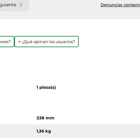
iguiente
Denunciar contenid
jores?
⭐ ¿Qué opinan los usuarios?
1 pieza(s)
338 mm
1,36 kg