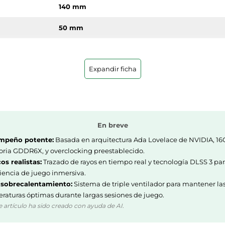
140 mm
50 mm
Expandir ficha
360 W
1x 16-pin
850 W
En breve
mpeño potente:
Basada en arquitectura Ada Lovelace de NVIDIA, 1
ia GDDR6X, y overclocking preestablecido.
os realistas:
Trazado de rayos en tiempo real y tecnología DLSS 3 pa
Negro
iencia de juego inmersiva.
 sobrecalentamiento:
Sistema de triple ventilador para mantener la
12 cm
raturas óptimas durante largas sesiones de juego.
e artículo ha sido creado con ayuda de AI.
3 Ventilador(es)