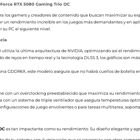
GeForce RTX 5080 Gaming Trio OC
Activo
ara los gamers y creadores de contenido que buscan maximizar su exp
2
ecer un rendimiento increíble en los juegos más demandantes y en apl
su PC al siguiente nivel.
Full-Height/Full-Length (FH/FL)
ncia
utiliza la última arquitectura de NVIDIA, optimizando así el rendimie
 de rayos en tiempo real y la tecnología DLSS 3, los gráficos son má
Poder
 GDDR6X, este modelo asegura que no habrá cuellos de botella en 
Si
ne con un overclocking preestablecido que maximiza su rendimient
 con un sistema de triple ventilador que asegura temperaturas óptim
No
onfiguraciones de juego envolventes o para tareas multitarea, sopor
Si
 OC
es tan impactante como su rendimiento. Su diseño elegante y agr
No
cto de tu sistema con iluminación que se sincroniza con otros compo