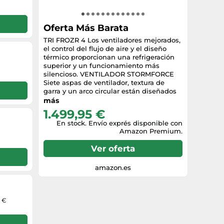
Oferta Más Barata
TRI FROZR 4 Los ventiladores mejorados,
el control del flujo de aire y el diseño
térmico proporcionan una refrigeración
superior y un funcionamiento más
silencioso. VENTILADOR STORMFORCE
Siete aspas de ventilador, textura de
garra y un arco circular están diseñados
para un flujo de aire óptimo con el
más
mínimo ruido. Placa base de cobre
1.499,95 €
niquelado La placa base de cobre
En stock. Envío exprés disponible con
niquelado capta y transfiere rápidamente
Amazon Premium.
el calor de la GPU y la memoria. Core
Pipes Los Core Pipes presentan un
Ver oferta
diseño cuadrado para maximizar el
contacto con la placa base de la GPU y
conseguir una gestión térmica óptima.
amazon.es
Wave Curved 4.0 Los bordes ondulados
de precisión con un diseño de aletas
alto-bajo mejoran el flujo de aire y
4 €
reducen las turbulencias.