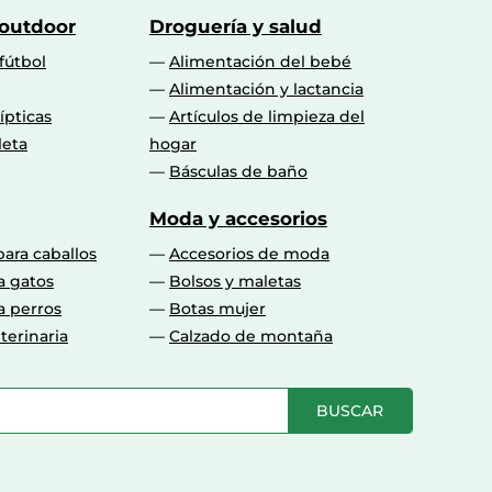
 outdoor
Droguería y salud
fútbol
Alimentación del bebé
Alimentación y lactancia
lípticas
Artículos de limpieza del
leta
hogar
Básculas de baño
Moda y accesorios
para caballos
Accesorios de moda
a gatos
Bolsos y maletas
a perros
Botas mujer
terinaria
Calzado de montaña
BUSCAR