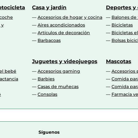
tocicleta
Casa y jardín
Deportes y
 coche
Accesorios de hogar y cocina
Balones de 
 y
Aires acondicionados
Bicicletas
Artículos de decoración
Bicicletas e
Barbacoas
Bolsas bicic
Juguetes y videojuegos
Mascotas
 el bebé
Accesorios gaming
Accesorios 
actancia
Barbies
Comida par
Casas de muñecas
Comida par
é
Consolas
Farmacia ve
Síguenos