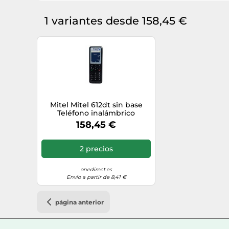
1 variantes desde 158,45 €
Mitel Mitel 612dt sin base
Teléfono inalámbrico
especial PABX Astra robusto
158,45 €
con manos libres y filtro de
ruido ambiental
2 precios
onedirect.es
Envío a partir de 8,41 €
página anterior