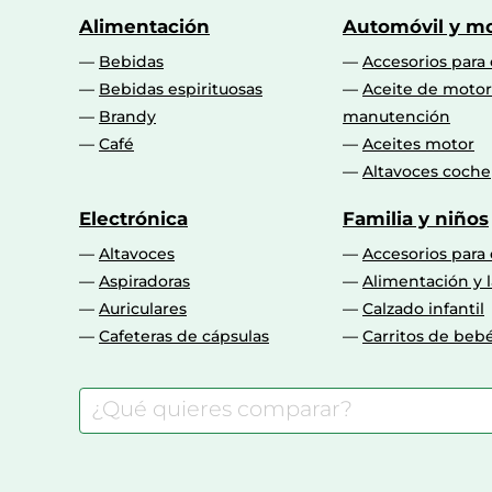
Alimentación
Automóvil y mo
Bebidas
Accesorios para
Bebidas espirituosas
Aceite de motor
Brandy
manutención
Café
Aceites motor
Altavoces coche
Electrónica
Familia y niños
Altavoces
Accesorios para
Aspiradoras
Alimentación y l
Auriculares
Calzado infantil
Cafeteras de cápsulas
Carritos de beb