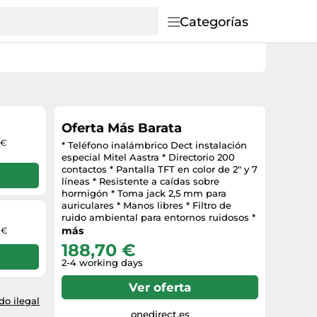
Categorías
Oferta Más Barata
 €
* Teléfono inalámbrico Dect instalación
especial Mitel Aastra * Directorio 200
contactos * Pantalla TFT en color de 2" y 7
líneas * Resistente a caídas sobre
hormigón * Toma jack 2,5 mm para
auriculares * Manos libres * Filtro de
ruido ambiental para entornos ruidosos *
Tecnología antimicrobiana BioCote *
más
 €
Incluye cargador de escritorio
188,70 €
2-4 working days
Ver oferta
o ilegal
onedirect.es