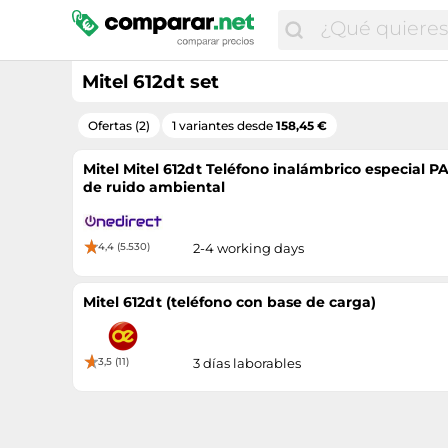
Mitel 612dt set
Ofertas (2)
1 variantes desde
158,45 €
Mitel Mitel 612dt Teléfono inalámbrico especial PA
de ruido ambiental
4,4 (5.530)
2-4 working days
Mitel 612dt (teléfono con base de carga)
3,5 (11)
3 días laborables