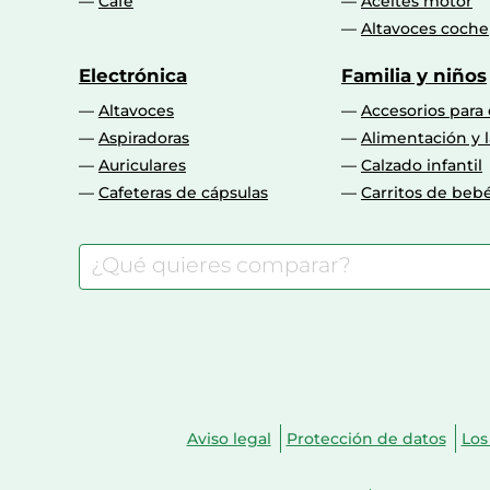
Café
Aceites motor
Altavoces coche
Electrónica
Familia y niños
Altavoces
Accesorios para
Aspiradoras
Alimentación y l
Auriculares
Calzado infantil
Cafeteras de cápsulas
Carritos de beb
Aviso legal
Protección de datos
Los