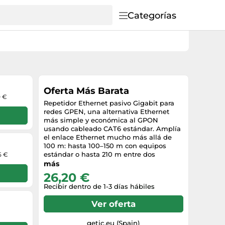
Categorías
Oferta Más Barata
0 €
Repetidor Ethernet pasivo Gigabit para
redes GPEN, una alternativa Ethernet
más simple y económica al GPON
usando cableado CAT6 estándar. Amplía
el enlace Ethernet mucho más allá de
100 m: hasta 100–150 m con equipos
estándar o hasta 210 m entre dos
5 €
unidades GPeR, según la calidad del
más
cable. Encadena varios GPeR para tramos
26,20 €
largos de hasta 1,5 km con PoE en un
Recibir dentro de 1-3 días hábiles
lado, o hasta 3 km cuando ambos
extremos aportan alimentación PoE.
Ver oferta
Compatible con Passive PoE
passthrough para llevar datos y energía
por un solo cable; los jumpers integrados
getic.eu (Spain)