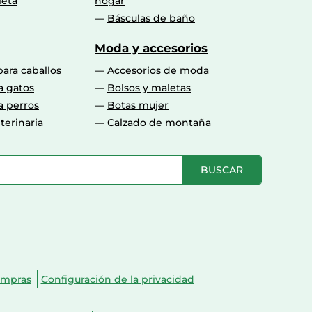
leta
hogar
Básculas de baño
Moda y accesorios
para caballos
Accesorios de moda
a gatos
Bolsos y maletas
a perros
Botas mujer
terinaria
Calzado de montaña
BUSCAR
ompras
Configuración de la privacidad