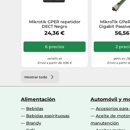
Mikrotik GPER repetidor
MikroTik GPe
DECT Negro
Gigabit Passiv
Repeater & PoE
24,36 €
56,56
outdoor en
6 precios
2 prec
senetic.es
getic.eu (S
Envío a partir de 9,96 €
Envío a partir d
Mostrar todo
Alimentación
Automóvil y mo
Bebidas
Accesorios para
Bebidas espirituosas
Aceite de motor
Brandy
manutención