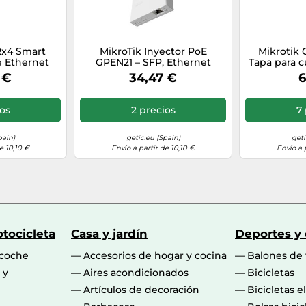
Rx4 Smart
MikroTik Inyector PoE
Mikrotik 
e Ethernet
GPEN21 – SFP, Ethernet
Tapa para c
 splitter,
Gigabit, PoE pasivo 57V,
de a
 €
34,47 €
6
closure
Entrada DC
ios
2 precios
7 
pain)
getic.eu (Spain)
geti
e 10,10 €
Envío a partir de 10,10 €
Envío a 
tocicleta
Casa y jardín
Deportes y
 coche
Accesorios de hogar y cocina
Balones de 
 y
Aires acondicionados
Bicicletas
Artículos de decoración
Bicicletas e