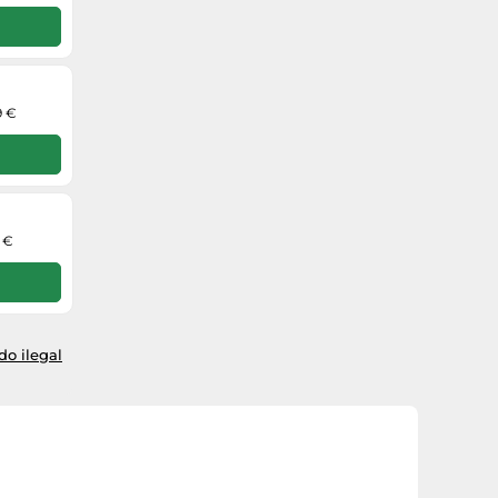
9 €
9 €
o ilegal