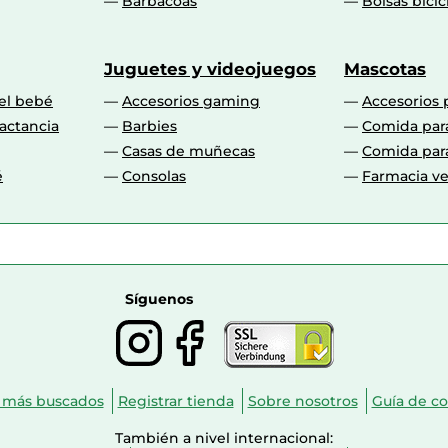
Barbacoas
Bolsas bicic
Juguetes y videojuegos
Mascotas
 el bebé
Accesorios gaming
Accesorios 
actancia
Barbies
Comida par
Casas de muñecas
Comida par
é
Consolas
Farmacia ve
Síguenos
 más buscados
Registrar tienda
Sobre nosotros
Guía de c
También a nivel internacional: