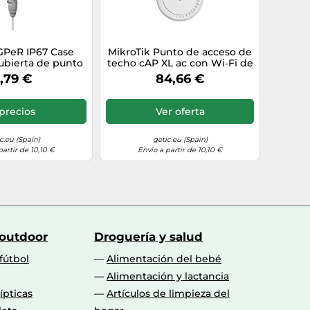
GPeR IP67 Case
MikroTik Punto de acceso de
ubierta de punto
techo cAP XL ac con Wi‑Fi de
cceso WLAN
doble banda y PoE RBcAPGi-
,79 €
84,66 €
5acD2nD-XL
precios
Ver oferta
c.eu (Spain)
getic.eu (Spain)
partir de 10,10 €
Envío a partir de 10,10 €
 outdoor
Droguería y salud
fútbol
Alimentación del bebé
Alimentación y lactancia
lípticas
Artículos de limpieza del