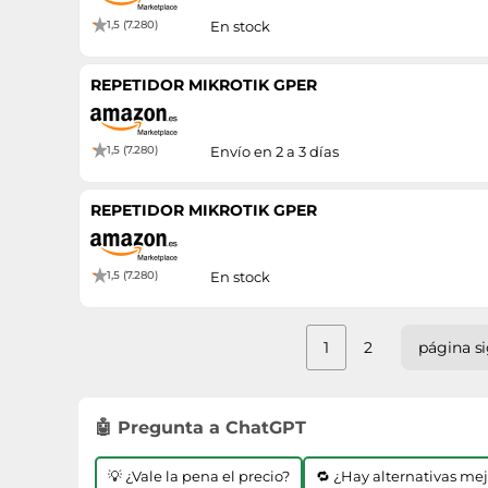
1,5 (7.280)
En stock
REPETIDOR MIKROTIK GPER
1,5 (7.280)
Envío en 2 a 3 días
REPETIDOR MIKROTIK GPER
1,5 (7.280)
En stock
1
2
página s
🤖 Pregunta a ChatGPT
💡 ¿Vale la pena el precio?
🔁 ¿Hay alternativas me