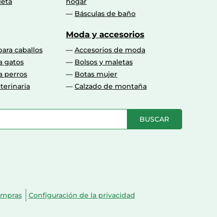
leta
hogar
Básculas de baño
Moda y accesorios
para caballos
Accesorios de moda
a gatos
Bolsos y maletas
a perros
Botas mujer
terinaria
Calzado de montaña
BUSCAR
ompras
Configuración de la privacidad