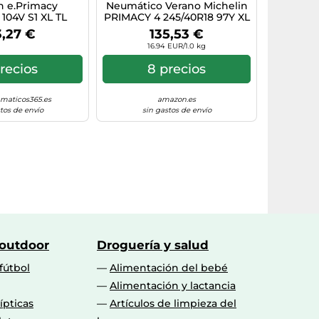
n e.Primacy
Neumático Verano Michelin
 104V S1 XL TL
PRIMACY 4 245/40R18 97Y XL
MO
3,27 €
135,53 €
16.94 EUR/1.0 kg
recios
8 precios
maticos365.es
amazon.es
tos de envío
sin gastos de envío
 outdoor
Droguería y salud
fútbol
Alimentación del bebé
Alimentación y lactancia
lípticas
Artículos de limpieza del