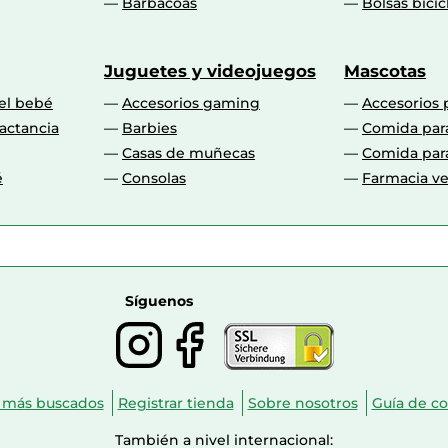
Barbacoas
Bolsas bicic
Juguetes y videojuegos
Mascotas
 el bebé
Accesorios gaming
Accesorios 
actancia
Barbies
Comida par
Casas de muñecas
Comida par
é
Consolas
Farmacia ve
Síguenos
 más buscados
Registrar tienda
Sobre nosotros
Guía de c
También a nivel internacional: