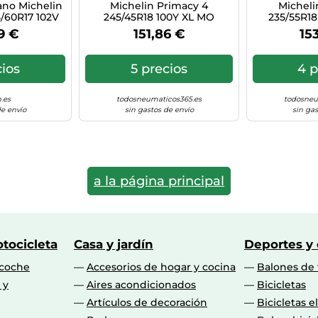
no Michelin
Michelin Primacy 4
Micheli
/60R17 102V
245/45R18 100Y XL MO
235/55R18
L
9 €
151,86 €
15
cios
5 precios
4 p
.es
todosneumaticos365.es
todosneu
de envío
sin gastos de envío
sin gas
a la página principal
tocicleta
Casa y jardín
Deportes y
 coche
Accesorios de hogar y cocina
Balones de 
 y
Aires acondicionados
Bicicletas
Artículos de decoración
Bicicletas e