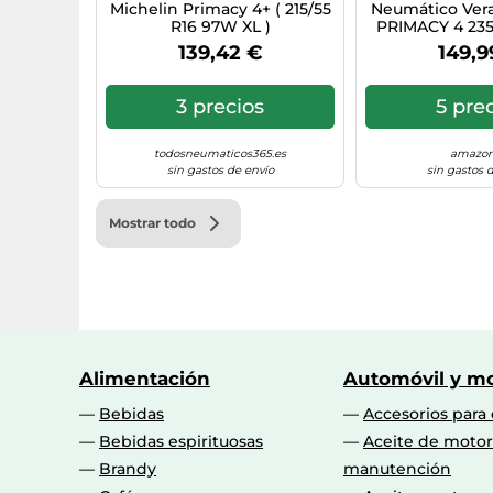
Michelin Primacy 4+ ( 215/55
Neumático Vera
R16 97W XL )
PRIMACY 4 235
VO
139,42 €
149,9
3 precios
5 pre
todosneumaticos365.es
amazon
sin gastos de envío
sin gastos 
Mostrar todo
Alimentación
Automóvil y mo
Bebidas
Accesorios para
Bebidas espirituosas
Aceite de motor
Brandy
manutención