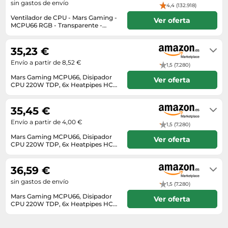
sin gastos de envío
4,4 (132.918)
Ventilador de CPU - Mars Gaming -
Ver oferta
MCPU66 RGB - Transparente -
Socket AM4 - Aluminio
3-5 días
35,23 €
Envío a partir de 8,52 €
1,5 (7.280)
Mars Gaming MCPU66, Disipador
Ver oferta
CPU 220W TDP, 6x Heatpipes HCT,
Doble Ventilador 120mm,
Envío en 3 a 4 días
Iluminación Triple ARGB, PWM
Ultra-Silencioso, Compatible Intel y
35,45 €
AMD
Envío a partir de 4,00 €
1,5 (7.280)
Mars Gaming MCPU66, Disipador
Ver oferta
CPU 220W TDP, 6x Heatpipes HCT,
Doble Ventilador 120mm,
En stock
Iluminación Triple ARGB, PWM
Ultra-Silencioso, Compatible Intel y
36,59 €
AMD
sin gastos de envío
1,5 (7.280)
Mars Gaming MCPU66, Disipador
Ver oferta
CPU 220W TDP, 6x Heatpipes HCT,
Doble Ventilador 120mm,
En stock
Iluminación Triple ARGB, PWM
Ultra-Silencioso, Compatible Intel y