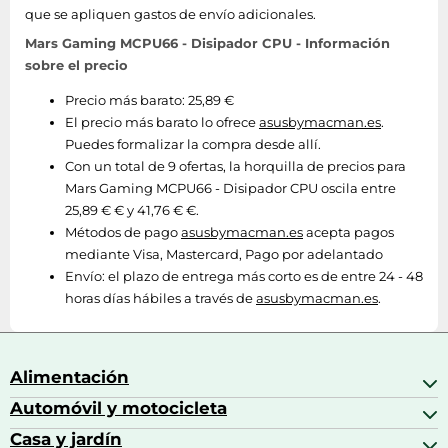
que se apliquen gastos de envío adicionales.
Mars Gaming MCPU66 - Disipador CPU - Información
sobre el precio
Precio más barato: 25,89 €
El precio más barato lo ofrece
asusbymacman.es
.
Puedes formalizar la compra desde allí.
Con un total de 9 ofertas, la horquilla de precios para
Mars Gaming MCPU66 - Disipador CPU oscila entre
25,89 € € y 41,76 € €.
Métodos de pago
asusbymacman.es
acepta pagos
mediante Visa, Mastercard, Pago por adelantado
Envío:
el plazo de entrega más corto es de entre 24 - 48
horas días hábiles a través de
asusbymacman.es
.
Alimentación
Automóvil y motocicleta
Bebidas
Bebidas espirituosas
Casa y jardín
Accesorios para coche