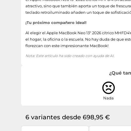
atractivo, sino que también aporta un toque de frescura 
Versión de Bluetooth
teclado retroiluminado añaden un toque de sofisticació
Bluetooth de baja energía (BLE, Bluetooth Low Energ
¡Tu próximo compañero ideal!
Bluetooth
Al elegir el Apple MacBook Neo 13" 2026 cítrico MHFD4Y/
el hogar, la oficina o la escuela. No hay duda de que e
Ethernet
florezcan con este impresionante MacBook!
Nota: Este artículo ha sido creado con ayuda de AI.
Wi-Fi estándares
Conexión a red móvil
¿Qué tan
Estándar Wi-Fi
Cámara fotográfica
Nada
Resolución de la cámara delantera
6 variantes desde 698,95 €
Tipo de cámara frontal HD