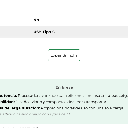
No
USB Tipo C
Expandir ficha
6.8
En breve
Portátil
potencia:
Procesador avanzado para eficiencia incluso en tareas exig
Cítrico
bilidad:
Diseño liviano y compacto, ideal para transportar.
ía de larga duración:
Proporciona horas de uso con una sola carga.
March
e artículo ha sido creado con ayuda de AI.
2026