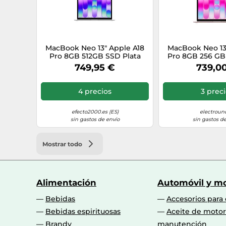
Aceleración de trazado de rayos
4K soporte de adaptador gráfico incorporado
MacBook Neo 13" Apple A18
MacBook Neo 13
Núcleos de gráficos integrados
Pro 8GB 512GB SSD Plata
Pro 8GB 256 GB
núcleos macOS
749,95 €
739,0
Modelo de adaptador gráfico incorporado
4 precios
3 prec
Adaptador de gráficos discreto
Familia de adaptador gráfico incorporado
efecto2000.es (ES)
electroun
sin gastos de envío
sin gastos de
Adaptador gráfico incorporado
Mostrar todo
Fabricante de GPU (unidad de procesamiento gráfico)
Modelo de adaptador de gráficos discretos
Alimentación
Automóvil y mo
Bebidas
Accesorios para
Medios de almacenaje
Bebidas espirituosas
Aceite de motor
Brandy
manutención
Tarjetas de memoria compatibles