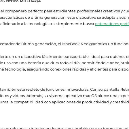
026 cítrico MHFD4Y/A
Concha
 el compañero perfecto para estudiantes, profesionales creativos y c
acterísticas de última generación, este dispositivo se adapta a sus n
Cal
 aficionado a la tecnología o si simplemente busca
ordenadores portá
esador de última generación, el MacBook Neo garantiza un funcionam
Si
ierte en un dispositivo fácilmente transportable, ideal para quienes
1
de uso con una batería que dura todo el día, permitiéndole trabajar si
a tecnología, asegurando conexiones rápidas y eficientes para dispos
1
USB Tipo C
ambién está repleto de funciones innovadoras. Con su pantalla Retina 
e fotos y videos. Además, su sistema operativo macOS ofrece una experie
1
 suma la compatibilidad con aplicaciones de productividad y creativid
No compatible
no solo por su interior poderoso, sino también por su impresionante 