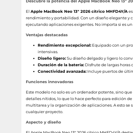
Descubre la potencia del Apple MacBook Neo 13" 2
Factor de forma
El
Apple MacBook Neo 13" 2026 cítrico MHFD4Y/A
es
rendimiento y portabilidad. Con un diseño elegante y car
Color del producto
ejecutando aplicaciones exigentes. No importa si es un
Ventajas destacadas
Puertos e Interfaces
Rendimiento excepcional:
Equipado con un proc
USB Type-C DisplayPort Alternate Mode
intensivas.
Diseño ligero:
Su diseño delgado y ligero lo conv
Cantidad de puertos tipo C USB 3.2 Gen 2 (3.1 Gen 2)
Duración de la batería:
Disfrute de largas horas 
Conectividad avanzada:
Incluye puertos de últim
Número de puertos USB 2.0 Tipo C
Funciones innovadoras
Tipo de puerto de carga
Este modelo no solo es un ordenador potente, sino que t
detalles nítidos, lo que lo hace perfecto para edición d
Salidas para auriculares
multitarea y la organización de aplicaciones. A esto se
cualquier proyecto.
Conexión
Aspecto y diseño
Generación de red móvil
El Apple MacBook Neo 13" 2026 cítrico MHFD4Y/A destaca 