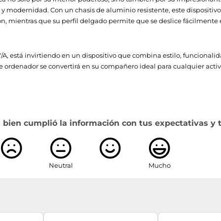
y modernidad. Con un chasis de aluminio resistente, este dispositivo e
6.0
n, mientras que su perfil delgado permite que se deslice fácilmente 
y)
Si
Si
A, está invirtiendo en un dispositivo que combina estilo, funcionali
ste ordenador se convertirá en su compañero ideal para cualquier acti
No
Wi-Fi 6E (802.11ax)
No
 bien cumplió la información con tus expectativas y 
Wi-Fi 6E (802.11ax)
Neutral
Mucho
1920 x 1080 Pixeles
Full HD