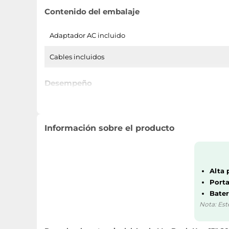
Contenido del embalaje
Adaptador AC incluido
Cables incluidos
Desempeño
Índice de reparabilidad
Información sobre el producto
Diseño
Tipo de producto
Alta 
Nombre del color
Porta
Bater
Mes de introducción
Nota: Est
Año de introducción