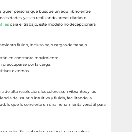
ualquier persona que busque un equilibrio entre
ecesidades, ya sea realizando tareas diarias o
tiles
para el trabajo, este modelo no decepcionará.
iento fluido, incluso bajo cargas de trabajo
 están en constante movimiento.
n preocuparse por la carga.
itivos externos.
de alta resolución, los colores son vibrantes y los
ncia de usuario intuitiva y fluida, facilitando la
ad, lo que lo convierte en una herramienta versátil para
exterior. Su acabado en color cítrico no solo es