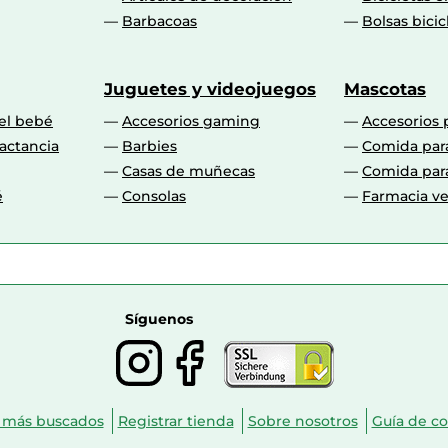
Barbacoas
Bolsas bicic
No
256 GB
Juguetes y videojuegos
Mascotas
 el bebé
Accesorios gaming
Accesorios 
No
actancia
Barbies
Comida par
1
Casas de muñecas
Comida par
é
Consolas
Farmacia ve
256 GB
No
SSD
Síguenos
256 GB
 más buscados
Registrar tienda
Sobre nosotros
Guía de c
8 GB