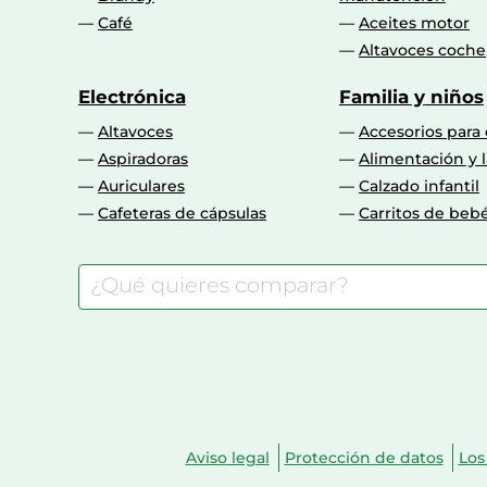
Café
Aceites motor
Tarjeta de lectura integrada
Altavoces coche
SDD, capacidad
Electrónica
Familia y niños
Altavoces
Accesorios para
Tipo de unidad óptica
Aspiradoras
Alimentación y l
Número de unidades SSD instalados
Auriculares
Calzado infantil
Cafeteras de cápsulas
Carritos de beb
Capacidad total de SSD
Memoria Intel® Optane™ instalada
Unidad de almacenamiento
Capacidad total de almacenaje
Memoria
Aviso legal
Protección de datos
Los
Memoria interna máxima