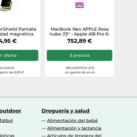
rShield Pantalla
MacBook Neo APPLE Rosa
idad magnética
nube (13'' - Apple A18 Pro 6-
Book Neo de 13
Core - RAM: 8 GB - 512 GB
4,95 €
752,89 €
ulgadas
SSD - GPU 5-Core)
r oferta
3 precios
isunext.es
efecto2000.es (ES)
partir de 9,99 €
sin gastos de envío
 outdoor
Droguería y salud
fútbol
Alimentación del bebé
Alimentación y lactancia
lípticas
Artículos de limpieza del