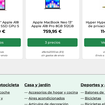
Si
Si
" Apple A18
Apple MacBook Neo 13"
Hyper Hype
5
 SSD GPU 5
Apple A18 Pro 8GB 512GB
de privac
 Rosa Nube
SSD GPU 5 núcleos macOS
para Mac
0 €
759,95 €
11
Apple GPU
Touch ID Índigo
p
ios
3 precios
Ve
No
Apple
o.es
efecto2000.es (ES)
v
 envío
sin gastos de envío
Envío a 
Si
 integrada
Apple
No disponible
tocicleta
Casa y jardín
Deportes y
 coche
Accesorios de hogar y cocina
Balones de 
 y
Aires acondicionados
Bicicletas
Artículos de decoración
Bicicletas e
No compatible