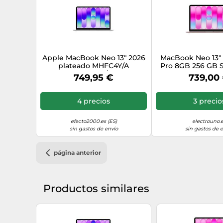
Cámara frontal
Audio
Modos de micrófono
Apple MacBook Neo 13" 2026
MacBook Neo 13" 
plateado MHFC4Y/A
Pro 8GB 256 GB 
(MHFC4Y/A)
núcleos macOS 
749,95 €
739,00
Formatos de audio soportados
Micrófono incorporado
4 precios
3 precio
número de micrófonos
efecto2000.es (ES)
electrouno.
sin gastos de envío
sin gastos de 
Número de altavoces incorporados
página anterior
Audio espacial
Gráficos
Productos similares
Ancho de banda de memoria (max)