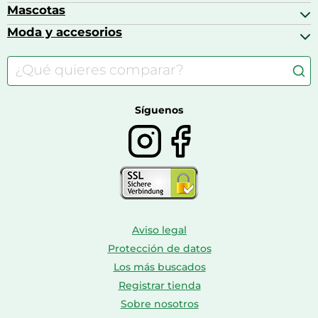
Auriculares
Alimentación y lactancia
Mascotas
Accesorios gaming
Cafeteras de cápsulas
Calzado infantil
Barbies
Moda y accesorios
Accesorios para caballos
Carritos de bebé
Casas de muñecas
Comida para gatos
Accesorios de moda
Consolas
Comida para perros
Bolsos y maletas
Farmacia veterinaria
Botas mujer
Calzado de montaña
Síguenos
Aviso legal
Protección de datos
Los más buscados
Registrar tienda
Sobre nosotros