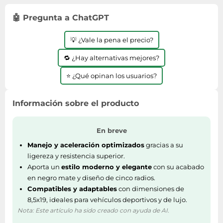
Lavavajillas y lavaplatos
Playmobil
Relojes
Ropa deportiva y outdoor
Perfumes de mujer
Media
🤖 Pregunta a ChatGPT
Vehículos a escala
Relojes de pulsera
Tiendas de campaña
Perfumes unisex
Microondas
Sneakers
💡 ¿Vale la pena el precio?
Zapatillas de tenis
Placer y anticoncepción
Monitores y pantallas ordenador
Tejer y crochet
🔁 ¿Hay alternativas mejores?
Zapatillas deportivas
Productos de higiene corporal
Máquinas de afeitar
Zapatillas de atletismo
Productos para baño y ducha
⭐ ¿Qué opinan los usuarios?
Móviles
Zapatillas de baloncesto
Protectores solares
Ordenadores portátiles
Zapatos
Información sobre el producto
Sets de belleza
Placas de cocina
Zapatos de invierno
Tensiómetros
Radios
En breve
Zapatos mujer
Termómetros clínicos
Secadoras
Manejo y aceleración optimizados
gracias a su
Tratamientos faciales
Sonido y alta fidelidad
ligereza y resistencia superior.
Aporta un
estilo moderno y elegante
con su acabado
TV, vídeo y DVD
en negro mate y diseño de cinco radios.
Tablets
Compatibles y adaptables
con dimensiones de
8,5x19, ideales para vehículos deportivos y de lujo.
Telecomunicaciones
Nota: Este artículo ha sido creado con ayuda de AI.
Televisores