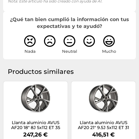
Nota: Este artículo ha sido creado con ayuda de AI.
¿Qué tan bien cumplió la información con tus
expectativas y te ayudó?
Nada
Neutral
Mucho
Productos similares
Llanta aluminio AVUS
Llanta aluminio AVUS
AF20 18" 8J 5x112 ET 35
AF20 21" 9.5J 5x112 ET 31
66.6 MATT ANTHRACITE
66.6 MATT ANTHRACITE
247,26 €
416,51 €
POLISHED
POLISHED