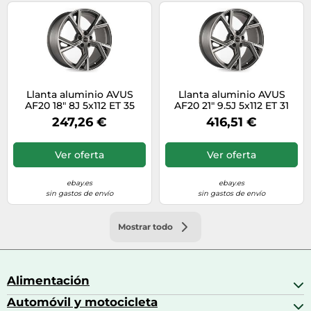
Llanta aluminio AVUS
Llanta aluminio AVUS
AF20 18" 8J 5x112 ET 35
AF20 21" 9.5J 5x112 ET 31
66.6 MATT ANTHRACITE
66.6 MATT ANTHRACITE
247,26 €
416,51 €
POLISHED
POLISHED
Ver oferta
Ver oferta
ebay.es
ebay.es
sin gastos de envío
sin gastos de envío
Mostrar todo
Alimentación
Automóvil y motocicleta
Bebidas