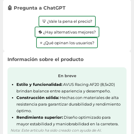
Lavavajillas y lavaplatos
Playmobil
Relojes
Ropa deportiva y outdoor
🤖 Pregunta a ChatGPT
Perfumes de mujer
Media
Vehículos a escala
Relojes de pulsera
Tiendas de campaña
Perfumes unisex
Microondas
💡 ¿Vale la pena el precio?
Sneakers
Zapatillas de tenis
Placer y anticoncepción
Monitores y pantallas ordenador
🔁 ¿Hay alternativas mejores?
Tejer y crochet
Zapatillas deportivas
Productos de higiene corporal
Máquinas de afeitar
Zapatillas de atletismo
⭐ ¿Qué opinan los usuarios?
Productos para baño y ducha
Móviles
Zapatillas de baloncesto
Protectores solares
Ordenadores portátiles
Información sobre el producto
Zapatos
Sets de belleza
Placas de cocina
Zapatos de invierno
Tensiómetros
Radios
En breve
Zapatos mujer
Termómetros clínicos
Secadoras
Estilo y funcionalidad:
AVUS Racing AF20 (8,5x20)
brindan balance entre apariencia y desempeño.
Tratamientos faciales
Sonido y alta fidelidad
Construcción sólida:
Hechas con materiales de alta
TV, vídeo y DVD
resistencia para garantizar durabilidad y rendimiento
óptimo.
Tablets
Rendimiento superior:
Diseño optimizado para
Telecomunicaciones
mayor estabilidad y maniobrabilidad en la carretera.
Televisores
Nota: Este artículo ha sido creado con ayuda de AI.