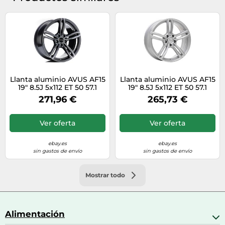
Llanta aluminio AVUS AF15
Llanta aluminio AVUS AF15
19" 8.5J 5x112 ET 50 57.1
19" 8.5J 5x112 ET 50 57.1
ANTRACITE DIAMANTATO
HYPER SILVER
271,96 €
265,73 €
Ver oferta
Ver oferta
ebay.es
ebay.es
sin gastos de envío
sin gastos de envío
Mostrar todo
Alimentación