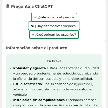
Lavavajillas y lavaplatos
Playmobil
Relojes
Ropa deportiva y outdoor
🤖 Pregunta a ChatGPT
Perfumes de mujer
Media
Vehículos a escala
Relojes de pulsera
Tiendas de campaña
Perfumes unisex
Microondas
💡 ¿Vale la pena el precio?
Sneakers
Zapatillas de tenis
Placer y anticoncepción
Monitores y pantallas ordenador
🔁 ¿Hay alternativas mejores?
Tejer y crochet
Zapatillas deportivas
Productos de higiene corporal
Máquinas de afeitar
Zapatillas de atletismo
⭐ ¿Qué opinan los usuarios?
Productos para baño y ducha
Móviles
Zapatillas de baloncesto
Protectores solares
Ordenadores portátiles
Información sobre el producto
Zapatos
Sets de belleza
Placas de cocina
Zapatos de invierno
Tensiómetros
Radios
En breve
Zapatos mujer
Termómetros clínicos
Secadoras
Robustez y ligereza
: Estas ruedas ofrecen durabilidad
y un peso sorprendentemente reducido, optimizando
Tratamientos faciales
Sonido y alta fidelidad
la eficiencia del combustible y la maniobrabilidad.
TV, vídeo y DVD
Estilo sofisticado
: Con su acabado de hyper silver,
añaden un toque distintivo y moderno a cualquier
Tablets
vehículo.
Telecomunicaciones
Instalación sin complicaciones
: Diseñadas para ser
Televisores
compatibles con la mayoría de los coches, facilitando