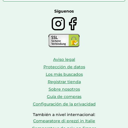
Farmacia veterinaria
Botas mujer
Calzado de montaña
Síguenos
Aviso legal
Protección de datos
Los más buscados
Registrar tienda
Sobre nosotros
Guía de compras
Configuración de la privacidad
También a nivel internacional:
Comparatore di prezzi in Italie