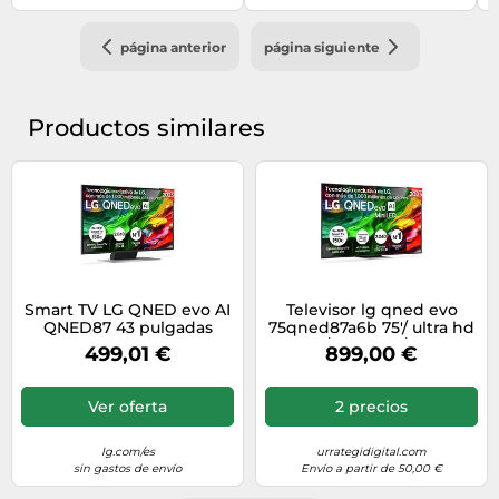
página anterior
página siguiente
Productos similares
Smart TV LG QNED evo AI
Televisor lg qned evo
QNED87 43 pulgadas
75qned87a6b 75'/ ultra hd
MiniLED 4K 2025 -
4k/ smart tv/ wifi
499,01 €
899,00 €
43QNED87A6D
Ver oferta
2 precios
lg.com/es
urrategidigital.com
sin gastos de envío
Envío a partir de 50,00 €