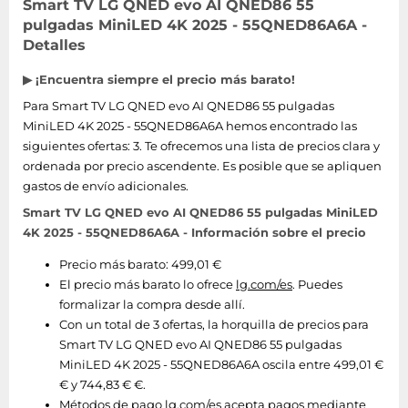
Smart TV LG QNED evo AI QNED86 55
pulgadas MiniLED 4K 2025 - 55QNED86A6A -
Detalles
▶ ¡Encuentra siempre el precio más barato!
Para Smart TV LG QNED evo AI QNED86 55 pulgadas
MiniLED 4K 2025 - 55QNED86A6A hemos encontrado las
siguientes ofertas: 3. Te ofrecemos una lista de precios clara y
ordenada por precio ascendente. Es posible que se apliquen
gastos de envío adicionales.
Smart TV LG QNED evo AI QNED86 55 pulgadas MiniLED
4K 2025 - 55QNED86A6A - Información sobre el precio
Precio más barato: 499,01 €
El precio más barato lo ofrece
lg.com/es
. Puedes
formalizar la compra desde allí.
Con un total de 3 ofertas, la horquilla de precios para
Smart TV LG QNED evo AI QNED86 55 pulgadas
MiniLED 4K 2025 - 55QNED86A6A oscila entre 499,01 €
€ y 744,83 € €.
Métodos de pago
lg.com/es
acepta pagos mediante