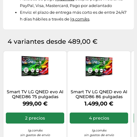
PayPal, Visa, Mastercard, Pago por adelantado
Envío:
el plazo de entrega más corto es de entre 24/47
h días hábiles a través de
lg.com/es
.
4 variantes desde 489,00 €
Smart TV LG QNED evo AI
Smart TV LG QNED evo AI
QNED86 75 pulgadas
QNED86 86 pulgadas
MiniLED 4K 2025 -
MiniLED 4K 2025 -
999,00 €
1.499,00 €
75QNED86A6A
86QNED86A6A
2 precios
4 precios
lg.com/es
lg.com/es
sin gastos de envío
sin gastos de envío