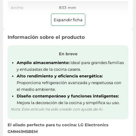
Ancho
833 mm
Expandir ficha
Control de energía
Información sobre el producto
Consumo de energía
296 kWh
anual
En breve
Escala de eficiencia
De la A a la G
Amplio almacenamiento:
Ideal para grandes familias
energética
y entusiastas de la cocina casera.
Alto rendimiento y eficiencia energética:
Clase de eficiencia
E
Proporciona refrigeración avanzada y respetuosa con
de energía
el medio ambiente.
Diseño contemporáneo y funciones inteligentes:
Ergonomía
Mejora la decoración de la cocina y simplifica su uso.
Nota: Este artículo ha sido creado con ayuda de AI.
Alarma de puerta
Si
(abierta)
El aliado perfecto para tu cocina: LG Electronics
GMM41MSBEM
Zona fresca