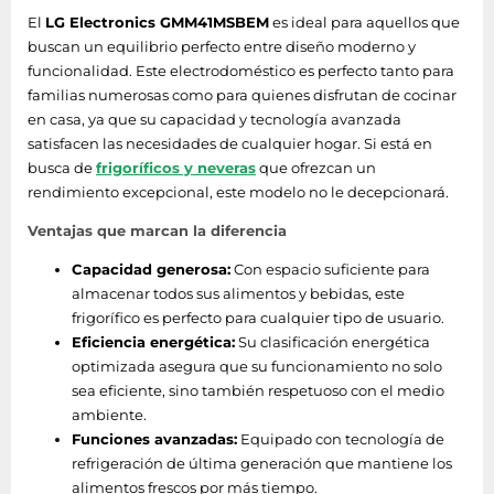
El
LG Electronics GMM41MSBEM
es ideal para aquellos que
buscan un equilibrio perfecto entre diseño moderno y
Compartimiento de
Si
funcionalidad. Este electrodoméstico es perfecto tanto para
zona fresca
familias numerosas como para quienes disfrutan de cocinar
en casa, ya que su capacidad y tecnología avanzada
Congelador
satisfacen las necesidades de cualquier hogar. Si está en
busca de
frigoríficos y neveras
que ofrezcan un
Congelador, número
rendimiento excepcional, este modelo no le decepcionará.
1
de compresores
Ventajas que marcan la diferencia
Congelador número
2
Capacidad generosa:
Con espacio suficiente para
de puertas
almacenar todos sus alimentos y bebidas, este
frigorífico es perfecto para cualquier tipo de usuario.
Función de
Si
Eficiencia energética:
Su clasificación energética
congelado rápido
optimizada asegura que su funcionamiento no solo
sea eficiente, sino también respetuoso con el medio
Congelador, número
2
ambiente.
de compartimientos
Funciones avanzadas:
Equipado con tecnología de
Cantidad de cajones
refrigeración de última generación que mantiene los
4
del congelador
alimentos frescos por más tiempo.