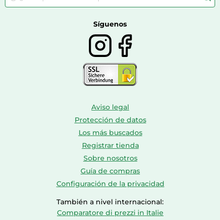
Dinámico (con ventilador)
Farmacia veterinaria
refrigeración
Botas mujer
Calzado de montaña
Síguenos
Capacidad neta total
474 L
Características especiales
Tecnologías LG
FRESH Switch, Inverter
(almacenamiento de
Compressor, Multi-Air Flow,
alimentos)
Total No Frost
Aviso legal
Protección de datos
Diseño
Los más buscados
Registrar tienda
Tirador(es)
Si
empotrado(s)
Sobre nosotros
Guía de compras
Tipo de instalación
Independiente
Configuración de la privacidad
Material de estantes
Vidrio templado/Plástico
También a nivel internacional:
Comparatore di prezzi in Italie
Estanterías