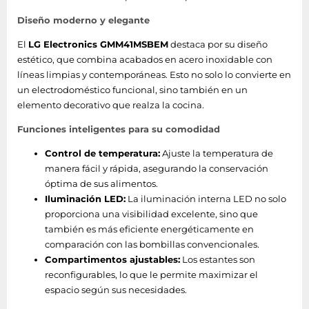
Diseño moderno y elegante
Descongelación
automática
Si
El
LG Electronics GMM41MSBEM
destaca por su diseño
(congelador)
estético, que combina acabados en acero inoxidable con
líneas limpias y contemporáneas. Esto no solo lo convierte en
Antiescarcha
un electrodoméstico funcional, sino también en un
Si
(congelador)
elemento decorativo que realza la cocina.
Congelador,
Funciones inteligentes para su comodidad
169 L
capacidad neta
Control de temperatura:
Ajuste la temperatura de
manera fácil y rápida, asegurando la conservación
Índice Star
4*
óptima de sus alimentos.
Iluminación LED:
La iluminación interna LED no solo
Tiempo de
proporciona una visibilidad excelente, sino que
almacenamiento en
10 h
también es más eficiente energéticamente en
caso de fallo de
comparación con las bombillas convencionales.
alimentación
Compartimentos ajustables:
Los estantes son
reconfigurables, lo que le permite maximizar el
Capacidad de
13 kg/24h
espacio según sus necesidades.
congelación