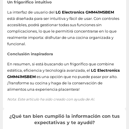
Un frigorífico intuitivo
Posición congelada
último lugar
La interfaz de usuario del
LG Electronics GMM41MSBEM
está diseñada para ser intuitiva y fácil de usar. Con controles
Refrigerador
accesibles, podrá gestionar todas sus funciones sin
complicaciones, lo que le permitirá concentrarse en lo que
Luz interior de la
Si
realmente importa: disfrutar de una cocina organizada y
nevera
funcional.
Tipo de lámpara
LED
Conclusión inspiradora
Función Super Cool
No
En resumen, si está buscando un frigorífico que combine
estética, eficiencia y tecnología avanzada, el
LG Electronics
Compartimento
GMM41MSBEM
es una opción que no puede pasar por alto.
No
antibacteriano
¡Transforme su cocina y haga de la conservación de
alimentos una experiencia placentera!
Estantes de la puerta
6
Nota: Este artículo ha sido creado con ayuda de AI.
de la nevera
Número de
¿Qué tan bien cumplió la información con tus
compartimientos
2
expectativas y te ayudó?
para verduras