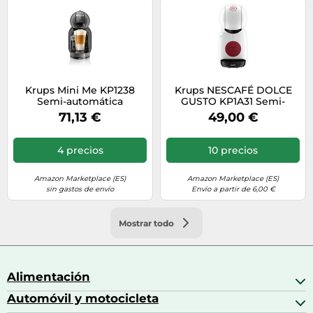
Krups Mini Me KP1238
Krups NESCAFÉ DOLCE
Semi-automática
GUSTO KP1A31 Semi-
Macchina per caffè a
automática Macchina per
71,13 €
49,00 €
capsule 0,8 L
caffè a capsule 0,8 L
4 precios
10 precios
Amazon Marketplace (ES)
Amazon Marketplace (ES)
sin gastos de envío
Envío a partir de 6,00 €
Mostrar todo
Alimentación
Automóvil y motocicleta
Bebidas