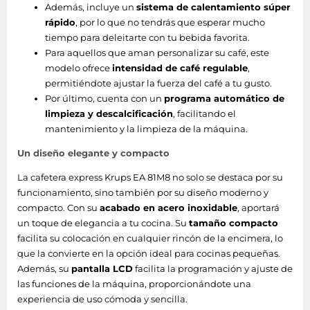
Además, incluye un
sistema de calentamiento súper
rápido
, por lo que no tendrás que esperar mucho
Preparación de
Si
tiempo para deleitarte con tu bebida favorita.
espresso
Para aquellos que aman personalizar su café, este
modelo ofrece
intensidad de café regulable
,
Preparación de café
Si
permitiéndote ajustar la fuerza del café a tu gusto.
Por último, cuenta con un
programa automático de
Múltiples bebidas
Si
limpieza y descalcificación
, facilitando el
mantenimiento y la limpieza de la máquina.
Desempeño
Un diseño elegante y compacto
Indicador luminoso
Si
La cafetera express Krups EA 81M8 no solo se destaca por su
de descalcificación
funcionamiento, sino también por su diseño moderno y
compacto. Con su
acabado en acero inoxidable
, aportará
Tipo de instalación
Encimera
un toque de elegancia a tu cocina. Su
tamaño compacto
facilita su colocación en cualquier rincón de la encimera, lo
Máquina de café
Manual
que la convierte en la opción ideal para cocinas pequeñas.
Además, su
pantalla LCD
facilita la programación y ajuste de
Dos tazas a la vez
Si
las funciones de la máquina, proporcionándote una
Función de
experiencia de uso cómoda y sencilla.
Si