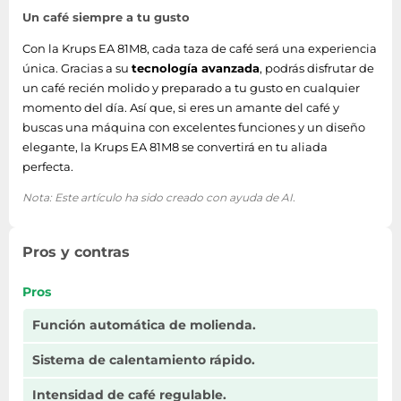
enjuague
Un café siempre a tu gusto
Tubería de vapor
Si
Con la Krups EA 81M8, cada taza de café será una experiencia
única. Gracias a su
tecnología avanzada
, podrás disfrutar de
Número de ajustes
un café recién molido y preparado a tu gusto en cualquier
3
de temperatura
momento del día. Así que, si eres un amante del café y
buscas una máquina con excelentes funciones y un diseño
Temperatura
elegante, la Krups EA 81M8 se convertirá en tu aliada
Si
ajustable
perfecta.
Sistema de
Nota: Este artículo ha sido creado con ayuda de AI.
Bloqueo térmico
calefacción
Pros y contras
Niveles de
temperatura de agua
3
Pros
caliente
Función automática de molienda.
Sistema de agua
Si
caliente
Sistema de calentamiento rápido.
Altura regulable del
Intensidad de café regulable.
Si