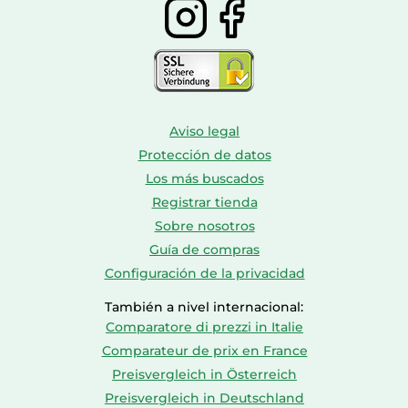
Sistema anti escala
Si
Café tipo de entrada
Granos de café
Capacidad de
1,7 L
reservorio de agua
Aviso legal
Tipo de producto
Máquina espresso
Protección de datos
Los más buscados
Empaquetado
Registrar tienda
Sobre nosotros
Cantidad por
1 pieza(s)
paquete
Guía de compras
Configuración de la privacidad
También a nivel internacional:
Comparatore di prezzi in Italie
Comparateur de prix en France
Preisvergleich in Österreich
Preisvergleich in Deutschland