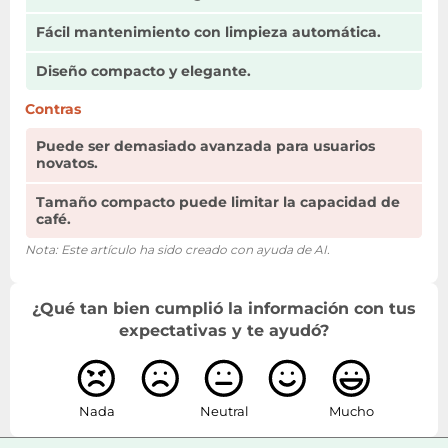
surtidor de café
Fácil mantenimiento con limpieza automática.
Espumador de leche
Si
incorporado
Diseño compacto y elegante.
Contras
Número de ajustes
de intensidad del
2
Puede ser demasiado avanzada para usuarios
café
novatos.
Intensidad del café
Tamaño compacto puede limitar la capacidad de
Si
café.
ajustable
Nota: Este artículo ha sido creado con ayuda de AI.
Capacidad de granos
260 g
de café
¿Qué tan bien cumplió la información con tus
Número de
expectativas y te ayudó?
posiciones de
3
molinillo
Valores ajustables
Nada
Neutral
Mucho
Si
amoladora