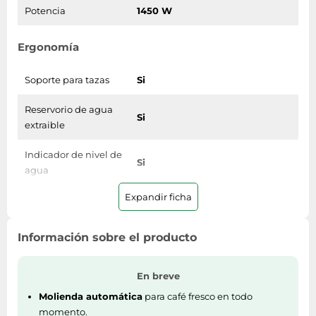
Potencia
1450 W
Ergonomía
Soporte para tazas
Si
Reservorio de agua
Si
extraible
Indicador de nivel de
Si
agua
Expandir ficha
Tipo de visualizador
LCD
Pantalla incorporada
Si
Información sobre el producto
Tipo de control
Botones
En breve
Bandeja de goteo
Molienda automática
Si
para café fresco en todo
extraible
momento.