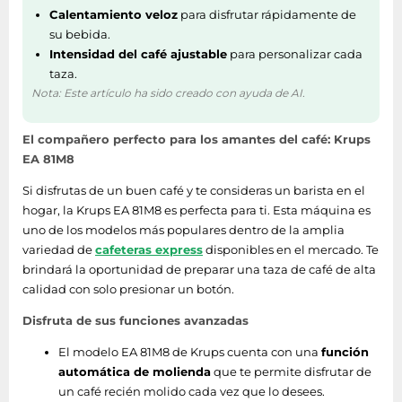
Calentamiento veloz
para disfrutar rápidamente de
Color del producto
Negro
su bebida.
Intensidad del café ajustable
para personalizar cada
Funciones y programas de cocina
taza.
Nota: Este artículo ha sido creado con ayuda de AI.
Preparación de té
Si
El compañero perfecto para los amantes del café: Krups
Preparación de leche
Si
EA 81M8
caliente
Si disfrutas de un buen café y te consideras un barista en el
Preparación de
hogar, la Krups EA 81M8 es perfecta para ti. Esta máquina es
Si
Espresso macchiato
uno de los modelos más populares dentro de la amplia
variedad de
cafeteras express
disponibles en el mercado. Te
Preparación de
brindará la oportunidad de preparar una taza de café de alta
Si
ristretto
calidad con solo presionar un botón.
Disfruta de sus funciones avanzadas
Preparación de
Si
americano
El modelo EA 81M8 de Krups cuenta con una
función
automática de molienda
que te permite disfrutar de
Preparación de
Si
un café recién molido cada vez que lo desees.
cappuccino