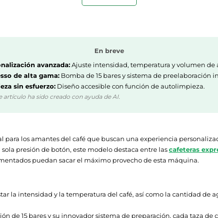
8,15 kg
365 mm
En breve
245 mm
nalización avanzada:
Ajuste intensidad, temperatura y volumen de 
sso de alta gama:
Bomba de 15 bares y sistema de preelaboración i
405 mm
eza sin esfuerzo:
Diseño accesible con función de autolimpieza.
e artículo ha sido creado con ayuda de AI.
1450 W
eal para los amantes del café que buscan una experiencia personaliz
 sola presión de botón, este modelo destaca entre las
cafeteras expr
rimentados puedan sacar el máximo provecho de esta máquina.
Si
star la intensidad y la temperatura del café, así como la cantidad d
Si
OLED
ón de 15 bares y su innovador sistema de preparación, cada taza de 