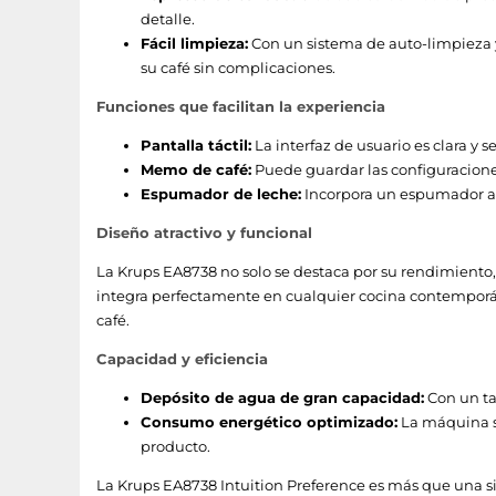
detalle.
Pantalla incorporada
Fácil limpieza:
Con un sistema de auto-limpieza y 
su café sin complicaciones.
Tipo de control
Funciones que facilitan la experiencia
Color del producto
Pantalla táctil:
La interfaz de usuario es clara y se
Memo de café:
Puede guardar las configuracione
Funciones y programas de cocina
Espumador de leche:
Incorpora un espumador aut
Diseño atractivo y funcional
Preparación de cappuccino
La Krups EA8738 no solo se destaca por su rendimiento
Preparación de espresso
integra perfectamente en cualquier cocina contemporáne
café.
Preparación de café
Capacidad y eficiencia
Múltiples bebidas
Depósito de agua de gran capacidad:
Con un ta
Consumo energético optimizado:
La máquina se
Desempeño
producto.
La Krups EA8738 Intuition Preference es más que una sim
País de origen