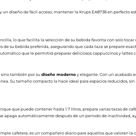
Si
un diseño de fácil acceso, mantener la Krups EA8738 en perfecto estad
Tocar
Negro
ncilla, lo que facilita la selección de su bebida favorita con solo tocar
s de su bebida preferida, asegurando que cada taza se prepare exac
omático que le permitirá preparar deliciosos cappuccinos y lattes co
Si
, sino también por su
diseño moderno
y elegante. Con un acabado en 
Si
a. Su tamaño compacto la hace ideal para espacios reducidos, sin sa
Si
Si
nque que puede contener hasta 1.7 litros, prepara varias tazas de ca
 apaga automáticamente después de un periodo de inactividad, ayud
ple cafetera; es un compañero diario para aquellos que valoran la ca
Francia