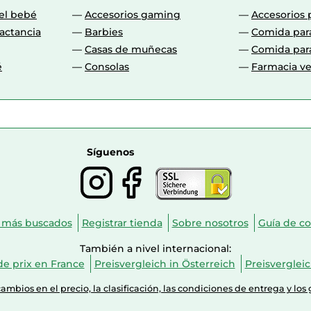
Automático
 el bebé
Accesorios gaming
Accesorios 
actancia
Barbies
Comida par
3
Casas de muñecas
Comida par
Si
é
Consolas
Farmacia ve
9 tazas
5
Si
Síguenos
Taza
Si
 más buscados
Registrar tienda
Sobre nosotros
Guía de c
Si
También a nivel internacional:
e prix en France
Preisvergleich in Österreich
Preisverglei
De café molido
mbios en el precio, la clasificación, las condiciones de entrega y los 
3 L