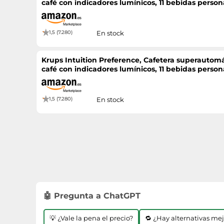
café con indicadores lumínicos, 11 bebidas persona
Negra, EA8738
1,5 (7.280)
En stock
Krups Intuition Preference, Cafetera superautomát
café con indicadores lumínicos, 11 bebidas persona
Negra, EA8738
1,5 (7.280)
En stock
🤖 Pregunta a ChatGPT
💡 ¿Vale la pena el precio?
🔁 ¿Hay alternativas me