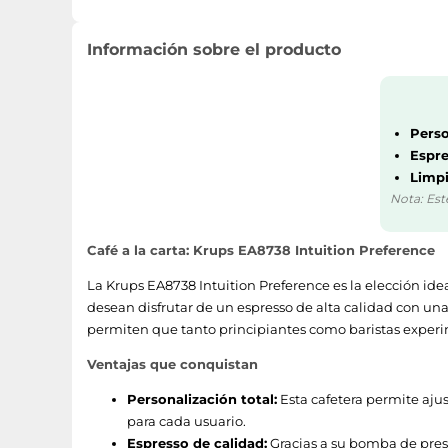
Peso
Información sobre el producto
Altura
Profundidad
Perso
Espre
Ancho
Limpi
Nota: Est
Control de energía
Café a la carta: Krups EA8738 Intuition Preference
Potencia
La Krups EA8738 Intuition Preference es la elección id
desean disfrutar de un espresso de alta calidad con una
Ergonomía
permiten que tanto principiantes como baristas expe
Indicador de cal
Ventajas que conquistan
Personalización total:
Esta cafetera permite aju
Reservorio de agua extraible
para cada usuario.
Tipo de visualizador
Espresso de calidad:
Gracias a su bomba de presi