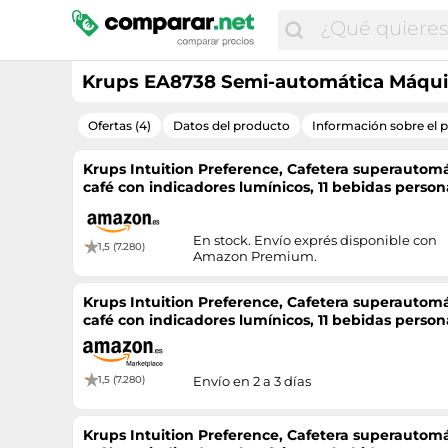
Krups EA8738 Semi-automática Máquin
Ofertas (4)
Datos del producto
Información sobre el 
Krups Intuition Preference, Cafetera superautomát
café con indicadores lumínicos, 11 bebidas persona
Negra, EA8738
En stock. Envío exprés disponible con
1,5 (7.280)
Amazon Premium.
Krups Intuition Preference, Cafetera superautomát
café con indicadores lumínicos, 11 bebidas persona
Negra, EA8738
1,5 (7.280)
Envío en 2 a 3 días
Krups Intuition Preference, Cafetera superautomát