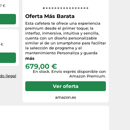
37 €
Oferta Más Barata
Esta cafetera te ofrece una experiencia
premium desde el primer toque; la
interfaz, inmersiva, intuitiva y sencilla,
cuenta con un diseño personalizable
similar al de un smartphone para facilitar
0 €
la selección de programa y el
mantenimiento Personaliza y guarda
hasta 8 de tus bebidas favoritas para que
más
disfrutes de una experiencia sencilla y
679,00 €
personalizada; incluso si son bebidas
En stock. Envío exprés disponible con
avanzadas; elige el color de la luz, el tipo
o ilegal
Amazon Premium.
de patrón y la luminosidad; a un toque
de distancia Tiene capacidad para
Ver oferta
preparar 2 cafés con leche a la vez con su
botella graduada de 600 ml, que podrás
conectar directamente a la cafetera sin
amazon.es
necesidad de usar más recipientes;
podrás guardarla en la nevera tras su uso
11 bebidas personalizables y un doble
sistema Quattro Force, que permite un
molido rápido, filtrado optimizado, gran
compactación y un sistema de