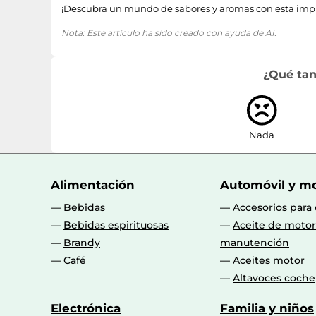
¡Descubra un mundo de sabores y aromas con esta impr
Tipo de instalación
Nota: Este artículo ha sido creado con ayuda de AI.
Filtro de agua
¿Qué tan
Máquina de café
Función de enjuague
Nada
Tubería de vapor
Número de ajustes de temperatura
Alimentación
Automóvil y mo
Temperatura ajustable
Bebidas
Accesorios para
Bebidas espirituosas
Aceite de motor
Sistema de calefacción
Brandy
manutención
Café
Aceites motor
Sistema de agua caliente
Altavoces coche
Altura regulable del surtidor de café
Electrónica
Familia y niños