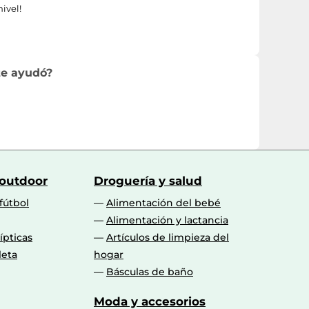
ivel!
te ayudó?
 outdoor
Droguería y salud
fútbol
Alimentación del bebé
Alimentación y lactancia
lípticas
Artículos de limpieza del
leta
hogar
Básculas de baño
Moda y accesorios