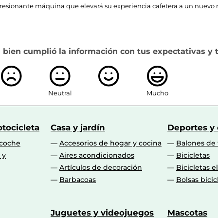
esionante máquina que elevará su experiencia cafetera a un nuevo n
Encimera
Si
 bien cumplió la información con tus expectativas y 
Semi-automática
Si
Neutral
Mucho
No
3
tocicleta
Casa y jardín
Deportes y
Si
 coche
Accesorios de hogar y cocina
Balones de 
 y
Aires acondicionados
Bicicletas
Bloqueo térmico
Artículos de decoración
Bicicletas e
Barbacoas
Bolsas bicic
Si
Si
Juguetes y videojuegos
Mascotas