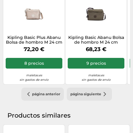
Kipling Basic Plus Abanu
Kipling Basic Abanu Bolsa
Bolsa de hombro M 24 cm
de hombro M 24 cm
plateado
verde oliva
72,20 €
68,23 €
8 precios
9 precios
maletas.es
maletas.es
sin gastos de envío
sin gastos de envío
página anterior
página siguiente
Productos similares