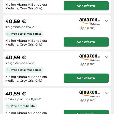
Lavavajillas y lavaplatos
Playmobil
Relojes
Kipling Abanu M Bandolera
Ver oferta
Ropa deportiva y outdoor
Perfumes de mujer
Media
Mediana, Grey Gris (Gris)
Vehículos a escala
Relojes de pulsera
En stock. Envío exprés disponible
Tiendas de campaña
Perfumes unisex
Microondas
con Amazon Premium.
Sneakers
40,59 €
Zapatillas de tenis
Placer y anticoncepción
Monitores y pantallas ordenador
sin gastos de envío
Tejer y crochet
1,5 (7.280)
Zapatillas deportivas
Productos de higiene corporal
Máquinas de afeitar
Precio total más barato
Zapatillas de atletismo
Productos para baño y ducha
Móviles
Kipling Abanu M Bandolera
Ver oferta
Zapatillas de baloncesto
Mediana, Grey Gris (Gris)
Protectores solares
Ordenadores portátiles
En stock
Zapatos
Sets de belleza
Placas de cocina
40,59 €
Zapatos de invierno
Tensiómetros
Radios
sin gastos de envío
1,5 (7.280)
Zapatos mujer
Termómetros clínicos
Precio total más barato
Secadoras
Kipling Abanu M Bandolera
Tratamientos faciales
Ver oferta
Sonido y alta fidelidad
Mediana, Grey Gris (Gris)
En stock. Envío por Amazon.
TV, vídeo y DVD
40,59 €
Tablets
Envío a partir de 8,90 €
1,5 (7.280)
Telecomunicaciones
Precio más barato
Televisores
Kipling Abanu M Bandolera