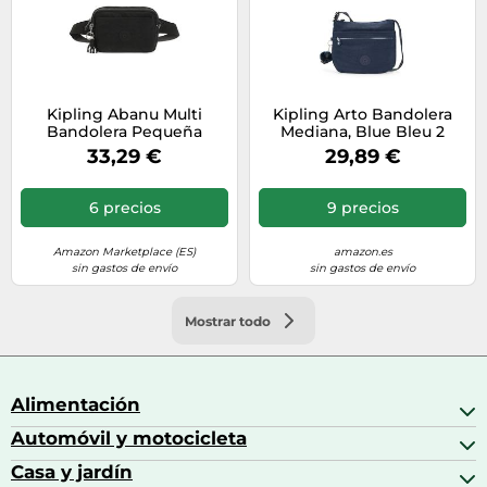
Kipling Abanu Multi
Kipling Arto Bandolera
Bandolera Pequeña
Mediana, Blue Bleu 2
Convertible en Riñonera,
(Azul)
33,29 €
29,89 €
Black Noir (Negro)
6 precios
9 precios
Amazon Marketplace (ES)
amazon.es
sin gastos de envío
sin gastos de envío
Mostrar todo
Alimentación
Automóvil y motocicleta
Bebidas
Bebidas espirituosas
Casa y jardín
Accesorios para coche