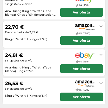
sin gastos de envío
1,4 (568)
Ana Huang King of Wrath (Tapa
Ver oferta
blanda) Kings of Sin (Importación
USA)
Envío en el plazo de 20 - 46 días
hábiles tras el ingreso.
22,70 €
Envío a partir de 3,79 €
1,5 (7.280)
King of Wrath: 1 (Kings of Sin)
Ver oferta
En stock
24,81 €
sin gastos de envío
1,4 (568)
Ana Huang King of Wrath (Tapa
Ver oferta
blanda) Kings of Sin
Envío en el plazo de 9 - 16 días
hábiles tras el ingreso.
26,53 €
sin gastos de envío
1,5 (7.280)
King of Wrath: 1 (Kings of Sin)
Ver oferta
En stock