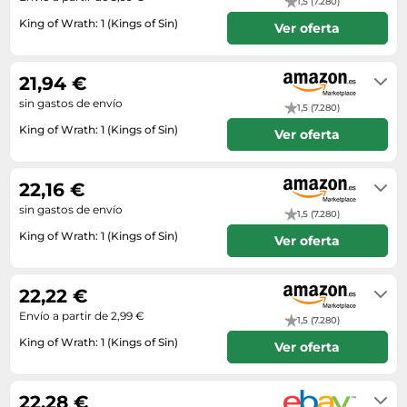
Lavavajillas y lavaplatos
1,5 (7.280)
Playmobil
Relojes
Ropa deportiva y outdoor
King of Wrath: 1 (Kings of Sin)
Perfumes de mujer
Ver oferta
Media
Vehículos a escala
Relojes de pulsera
Tiendas de campaña
Perfumes unisex
Envío en 3 a 4 días
Microondas
Sneakers
Zapatillas de tenis
21,94 €
Placer y anticoncepción
Monitores y pantallas ordenador
Tejer y crochet
sin gastos de envío
Zapatillas deportivas
Productos de higiene corporal
1,5 (7.280)
Máquinas de afeitar
Zapatillas de atletismo
King of Wrath: 1 (Kings of Sin)
Ver oferta
Productos para baño y ducha
Móviles
Zapatillas de baloncesto
Envío en 7 a 8 días
Protectores solares
Ordenadores portátiles
Zapatos
22,16 €
Sets de belleza
Placas de cocina
sin gastos de envío
Zapatos de invierno
1,5 (7.280)
Tensiómetros
Radios
King of Wrath: 1 (Kings of Sin)
Zapatos mujer
Ver oferta
Termómetros clínicos
Secadoras
Envío en 7 a 8 días
Tratamientos faciales
Sonido y alta fidelidad
22,22 €
TV, vídeo y DVD
Envío a partir de 2,99 €
1,5 (7.280)
Tablets
King of Wrath: 1 (Kings of Sin)
Ver oferta
Telecomunicaciones
Envío en 2 a 3 días
Televisores
22,28 €