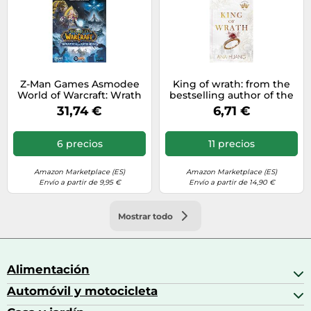
Z-Man Games Asmodee
King of wrath: from the
World of Warcraft: Wrath
bestselling author of the
of The Lich King, Juego
Twisted series: 1 (Kings of
31,74 €
6,71 €
del conocedor, Juego de
sin, 1)
Estrategia, Alemán
(ZMND0021)
6 precios
11 precios
Amazon Marketplace (ES)
Amazon Marketplace (ES)
Envío a partir de 9,95 €
Envío a partir de 14,90 €
Mostrar todo
Alimentación
Automóvil y motocicleta
Bebidas
Bebidas espirituosas