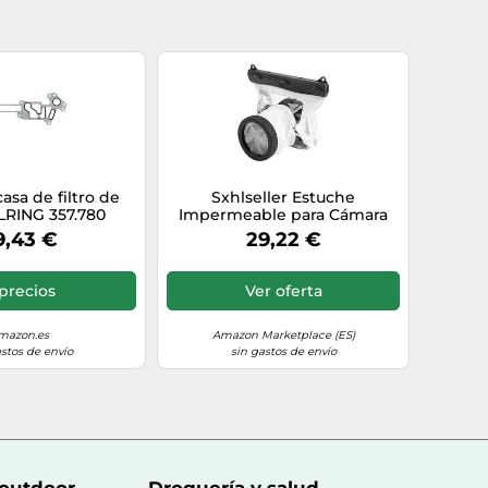
casa de filtro de
Sxhlseller Estuche
LRING 357.780
Impermeable para Cámara
Subacuática 20M |Bolsa Seca
9,43 €
29,22 €
de Silicona Universal para
DSLR, Carcasa de Buceo con
Doble Junta Tórica (White)
precios
Ver oferta
mazon.es
Amazon Marketplace (ES)
astos de envío
sin gastos de envío