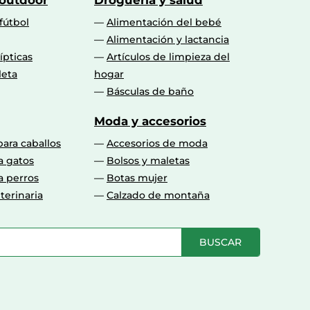
 outdoor
Droguería y salud
fútbol
Alimentación del bebé
Alimentación y lactancia
lípticas
Artículos de limpieza del
leta
hogar
Básculas de baño
Moda y accesorios
para caballos
Accesorios de moda
a gatos
Bolsos y maletas
a perros
Botas mujer
terinaria
Calzado de montaña
BUSCAR