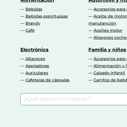
Alimentación
Automóvil y mo
Bebidas
Accesorios para
Bebidas espirituosas
Aceite de motor
Brandy
manutención
Café
Aceites motor
Altavoces coche
Electrónica
Familia y niños
Altavoces
Accesorios para
Aspiradoras
Alimentación y l
Auriculares
Calzado infantil
Cafeteras de cápsulas
Carritos de beb