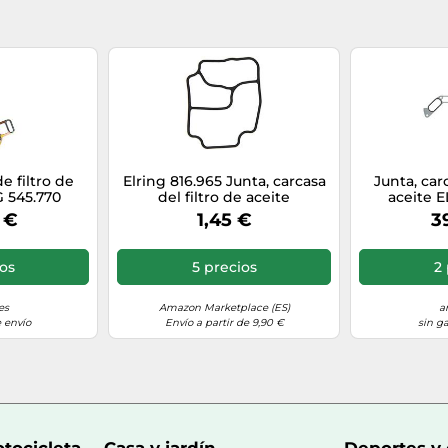
e filtro de
Elring 816.965 Junta, carcasa
Junta, car
G 545.770
del filtro de aceite
aceite E
 €
1,45 €
3
ios
5 precios
2 
es
Amazon Marketplace (ES)
a
 envío
Envío a partir de 9,90 €
sin g