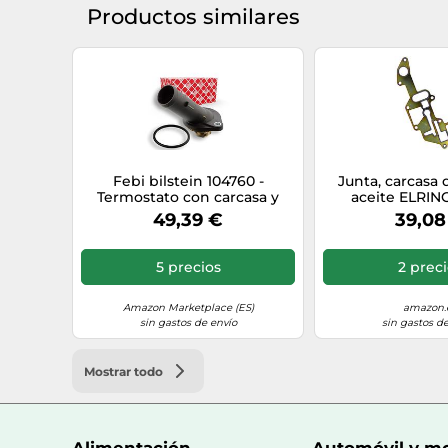
Productos similares
Febi bilstein 104760 -
Junta, carcasa d
Termostato con carcasa y
aceite ELRIN
junta
49,39 €
39,08
5 precios
2 prec
Amazon Marketplace (ES)
amazon.
sin gastos de envío
sin gastos de
Mostrar todo