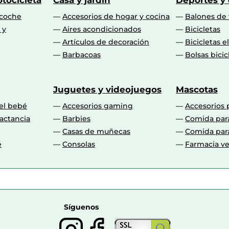
tocicleta
Casa y jardín
Deportes y
 coche
Accesorios de hogar y cocina
Balones de 
 y
Aires acondicionados
Bicicletas
Artículos de decoración
Bicicletas e
Barbacoas
Bolsas bicic
Juguetes y videojuegos
Mascotas
 el bebé
Accesorios gaming
Accesorios 
actancia
Barbies
Comida par
Casas de muñecas
Comida par
é
Consolas
Farmacia ve
Síguenos