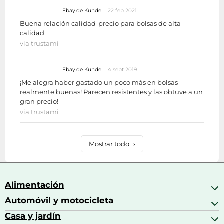
Ebay.de Kunde
22 feb 2021
Buena relación calidad-precio para bolsas de alta
calidad
via trustami
Ebay.de Kunde
4 sept 2019
¡Me alegra haber gastado un poco más en bolsas
realmente buenas! Parecen resistentes y las obtuve a un
gran precio!
via trustami
Mostrar todo
›
Alimentación
Automóvil y motocicleta
Bebidas
Bebidas espirituosas
Casa y jardín
Accesorios para coche