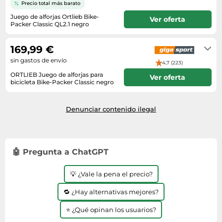
Lavavajillas y lavaplatos
Playmobil
Precio total más barato
Relojes
Ropa deportiva y outdoor
Perfumes de mujer
Media
Juego de alforjas Ortlieb Bike-
Ver oferta
Vehículos a escala
Relojes de pulsera
Packer Classic QL2.1 negro
Tiendas de campaña
Perfumes unisex
Microondas
5-7 días
Sneakers
Zapatillas de tenis
Placer y anticoncepción
Monitores y pantallas ordenador
169,99 €
Tejer y crochet
Zapatillas deportivas
Productos de higiene corporal
sin gastos de envío
Máquinas de afeitar
4,7 (223)
Zapatillas de atletismo
Productos para baño y ducha
ORTLIEB Juego de alforjas para
Móviles
Ver oferta
bicicleta Bike-Packer Classic negro
Zapatillas de baloncesto
Protectores solares
3-7 días
Ordenadores portátiles
Zapatos
Sets de belleza
Placas de cocina
Denunciar contenido ilegal
Zapatos de invierno
Tensiómetros
Radios
Zapatos mujer
Termómetros clínicos
Secadoras
🤖 Pregunta a ChatGPT
Tratamientos faciales
Sonido y alta fidelidad
TV, vídeo y DVD
💡 ¿Vale la pena el precio?
Tablets
🔁 ¿Hay alternativas mejores?
Telecomunicaciones
⭐ ¿Qué opinan los usuarios?
Televisores