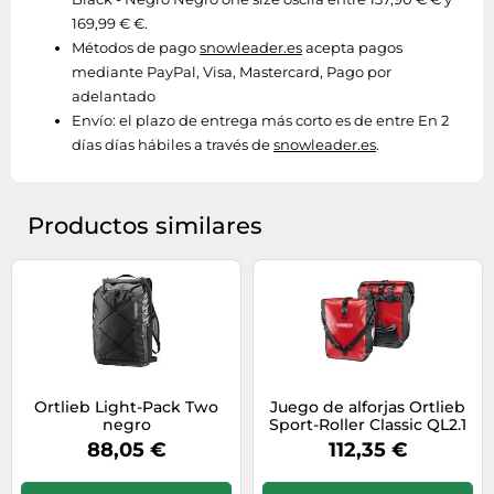
169,99 € €.
Métodos de pago
snowleader.es
acepta pagos
mediante PayPal, Visa, Mastercard, Pago por
adelantado
Envío:
el plazo de entrega más corto es de entre En 2
días días hábiles a través de
snowleader.es
.
Productos similares
Ortlieb Light-Pack Two
Juego de alforjas Ortlieb
negro
Sport-Roller Classic QL2.1
rojo-negro
88,05 €
112,35 €