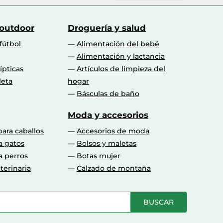
 outdoor
Droguería y salud
fútbol
Alimentación del bebé
Alimentación y lactancia
lípticas
Artículos de limpieza del
leta
hogar
Básculas de baño
Moda y accesorios
para caballos
Accesorios de moda
a gatos
Bolsos y maletas
a perros
Botas mujer
terinaria
Calzado de montaña
BUSCAR