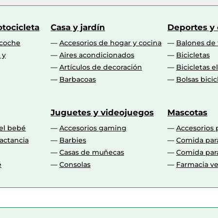
tocicleta
Casa y jardín
Deportes y
 coche
Accesorios de hogar y cocina
Balones de 
 y
Aires acondicionados
Bicicletas
Artículos de decoración
Bicicletas e
Barbacoas
Bolsas bicic
Juguetes y videojuegos
Mascotas
 el bebé
Accesorios gaming
Accesorios 
actancia
Barbies
Comida par
Casas de muñecas
Comida par
é
Consolas
Farmacia ve