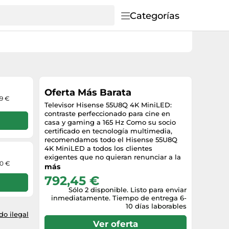
Categorías
Oferta Más Barata
99 €
Televisor Hisense 55U8Q 4K MiniLED:
contraste perfeccionado para cine en
casa y gaming a 165 Hz Como su socio
certificado en tecnología multimedia,
recomendamos todo el Hisense 55U8Q
4K MiniLED a todos los clientes
exigentes que no quieran renunciar a la
00 €
calidad de imagen y al rendimiento.
más
¿Tiene el problema de que los televisores
792,45 €
convencionales reflejan la luz en
Sólo 2 disponible. Listo para enviar
habitaciones luminosas o muestran
inmediatamente. Tiempo de entrega 6-
movimientos borrosos en juegos
10 días laborables
rápidos? Este modelo ULED resuelve
o ilegal
estos retos. Gracias a la combinación de
Ver oferta
la precisa retroiluminación Mini-LED PRO