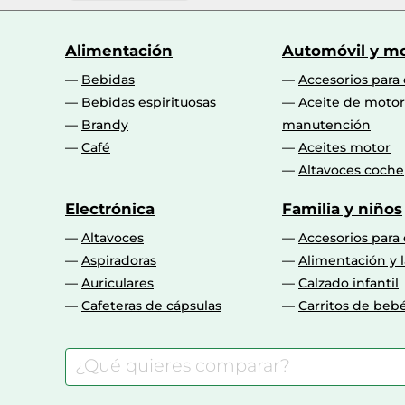
Alimentación
Automóvil y mo
Bebidas
Accesorios para
Bebidas espirituosas
Aceite de motor
Brandy
manutención
Café
Aceites motor
Altavoces coche
Electrónica
Familia y niños
Altavoces
Accesorios para
Aspiradoras
Alimentación y l
Auriculares
Calzado infantil
Cafeteras de cápsulas
Carritos de beb