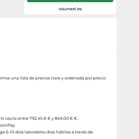
y la frecuencia de imagen nativa de 165
visunext.es
Hz, siempre obtendrá una imagen nítida
y con gran contraste que satisfará incluso
las más altas exigencias de los cinéfilos y
los jugadores de última generación.
Experimente una nueva dimensión de
inmersión visual y acústica. Las ventajas
del televisor Hisense 55U8Q 4K MiniLED
de un vistazo: * Mini-LED PRO: negros
auténticos y brillo superior para un
contraste sin precedentes. * Modo de
juego Ultrad
emos una lista de precios clara y ordenada por precio
Hz oscila entre 792,45 € € y 849,00 € €.
azonPay
a 6-10 días laborables días hábiles a través de