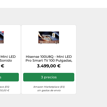
 Mini LED
Hisense 100U8Q - Mini LED
2 Sonido
Pro Smart TV 100 Pulgadas,
Juego Ultra
Procesador Hi-View IA PRO,
 €
3.499,00 €
lection Pro,
4.1.2 Sonido multicanal, Modo
 Dimming,
Juego Ultra 165Hz, Antireflejo
 & Dolby
Pro, Full Array Local
s
3 precios
Dimming, Dolby Vision IQ,
Dolby Atmos
ce (ES)
Amazon Marketplace (ES)
100,00 €
sin gastos de envío