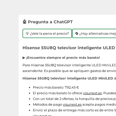
🤖 Pregunta a ChatGPT
💡 ¿Vale la pena el precio?
🔁 ¿Hay alternativas me
Hisense 55U8Q televisor inteligente ULED 
▶ ¡Encuentra siempre el precio más barato!
Para Hisense 55U8Q televisor inteligente ULED MiniLED d
ascendente. Es posible que se apliquen gastos de envío
Hisense 55U8Q televisor inteligente ULED MiniLED de
Precio más barato: 792,45 €
El precio más barato lo ofrece
visunext.es
. Puedes
Con un total de 2 ofertas, la horquilla de precios
Métodos de pago
visunext.es
acepta pagos median
Envío:
el plazo de entrega más corto es de entre S
visunext.es
.