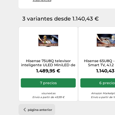
3 variantes desde 1.140,43 €
Hisense 75U8Q televisor
Hisense 65U8Q -
inteligente ULED MiniLED de
Smart TV, 4.1.
75" 4K 165 Hz
multicanal, Modo 
1.489,95 €
1.140,43
de 165Hz, Anti-Ref
Full Array Local
Dolby Vision IQ
7 precios
6 precio
Atmos
visunext.es
Amazon Marketpla
Envío a partir de 49,99 €
Envío a partir de 
página anterior