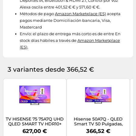
Deportes IA, Bluetooth & HDMI 2.1, Control por Voz
Alexa oscila entre 401,52 € € y 571,60 € €.
Métodos de pago
Amazon Marketplace (ES)
acepta
pagos mediante Domiciliación bancaria, Visa,
Mastercard
Envío:
el plazo de entrega más corto es de entre En
stock días hábiles a través de
Amazon Marketplace
(ES)
.
3 variantes desde 366,52 €
TV HISENSE 75 75A7Q UHD
Hisense 50A7Q - QLED
QLED SMART TV HDR10+
Smart TV 50 Pulgadas,
Movimientos Suaves IA,
627,00 €
366,52 €
Dolby Vision, Dolby
I