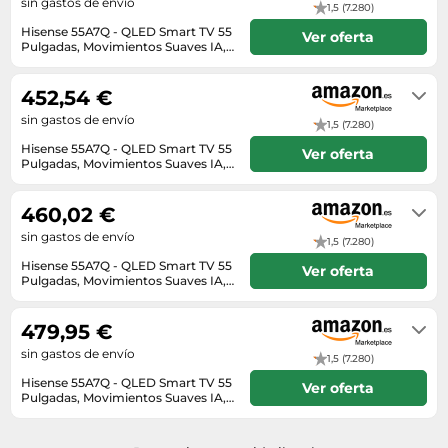
sin gastos de envío
1,5 (7.280)
Hisense 55A7Q - QLED Smart TV 55
Ver oferta
Pulgadas, Movimientos Suaves IA,
Dolby Vision, Dolby Atmos,
En stock
Subwoofer Integrado, Modo Juego
Plus, Modo Deportes IA, Bluetooth
452,54 €
& HDMI 2.1, Control por Voz Alexa
sin gastos de envío
1,5 (7.280)
Hisense 55A7Q - QLED Smart TV 55
Ver oferta
Pulgadas, Movimientos Suaves IA,
Dolby Vision, Dolby Atmos,
En stock
Subwoofer Integrado, Modo Juego
Plus, Modo Deportes IA, Bluetooth
460,02 €
& HDMI 2.1, Control por Voz Alexa
sin gastos de envío
1,5 (7.280)
Hisense 55A7Q - QLED Smart TV 55
Ver oferta
Pulgadas, Movimientos Suaves IA,
Dolby Vision, Dolby Atmos,
En stock
Subwoofer Integrado, Modo Juego
Plus, Modo Deportes IA, Bluetooth
479,95 €
& HDMI 2.1, Control por Voz Alexa
sin gastos de envío
1,5 (7.280)
Hisense 55A7Q - QLED Smart TV 55
Ver oferta
Pulgadas, Movimientos Suaves IA,
Dolby Vision, Dolby Atmos,
En stock
Subwoofer Integrado, Modo Juego
Plus, Modo Deportes IA, Bluetooth