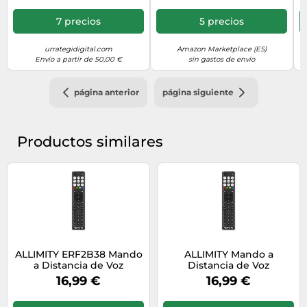
Atmos, Subwoofer
Integrado, Modo Juego
C
7 precios
5 precios
Plus, Modo Deportes IA,
Bluetooth & HDMI 2.1,
Control por Voz Alexa
urrategidigital.com
Amazon Marketplace (ES)
Envío a partir de 50,00 €
sin gastos de envío
página anterior
página siguiente
Productos similares
ALLIMITY ERF2B38 Mando
ALLIMITY Mando a
a Distancia de Voz
Distancia de Voz
Compatible con Hisense
Compatible con Hisense
16,99 €
16,99 €
QLED TV 32A49Q 32A59Q
QLED TV 58E7Q 85E7Q
32A5Q 40A5Q 50A79Q
50E7Q 65E7Q 55E7Q