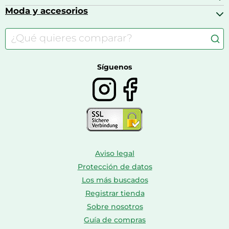
Cafeteras de cápsulas
Calzado infantil
Barbies
Moda y accesorios
Accesorios para caballos
Carritos de bebé
Casas de muñecas
Comida para gatos
Accesorios de moda
Consolas
Comida para perros
Bolsos y maletas
Farmacia veterinaria
Botas mujer
Calzado de montaña
Síguenos
Aviso legal
Protección de datos
Los más buscados
Registrar tienda
Sobre nosotros
Guía de compras