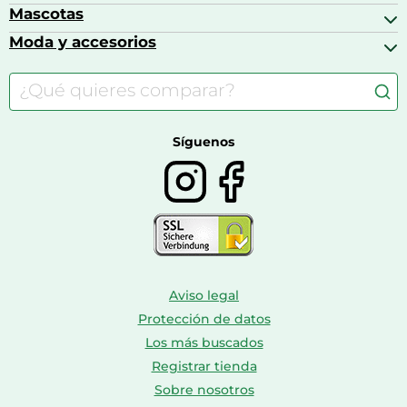
Auriculares
Alimentación y lactancia
Mascotas
Accesorios gaming
Cafeteras de cápsulas
Calzado infantil
Barbies
Moda y accesorios
Accesorios para caballos
Carritos de bebé
Casas de muñecas
Comida para gatos
Accesorios de moda
Consolas
Comida para perros
Bolsos y maletas
Farmacia veterinaria
Botas mujer
Calzado de montaña
Síguenos
Aviso legal
Protección de datos
Los más buscados
Registrar tienda
Sobre nosotros