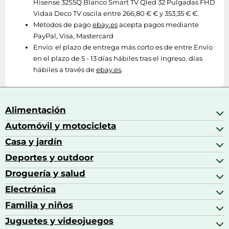
Hisense 32S5Q Blanco Smart TV Qled 32 Pulgadas FHD
Vidaa Deco TV oscila entre 266,80 € € y 353,35 € €.
Métodos de pago
ebay.es
acepta pagos mediante
PayPal, Visa, Mastercard
Envío:
el plazo de entrega más corto es de entre Envío
en el plazo de 5 - 13 días hábiles tras el ingreso. días
hábiles a través de
ebay.es
.
Alimentación
Automóvil y motocicleta
Bebidas
Bebidas espirituosas
Casa y jardín
Accesorios para coche
Brandy
Aceite de motor y manutención
Deportes y outdoor
Accesorios de hogar y cocina
Café
Aceites motor
Aires acondicionados
Droguería y salud
Balones de fútbol
Altavoces coche
Artículos de decoración
Bicicletas
Electrónica
Alimentación del bebé
Barbacoas
Bicicletas elípticas
Alimentación y lactancia
Familia y niños
Altavoces
Bolsas bicicleta
Artículos de limpieza del hogar
Aspiradoras
Juguetes y videojuegos
Accesorios para el bebé
Básculas de baño