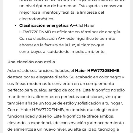
un nivel óptimo de humedad. Esto ayuda a conservar
Bluetooth
Si
mejor los alimentos y facilita la limpieza del
electrodoméstico.
Wifi
Si
Clasificación energética A++:
El Haier
HFW7720ENMB es eficiente en términos de energía.
Alarma de puerta
Si
Con su clasificación A++, este frigorífico te permite
(abierta)
ahorrar en la factura de la luz, al tiempo que
contribuyes al cuidado del medio ambiente.
Zona fresca
Una elección con estilo
Compartimiento de
Además de sus funcionalidades, el
Haier HFW7720ENMB
Si
zona fresca
destaca por su elegante diseño. Su acabado en color negro y
sus líneas modernas lo convierten en un complemento
Congelador
perfecto para cualquier tipo de cocina. Este frigorífico no sólo
mantiene tus alimentos en perfectas condiciones, sino que
también añade un toque de estilo y sofisticación a tu hogar.
Cubiteras
Si
Con el Haier HFW7720ENMB, no tendrás que elegir entre
Congelador número
funcionalidad y diseño. Este frigorífico te ofrece ambos,
2
de puertas
elevando la experiencia de conservación y almacenamiento
de alimentos a un nuevo nivel. Su alta calidad, tecnología