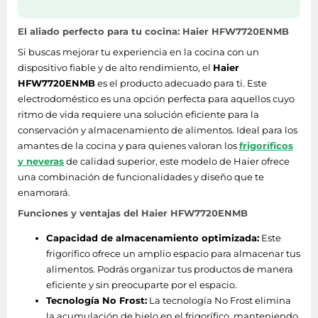
Control de energía
El aliado perfecto para tu cocina: Haier HFW7720ENMB
Voltaje de entrada
220 - 240 V
Si buscas mejorar tu experiencia en la cocina con un
AC
dispositivo fiable y de alto rendimiento, el
Haier
HFW7720ENMB
es el producto adecuado para ti. Este
Frecuencia de
50 Hz
electrodoméstico es una opción perfecta para aquellos cuyo
entrada AC
ritmo de vida requiere una solución eficiente para la
Corriente
1,5 A
conservación y almacenamiento de alimentos. Ideal para los
amantes de la cocina y para quienes valoran los
frigoríficos
Consumo de energía
y neveras
de calidad superior, este modelo de Haier ofrece
302 kWh
anual
una combinación de funcionalidades y diseño que te
enamorará.
Escala de eficiencia
De la A a la G
Funciones y ventajas del Haier HFW7720ENMB
energética
Capacidad de almacenamiento optimizada:
Este
Clase de eficiencia
frigorífico ofrece un amplio espacio para almacenar tus
E
de energía
alimentos. Podrás organizar tus productos de manera
eficiente y sin preocuparte por el espacio.
Tecnología No Frost:
La tecnología No Frost elimina
Ergonomía
la acumulación de hielo en el frigorífico, manteniendo