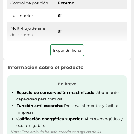
Control de posición
Externo
Luz interior
Si
Multi-flujo de aire
Si
del sistema
Sistema de
Expandir ficha
Si
descongelado
Información sobre el producto
Peso y dimensiones
Peso
99 kg
En breve
Espacio de conservación maximizado:
Abundante
Altura
2006 mm
capacidad para comida.
Función anti escarcha:
Preserva alimentos y facilita
Profundidad
675 mm
limpieza.
Calificación energética superior:
Ahorro energético y
Ancho
700 mm
eco-amigable.
Nota: Este artículo ha sido creado con ayuda de AI.