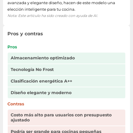
Función de
avanzada y elegante diseño, hacen de este modelo una
Si
congelado rápido
elección inteligente para tu cocina.
Nota: Este artículo ha sido creado con ayuda de AI.
Congelador, número
2
de compartimientos
Pros y contras
Descongelación
automática
Si
Pros
(congelador)
Almacenamiento optimizado
Antiescarcha
Si
Tecnología No Frost
(congelador)
Clasificación energética A++
Congelador,
140 L
capacidad neta
Diseño elegante y moderno
Índice Star
4*
Contras
Costo más alto para usuarios con presupuesto
Tiempo de
ajustado
almacenamiento en
14 h
caso de fallo de
Podría ser grande para cocinas pequeñas