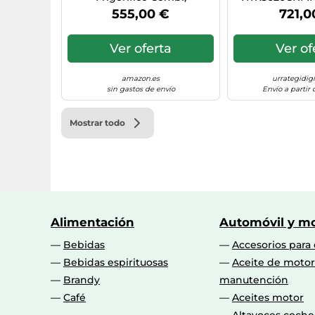
Capacidad 360L, Cajones
INOX 3
555,00 €
721,0
Direct Access, Circular
Airflow, Motor Inverter,
Cajón 0º Fresh Zone, Total
Ver oferta
Ver of
No Frost, Ancho 60cm, Alto
1,85m, Iluminación LED, Inox
amazon.es
urrategidig
sin gastos de envío
Envío a partir
Mostrar todo
Alimentación
Automóvil y mo
Bebidas
Accesorios para
Bebidas espirituosas
Aceite de motor
Brandy
manutención
Café
Aceites motor