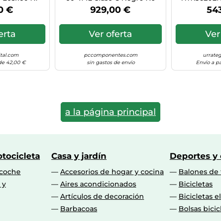
D 3P
Frost Display Digital
INO
0 €
929,00 €
54
erta
Ver oferta
Ver
ital.com
pccomponentes.com
urrateg
 de 42,00 €
sin gastos de envío
Envío a pa
a la página principal
tocicleta
Casa y jardín
Deportes y
 coche
Accesorios de hogar y cocina
Balones de 
 y
Aires acondicionados
Bicicletas
Artículos de decoración
Bicicletas e
Barbacoas
Bolsas bicic