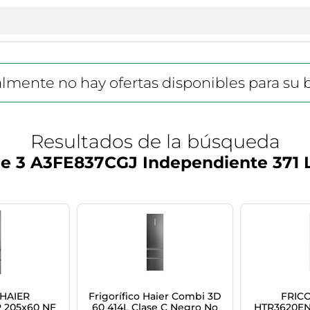
lmente no hay ofertas disponibles para su
Resultados de la búsqueda
ie 3 A3FE837CGJ Independiente 371 L 
 HAIER
Frigorífico Haier Combi 3D
FRICO
 205x60 NF
60 414L Clase C Negro No
HTR3620EN