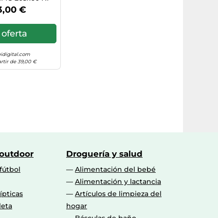
X 3D 3P
3,00 €
 oferta
idigital.com
rtir de 39,00 €
 outdoor
Droguería y salud
fútbol
Alimentación del bebé
Alimentación y lactancia
lípticas
Artículos de limpieza del
leta
hogar