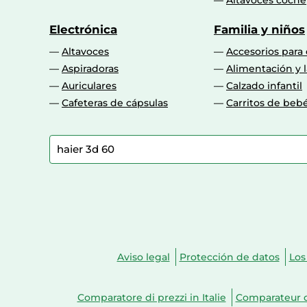
Altavoces coche
Electrónica
Familia y niños
Altavoces
Accesorios para
Aspiradoras
Alimentación y l
Auriculares
Calzado infantil
Cafeteras de cápsulas
Carritos de beb
Aviso legal
Protección de datos
Los
Comparatore di prezzi in Italie
Comparateur d