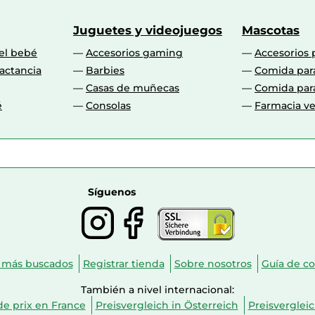
Juguetes y videojuegos
Mascotas
 el bebé
Accesorios gaming
Accesorios 
actancia
Barbies
Comida par
Casas de muñecas
Comida par
é
Consolas
Farmacia ve
Síguenos
 más buscados
Registrar tienda
Sobre nosotros
Guía de c
También a nivel internacional:
e prix en France
Preisvergleich in Österreich
Preisverglei