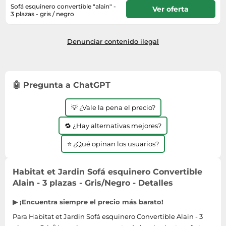
Lavavajillas y lavaplatos
Playmobil
Sofá esquinero convertible "alain" -
Relojes
Ver oferta
Ropa deportiva y outdoor
Perfumes de mujer
3 plazas - gris / negro
Media
Vehículos a escala
Consultar plazo de entrega en
Relojes de pulsera
Tiendas de campaña
Perfumes unisex
tienda
Microondas
Sneakers
Denunciar contenido ilegal
Zapatillas de tenis
Placer y anticoncepción
Monitores y pantallas ordenador
Tejer y crochet
Zapatillas deportivas
Productos de higiene corporal
Máquinas de afeitar
Zapatillas de atletismo
Productos para baño y ducha
Móviles
🤖 Pregunta a ChatGPT
Zapatillas de baloncesto
Protectores solares
Ordenadores portátiles
Zapatos
Sets de belleza
💡 ¿Vale la pena el precio?
Placas de cocina
Zapatos de invierno
Tensiómetros
Radios
🔁 ¿Hay alternativas mejores?
Zapatos mujer
Termómetros clínicos
Secadoras
⭐ ¿Qué opinan los usuarios?
Tratamientos faciales
Sonido y alta fidelidad
Habitat et Jardin Sofá esquinero Convertible
TV, vídeo y DVD
Alain - 3 plazas - Gris/Negro - Detalles
Tablets
▶ ¡Encuentra siempre el precio más barato!
Telecomunicaciones
Para Habitat et Jardin Sofá esquinero Convertible Alain - 3
Televisores