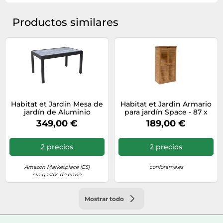
Productos similares
Habitat et Jardin Mesa de
Habitat et Jardin Armario
jardín de Aluminio
para jardín Space - 87 x
Extensible Lagos - 140/280
46.5 x 160 cm - Marrón
349,00 €
189,00 €
x 90 x 76 cm - Gris
2 precios
2 precios
Amazon Marketplace (ES)
conforama.es
sin gastos de envío
Mostrar todo