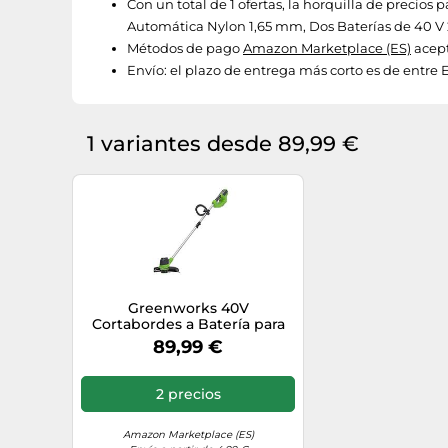
Con un total de 1 ofertas, la horquilla de preci
Automática Nylon 1,65 mm, Dos Baterías de 40 V 2
Métodos de pago
Amazon Marketplace (ES)
acept
Envío:
el plazo de entrega más corto es de entre 
1 variantes desde 89,99 €
Greenworks 40V
Cortabordes a Batería para
Jardín Mediano, Altura
89,99 €
Regulable, Ancho Corte 30
cm, Alimentación Automática
Nylon 1,65 mm, SIN Batería 40
2 precios
V ni Cargador, 3 Años de
Garantía G40LT
Amazon Marketplace (ES)