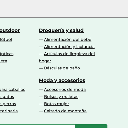
 outdoor
Droguería y salud
fútbol
Alimentación del bebé
Alimentación y lactancia
lípticas
Artículos de limpieza del
leta
hogar
Básculas de baño
Moda y accesorios
para caballos
Accesorios de moda
a gatos
Bolsos y maletas
a perros
Botas mujer
terinaria
Calzado de montaña