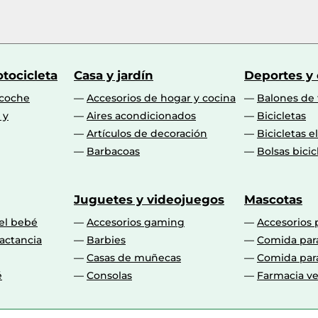
tocicleta
Casa y jardín
Deportes y
 coche
Accesorios de hogar y cocina
Balones de 
 y
Aires acondicionados
Bicicletas
Artículos de decoración
Bicicletas e
Barbacoas
Bolsas bicic
Juguetes y videojuegos
Mascotas
 el bebé
Accesorios gaming
Accesorios 
actancia
Barbies
Comida par
Casas de muñecas
Comida par
é
Consolas
Farmacia ve