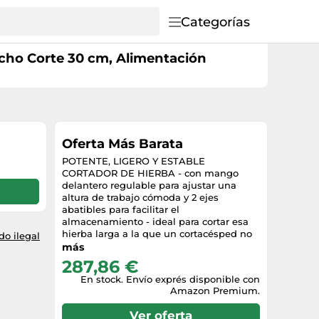
Categorías
cho Corte 30 cm, Alimentación
Oferta Más Barata
POTENTE, LIGERO Y ESTABLE
CORTADOR DE HIERBA - con mango
delantero regulable para ajustar una
altura de trabajo cómoda y 2 ejes
abatibles para facilitar el
almacenamiento - ideal para cortar esa
hierba larga a la que un cortacésped no
o ilegal
alcanza VIENE CON DOS BATERÍAS DE
más
LITIO DE NUEVA GENERACIÓN DE 40 V
287,86 €
2 Ah - una para su uso y otra de reserva, y
En stock. Envío exprés disponible con
estas avanzadas baterías de litio son
Amazon Premium.
compatibles en cualquier herramienta
Greenworks de 40 V, para ahorrar en
Ver oferta
dinero, espacio y residuos CAMBIO DE