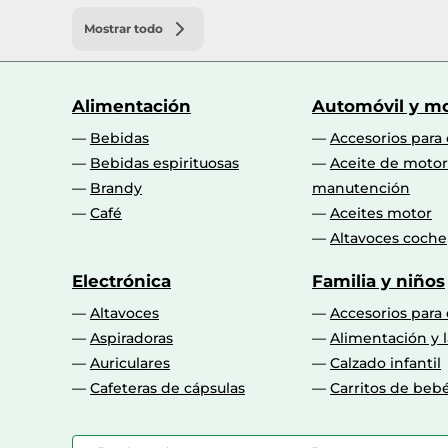
Mostrar todo
Alimentación
Automóvil y mo
Bebidas
Accesorios para
Bebidas espirituosas
Aceite de motor
Brandy
manutención
Café
Aceites motor
Altavoces coche
Electrónica
Familia y niños
Altavoces
Accesorios para
Aspiradoras
Alimentación y l
Auriculares
Calzado infantil
Cafeteras de cápsulas
Carritos de beb