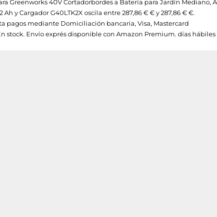
os para Greenworks 40V Cortadorbordes a Batería para Jardín Mediano,
 Ah y Cargador G40LTK2X oscila entre 287,86 € € y 287,86 € €.
a pagos mediante Domiciliación bancaria, Visa, Mastercard
En stock. Envío exprés disponible con Amazon Premium. días hábiles 