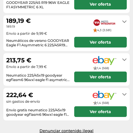
Lavavajillas y lavaplatos
Playmobil
GOODYEAR 225/45 R19 96W EAGLE
Ver oferta
Relojes
Ropa deportiva y outdoor
F1 ASYMMETRIC 6 XL
Perfumes de mujer
Media
Vehículos a escala
En stock. Envío exprés disponible
Relojes de pulsera
Tiendas de campaña
con Amazon Premium.
Perfumes unisex
Microondas
189,19 €
Sneakers
Zapatillas de tenis
Placer y anticoncepción
189.19
Monitores y pantallas ordenador
4,3 (3.581)
Tejer y crochet
Envío a partir de 9,99 €
Zapatillas deportivas
Productos de higiene corporal
Máquinas de afeitar
Neumáticos de verano GOODYEAR
Zapatillas de atletismo
Ver oferta
Productos para baño y ducha
Eagle F1 Asymmetric 6 225/45R19
Móviles
XL 96W
3-5 días laborables
Zapatillas de baloncesto
Protectores solares
Ordenadores portátiles
213,75 €
Zapatos
Sets de belleza
Placas de cocina
Envío a partir de 7,99 €
1,4 (568)
Zapatos de invierno
Tensiómetros
Radios
Neumatico 225/45x19 goodyear
Ver oferta
Zapatos mujer
egf1asm6 96wxl eagle f1 asymetric-
Termómetros clínicos
Secadoras
6
Envío en el plazo de 8 días hábiles
tras el ingreso.
Tratamientos faciales
Sonido y alta fidelidad
222,64 €
TV, vídeo y DVD
sin gastos de envío
1,4 (568)
Envío gratis neumatico 225/45x19
Tablets
Ver oferta
goodyear egf1asm6 96wxl eagle f1
asymetric-6
Telecomunicaciones
Envío en el plazo de 8 días hábiles
tras el ingreso.
Televisores
Denunciar contenido ilegal