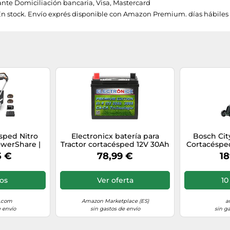
te Domiciliación bancaria, Visa, Mastercard
En stock. Envío exprés disponible con Amazon Premium. días hábiles 
ped Nitro
Electronicx batería para
Bosch Cit
owerShare |
Tractor cortacésped 12V 30Ah
Cortacéspe
e 2 baterías
U1-9 AGM, Polo Positivo a la
Neg
5 €
78,99 €
18
 Doble | 46
Izquierda, batería de
| Mulching |
Arranque sellada para
de Altura
cortacésped de Asiento,
ios
Ver oferta
10
196×132×182 mm, Libre de
Mantenimiento
s.com
Amazon Marketplace (ES)
a
 envío
sin gastos de envío
sin g