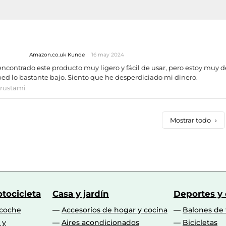
Amazon.co.uk Kunde
16 may 2024
ncontrado este producto muy ligero y fácil de usar, pero estoy muy d
ed lo bastante bajo. Siento que he desperdiciado mi dinero.
trustami
Mostrar todo
›
tocicleta
Casa y jardín
Deportes y
 coche
Accesorios de hogar y cocina
Balones de 
 y
Aires acondicionados
Bicicletas