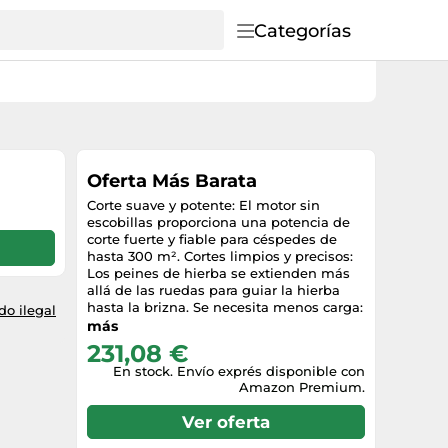
Categorías
Oferta Más Barata
Corte suave y potente: El motor sin
escobillas proporciona una potencia de
corte fuerte y fiable para céspedes de
hasta 300 m². Cortes limpios y precisos:
Los peines de hierba se extienden más
allá de las ruedas para guiar la hierba
hasta la brizna. Se necesita menos carga:
o ilegal
El modo Eco seleccionable reduce la
más
velocidad de las cuchillas para tareas de
231,08 €
corte más ligeras. Corte cómodo: Disfruta
En stock. Envío exprés disponible con
de un corte sin esfuerzo con manillas
Amazon Premium.
ErgoTec diseñadas para una posición
natural de las manos. Incluido: 1x
Ver oferta
Cortacésped a Batería PowerMax
GARDENA 32/18V POWER FOR ALL Solo,