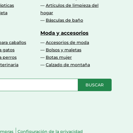
lípticas
Artículos de limpieza del
leta
hogar
Básculas de baño
Moda y accesorios
para caballos
Accesorios de moda
a gatos
Bolsos y maletas
a perros
Botas mujer
terinaria
Calzado de montaña
BUSCAR
ompras
Configuración de la privacidad