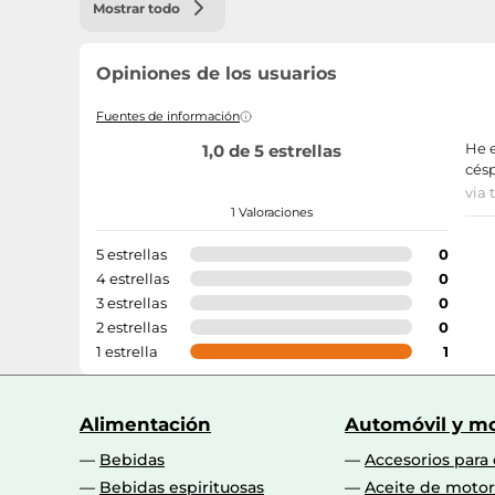
Mostrar todo
Opiniones de los usuarios
Fuentes de información
He e
1,0 de 5 estrellas
césp
via 
1 Valoraciones
5 estrellas
0
4 estrellas
0
3 estrellas
0
2 estrellas
0
1 estrella
1
Alimentación
Automóvil y mo
Bebidas
Accesorios para
Bebidas espirituosas
Aceite de motor