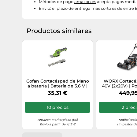
Métodos de pago
amazon.es
acepta pagos median
Envío:
el plazo de entrega más corto es de entre 
Productos similares
Cofan Cortacésped de Mano
WORX Cortacés
a batería | Batería de 3.6 V |
40V (2x20V) | P
1000 RPM
WG749E | Incluy
35,31 €
449,9
4Ah y Cargador
cm con tracción 
7 Posiciones 
10 precios
2 prec
Amazon Marketplace (ES)
radikaltool
Envío a partir de 4,15 €
sin gastos de