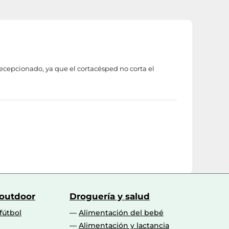
ecepcionado, ya que el cortacésped no corta el
 outdoor
Droguería y salud
fútbol
Alimentación del bebé
Alimentación y lactancia