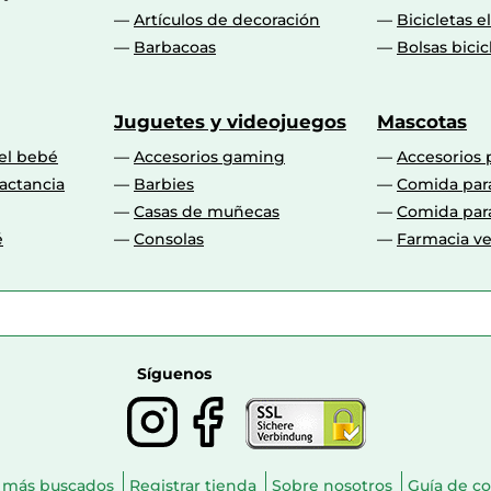
Artículos de decoración
Bicicletas e
Barbacoas
Bolsas bicic
Juguetes y videojuegos
Mascotas
 el bebé
Accesorios gaming
Accesorios 
actancia
Barbies
Comida par
Casas de muñecas
Comida par
é
Consolas
Farmacia ve
Síguenos
 más buscados
Registrar tienda
Sobre nosotros
Guía de c