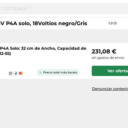
 P4A solo, 18Voltios negro/Gris
1,0 (1)
 P4A Solo: 32 cm de Ancho, Capacidad de
231,08 €
32-55)
sin gastos de envío
Ver oferta
Precio total más barato
Denunciar contenid