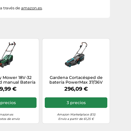
a través de
amazon.es
.
y Mower 18V-32
Gardena Cortacésped de
d manual Batería
batería PowerMax 37/36V
ro, Verde
P4A Solo: 37 cm de Ancho,
9,99 €
296,09 €
Capacidad de 45 l,
Ergonómico, Ajuste de Altura,
Sin Cable (14638-55)
 precios
3 precios
mazon.es
Amazon Marketplace (ES)
astos de envío
Envío a partir de 61,25 €