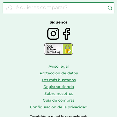
Comida para gatos
Accesorios de moda
Consolas
Comida para perros
Bolsos y maletas
Farmacia veterinaria
Botas mujer
Calzado de montaña
Síguenos
Aviso legal
Protección de datos
Los más buscados
Registrar tienda
Sobre nosotros
Guía de compras
Configuración de la privacidad
También a nivel internacional: