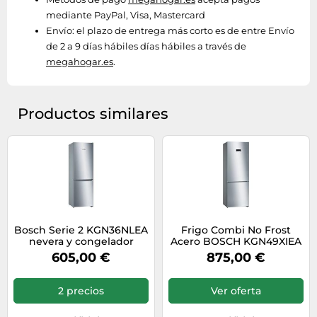
mediante PayPal, Visa, Mastercard
Envío:
el plazo de entrega más corto es de entre Envío
de 2 a 9 días hábiles días hábiles a través de
megahogar.es
.
Productos similares
Bosch Serie 2 KGN36NLEA
Frigo Combi No Frost
nevera y congelador
Acero BOSCH KGN49XIEA
Independiente 305 L E
203cm x 70cm Clase C
605,00 €
875,00 €
Acero inoxidable
2 precios
Ver oferta