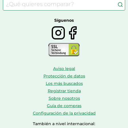
Consolas
Comida para perros
Bolsos y maletas
Farmacia veterinaria
Botas mujer
Calzado de montaña
Síguenos
Aviso legal
Protección de datos
Los más buscados
Registrar tienda
Sobre nosotros
Guía de compras
Configuración de la privacidad
También a nivel internacional: