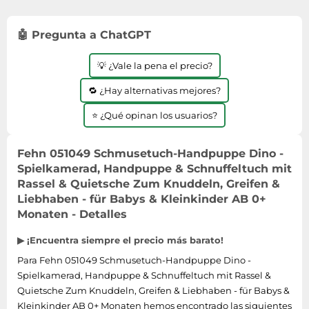
Lavavajillas y lavaplatos
Playmobil
Relojes
Ropa deportiva y outdoor
Perfumes de mujer
Media
Vehículos a escala
Relojes de pulsera
🤖 Pregunta a ChatGPT
Tiendas de campaña
Perfumes unisex
Microondas
Sneakers
Zapatillas de tenis
Placer y anticoncepción
Monitores y pantallas ordenador
💡 ¿Vale la pena el precio?
Tejer y crochet
Zapatillas deportivas
Productos de higiene corporal
Máquinas de afeitar
🔁 ¿Hay alternativas mejores?
Zapatillas de atletismo
Productos para baño y ducha
Móviles
⭐ ¿Qué opinan los usuarios?
Zapatillas de baloncesto
Protectores solares
Ordenadores portátiles
Zapatos
Sets de belleza
Placas de cocina
Fehn 051049 Schmusetuch-Handpuppe Dino -
Zapatos de invierno
Spielkamerad, Handpuppe & Schnuffeltuch mit
Tensiómetros
Radios
Zapatos mujer
Rassel & Quietsche Zum Knuddeln, Greifen &
Termómetros clínicos
Secadoras
Liebhaben - für Babys & Kleinkinder AB 0+
Tratamientos faciales
Monaten - Detalles
Sonido y alta fidelidad
TV, vídeo y DVD
▶ ¡Encuentra siempre el precio más barato!
Tablets
Para Fehn 051049 Schmusetuch-Handpuppe Dino -
Spielkamerad, Handpuppe & Schnuffeltuch mit Rassel &
Telecomunicaciones
Quietsche Zum Knuddeln, Greifen & Liebhaben - für Babys &
Televisores
Kleinkinder AB 0+ Monaten hemos encontrado las siguientes