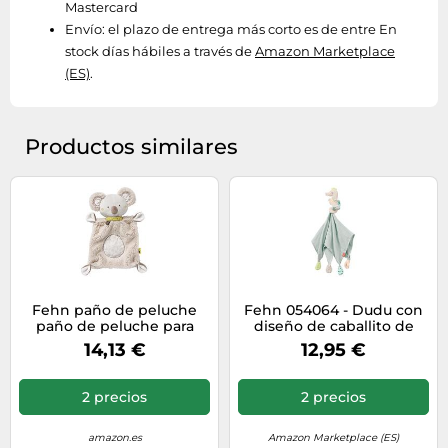
Mastercard
Envío:
el plazo de entrega más corto es de entre En
stock días hábiles a través de
Amazon Marketplace
(ES)
.
Productos similares
Fehn paño de peluche
Fehn 054064 - Dudu con
paño de peluche para
diseño de caballito de
bebés con cabeza de
mar, dudu con una
14,13 €
12,95 €
koala - paño de peluche
simpática figura para
para recién nacidos -
abrazar, agarrar y querer
peluche de peluche -
para bebés a partir de 0
2 precios
2 precios
paño de peluche para
meses, tamaño: 42 cm
bebés y niños pequeños
de 0+ meses
amazon.es
Amazon Marketplace (ES)