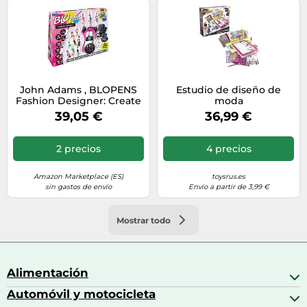
John Adams , BLOPENS
Estudio de diseño de
Fashion Designer: Create
moda
Fantastic Airbrush
39,05 €
36,99 €
Pictures, Arts & Crafts,
Ages 6+
2 precios
4 precios
Amazon Marketplace (ES)
toysrus.es
sin gastos de envío
Envío a partir de 3,99 €
Mostrar todo
Alimentación
Automóvil y motocicleta
Bebidas