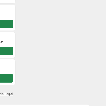
0 €
o ilegal