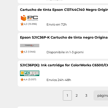
Cartucho de tinta Epson C13T44C140 Negro Origi
4,0 (15.996)
Envío en 72h
Epson SJIC36P-K Cartucho de tinta negro Origina
4,3 (1.946)
Disponibile in 1-3 giorni
SJIC36P(K): Ink cartridge for ColorWorks C6500/C
4,4 (3.057)
Envíos 24h-48h
1
2
3
página