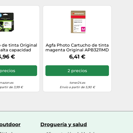
de tinta Original
Agfa Photo Cartucho de tinta
alta capacidad
magenta Original APB3211MD
ricolor
3,96 €
6,41 €
precios
2 precios
mazon.es
toner24.es
partir de 3,99 €
Envío a partir de 5,90 €
 outdoor
Droguería y salud