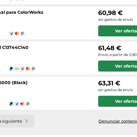
60,98 €
nal para ColorWorks
sin gastos de envío
Ver oferta
61,48 €
l C13T44C140
Envío a partir de 5,9
Ver oferta
63,31 €
6000 (Black)
sin gastos de envío
Ver oferta
 siguiente
Denunciar contenid