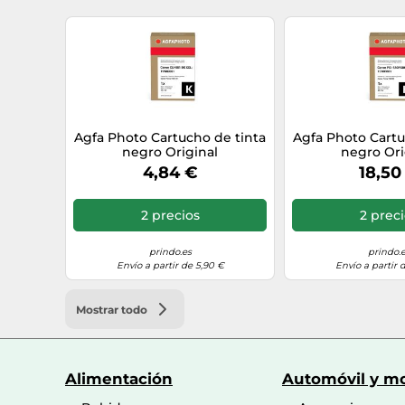
Agfa Photo Cartucho de tinta
Agfa Photo Cartu
negro Original
negro Ori
APCCLI581XXLBK
APCPGI58
4,84 €
18,50
2 precios
2 prec
prindo.es
prindo.
Envío a partir de 5,90 €
Envío a partir 
Mostrar todo
Alimentación
Automóvil y mo