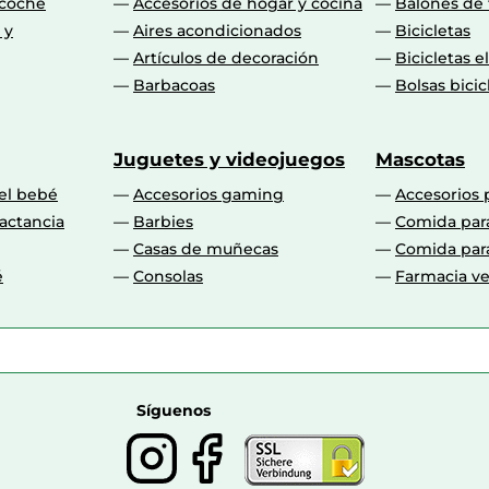
 coche
Accesorios de hogar y cocina
Balones de 
 y
Aires acondicionados
Bicicletas
Artículos de decoración
Bicicletas e
Barbacoas
Bolsas bicic
Juguetes y videojuegos
Mascotas
 el bebé
Accesorios gaming
Accesorios 
actancia
Barbies
Comida par
Casas de muñecas
Comida par
é
Consolas
Farmacia ve
Síguenos