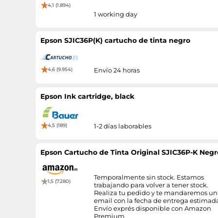
4,1 (1.894)
1 working day
Epson SJIC36P(K) cartucho de tinta negro
4,6 (9.954)
Envío 24 horas
Epson Ink cartridge, black
4,5 (189)
1-2 días laborables
Epson Cartucho de Tinta Original SJIC36P-K Neg
Temporalmente sin stock. Estamos
1,5 (7.280)
trabajando para volver a tener stock.
Realiza tu pedido y te mandaremos un
email con la fecha de entrega estimad
Envío exprés disponible con Amazon
Premium.