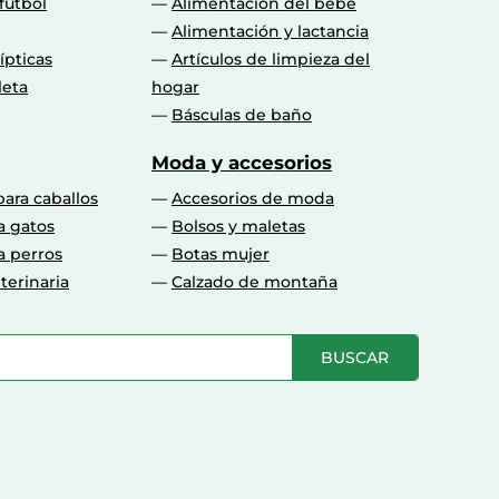
fútbol
Alimentación del bebé
Alimentación y lactancia
lípticas
Artículos de limpieza del
leta
hogar
Básculas de baño
Moda y accesorios
para caballos
Accesorios de moda
a gatos
Bolsos y maletas
a perros
Botas mujer
terinaria
Calzado de montaña
BUSCAR