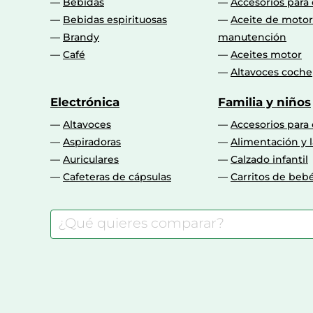
Bebidas
Accesorios para
Bebidas espirituosas
Aceite de motor
Brandy
manutención
Café
Aceites motor
Altavoces coche
Electrónica
Familia y niños
Altavoces
Accesorios para
Aspiradoras
Alimentación y l
Auriculares
Calzado infantil
Cafeteras de cápsulas
Carritos de beb