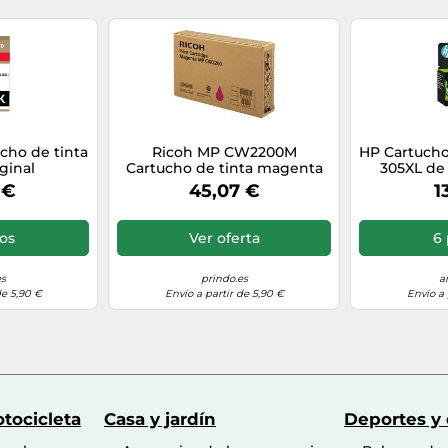
cho de tinta
Ricoh MP CW2200M
HP Cartucho 
ginal
Cartucho de tinta magenta
305XL de 
0XXLB
Original 841637
t
 €
45,07 €
1
ios
Ver oferta
6 
es
prindo.es
a
de 5,90 €
Envío a partir de 5,90 €
Envío a 
tocicleta
Casa y jardín
Deportes y