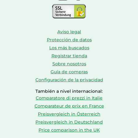
Ancho del paquete
495 mm
Profundidad del
345 mm
paquete
Aviso legal
Altura del paquete
15 mm
Protección de datos
Los más buscados
Peso del paquete
1,12 kg
Registrar tienda
Sobre nosotros
Cantidad por
1 pieza(s)
paquete
Guía de compras
Configuración de la privacidad
También a nivel internacional:
Comparatore di prezzi in Italie
Comparateur de prix en France
Preisvergleich in Österreich
Preisvergleich in Deutschland
Price comparison in the UK