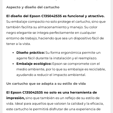
Premium XP-640 - Expression
Premium XP-635 - Expression
Aspecto y diseño del cartucho
Premium XP-630 - Expression
El diseño del Epson C13S042535 es funcional y atractivo.
Premium XP-625 - Expression
Su embalaje compacto no solo protege el cartucho, sino que
Premium XP-620 - Expression
también facilita su almacenamiento y manejo. Su color
Premium XP-615 - Expression
negro elegante se integra perfectamente en cualquier
Premium XP-610 - Expression
entorno de trabajo, haciendo que sea un dispositivo fácil de
Premium XP-6005 - Expression
tener a la vista.
Premium XP-6000 - Expression
Premium XP-540 - Expression
Diseño práctico:
Su forma ergonómica permite un
Premium XP-530 - Expression
agarre fácil durante la instalación y el reemplazo.
Premium XP-520 - Expression
Embalaje ecológico:
Epson se compromete con el
Premium XP-510 - Expression
medio ambiente, por lo que su embalaje es reciclable,
Photo XP-960 - Expression
ayudando a reducir el impacto ambiental.
Photo XP-950 - Expression
Un cartucho que se adapta a su estilo de vida
Photo XP-860 - Expression
Photo XP-850 - Expression
El Epson C13S042535 no solo es una herramienta de
Photo XP-760 - Expression
impresión,
sino que también es un reflejo de su estilo de
Photo XP-750 - Expression
vida. Ideal para aquellos que valoran la calidad y la eficacia,
Photo XP-55 - Expression
este cartucho le permitirá disfrutar de una experiencia de
Photo HD XP-15000 -