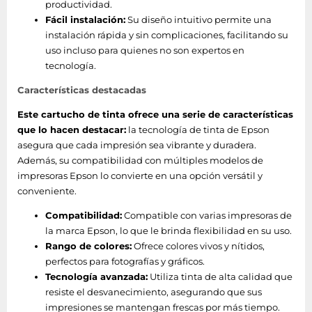
productividad.
WorkForce WF-7110DTW -
Fácil instalación:
Su diseño intuitivo permite una
WorkForce WF-3640DTWF -
instalación rápida y sin complicaciones, facilitando su
WorkForce WF-3620DWF -
uso incluso para quienes no son expertos en
WorkForce WF-2750DWF -
tecnología.
WorkForce WF-2660DWF -
WorkForce WF-2650DWF -
Características destacadas
WorkForce WF-2630WF -
Este cartucho de tinta ofrece una serie de características
WorkForce WF-2010W -
que lo hacen destacar:
la tecnología de tinta de Epson
WorkForce WF-100W -
asegura que cada impresión sea vibrante y duradera.
WorkForce Pro WF-C5790DWF
Además, su compatibilidad con múltiples modelos de
- WorkForce Pro WF-
impresoras Epson lo convierte en una opción versátil y
4640DTWF - WorkForce Pro
conveniente.
WF-4630DWF - Expression
Premium XP-900 - Expression
Compatibilidad:
Compatible con varias impresoras de
Premium XP-830 - Expression
la marca Epson, lo que le brinda flexibilidad en su uso.
Premium XP-820 - Expression
Rango de colores:
Ofrece colores vivos y nítidos,
Premium XP-810 - Expression
perfectos para fotografías y gráficos.
Premium XP-720 - Expression
Tecnología avanzada:
Utiliza tinta de alta calidad que
Premium XP-710 - Expression
resiste el desvanecimiento, asegurando que sus
Premium XP-645 - Expression
impresiones se mantengan frescas por más tiempo.