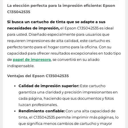
La elección perfecta para la impresión eficiente: Epson
Longitud de la caja
511 mm
C13S042535
Alto de la caja
Si busca un cartucho de tinta que se adapte a sus
146 mm
principal
necesidades de impresión,
el Epson C13S042535 es ideal
para usted. Diseñado especialmente para usuarios que
Cantidad por caja
10 pieza(s)
requieren impresiones de alta calidad, este cartucho es
perfecto tanto para el hogar como para la oficina. Con su
Código de Sistema
capacidad para ofrecer resultados excepcionales en todo tipo
de Armomización
37032000
de
papel de impresora
, se convertirá en su aliado
(SA)
indispensable.
Ventajas del Epson C13S042535
Otras características
Calidad de impresión superior:
Este cartucho
País de origen
Japón
garantiza una claridad y precisión impresionantes en
cada página, haciendo que sus documentos y fotos
luzcan profesionales.
Características
Rendimiento confiable:
Con una alta capacidad de
tinta, el C13S042535 permite imprimir más páginas, lo
- WorkForce WF-7620DTWF -
que significa menos cambios de cartucho y mayor
WorkForce WF-7610DWF -