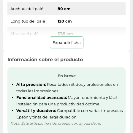
Anchura del palé
80 cm
Longitud del palé
120 cm
Altura del palé
37,5 cm
Expandir ficha
Cantidad por palé
60 pieza(s)
Cantidad por palé
Información sobre el producto
90 pieza(s)
(Reino Unido)
En breve
Cantidad por capa
4 pieza(s)
de palet
Alta precisión:
Resultados nítidos y profesionales en
todas las impresiones.
Cantidad por capa
Funcionalidad avanzada:
Mayor rendimiento y fácil
de palé (Reino
6 pieza(s)
instalación para una productividad óptima.
Unido)
Versátil y duradero:
Compatible con varias impresoras
Epson y tinta de larga duración.
Ancho de la caja
Nota: Este artículo ha sido creado con ayuda de AI.
358 mm
principal