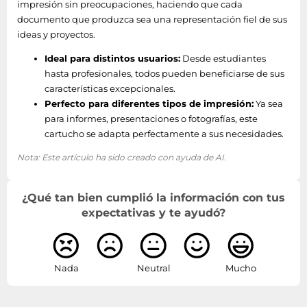
impresión sin preocupaciones, haciendo que cada
Expression Home XP-455 -
documento que produzca sea una representación fiel de sus
Expression Home XP-452 -
ideas y proyectos.
Expression Home XP-445 -
Productos
Expression Home XP-442 -
Ideal para distintos usuarios:
Desde estudiantes
compatibles
Expression Home XP-435 -
hasta profesionales, todos pueden beneficiarse de sus
Expression Home XP-432 -
características excepcionales.
Expression Home XP-425 -
Perfecto para diferentes tipos de impresión:
Ya sea
Expression Home XP-422 -
para informes, presentaciones o fotografías, este
Expression Home XP-415 -
cartucho se adapta perfectamente a sus necesidades.
Expression Home XP-412 -
Nota: Este artículo ha sido creado con ayuda de AI.
Expression Home XP-355 -
Expression Home XP-352 -
Expression Home XP-345 -
¿Qué tan bien cumplió la información con tus
Expression Home XP-342 -
expectativas y te ayudó?
Expression Home XP-335 -
Expression Home XP-332 -
Expression Home XP-325 -
Expression Home XP-322 -
Nada
Neutral
Mucho
Expression Home XP-315 -
Expression Home XP-312 -