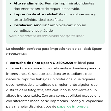
Alto rendimiento:
Permite imprimir abundantes
Peso y dimensiones
documentos antes de requerir recambio.
Impresión de alta calidad:
Produce colores vivos y
texto definido, ideal para fotos.
Altura
150 mm
Instalación sencilla:
Cambio de cartucho sin
complicaciones y rápido.
Ancho
100 mm
Nota: Este artículo ha sido creado con ayuda de AI.
Características
La elección perfecta para impresiones de calidad: Epson
C13S042549
- WorkForce WF-7610DWF -
WorkForce WF-7110DTW -
El
cartucho de tinta Epson C13S042549
es ideal para
WorkForce WF-3620DWF -
quienes buscan una solución eficiente y duradera para sus
WorkForce WF-2750DWF -
impresiones. Ya sea que usted sea un estudiante que
WorkForce WF-2010W -
necesita imprimir trabajos, un profesional que requiere
WorkForce WF-100W -
documentos de alta calidad o simplemente alguien que
WorkForce Pro WF-C5790DWF
disfruta de la fotografía, este cartucho se convierte en un
- Expression Premium XP-900 -
aliado indispensable. Con una compatibilidad excepcional
Expression Premium XP-630 -
con diferentes modelos de impresoras Epson y su capacidad
Expression Premium XP-610 -
para manejar distintos tipos de
papel de impresora
,
Expression Premium XP-6000 -