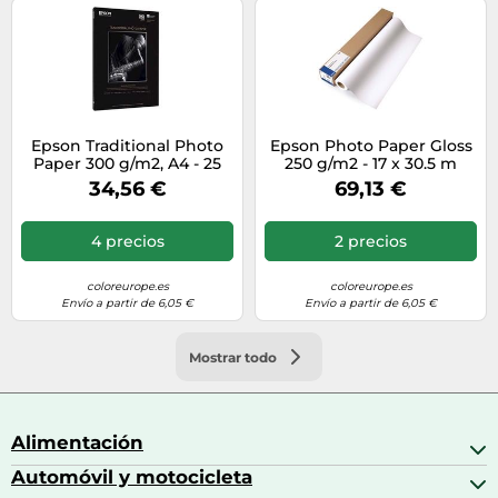
Epson Traditional Photo
Epson Photo Paper Gloss
Paper 300 g/m2, A4 - 25
250 g/m2 - 17 x 30.5 m
hojas
34,56 €
69,13 €
4 precios
2 precios
coloreurope.es
coloreurope.es
Envío a partir de 6,05 €
Envío a partir de 6,05 €
Mostrar todo
Alimentación
Automóvil y motocicleta
Bebidas