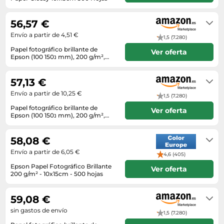
Envío en 72h
56,57 €
Envío a partir de 4,51 €
1,5 (7.280)
Papel fotográfico brillante de
Ver oferta
Epson (100 נ150 mm), 200 g/m²,
500 hojas
En stock
57,13 €
Envío a partir de 10,25 €
1,5 (7.280)
Papel fotográfico brillante de
Ver oferta
Epson (100 נ150 mm), 200 g/m²,
500 hojas
En stock
58,08 €
Envío a partir de 6,05 €
4,6 (405)
Epson Papel Fotográfico Brillante
Ver oferta
200 g/m² - 10x15cm - 500 hojas
Dentro de 8 días hábile
59,08 €
sin gastos de envío
1,5 (7.280)