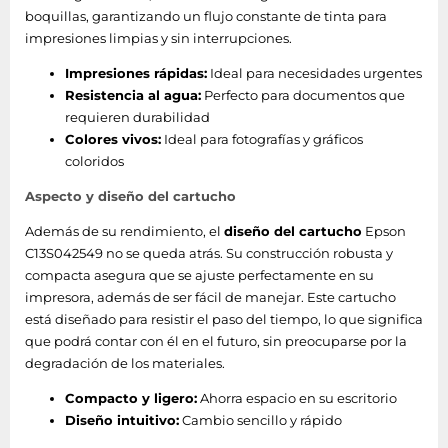
boquillas, garantizando un flujo constante de tinta para
Peso de media
200 g/m²
impresiones limpias y sin interrupciones.
Tipo final
Brillo
Impresiones rápidas:
Ideal para necesidades urgentes
Resistencia al agua:
Perfecto para documentos que
Hojas por paquete
500 hojas
requieren durabilidad
Colores vivos:
Ideal para fotografías y gráficos
coloridos
Empaquetado
Aspecto y diseño del cartucho
Ancho del paquete
65 mm
Además de su rendimiento, el
diseño del cartucho
Epson
Profundidad del
C13S042549 no se queda atrás. Su construcción robusta y
210 mm
paquete
compacta asegura que se ajuste perfectamente en su
impresora, además de ser fácil de manejar. Este cartucho
Altura del paquete
160 mm
está diseñado para resistir el paso del tiempo, lo que significa
que podrá contar con él en el futuro, sin preocuparse por la
Peso del paquete
1,73 kg
degradación de los materiales.
Compacto y ligero:
Ahorra espacio en su escritorio
Cantidad por
1 pieza(s)
Diseño intuitivo:
Cambio sencillo y rápido
paquete