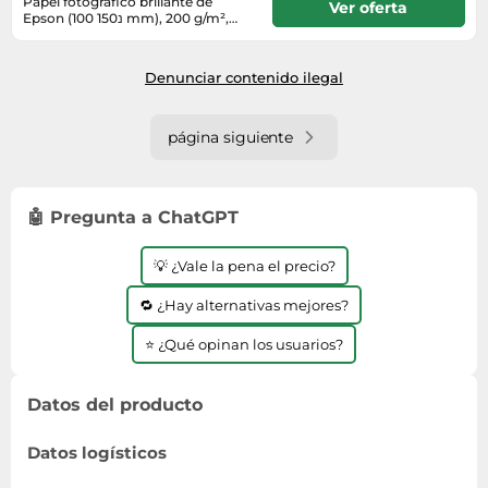
Papel fotográfico brillante de
Ver oferta
Epson (100 נ150 mm), 200 g/m²,
500 hojas
En stock
Denunciar contenido ilegal
página siguiente
🤖 Pregunta a ChatGPT
💡 ¿Vale la pena el precio?
🔁 ¿Hay alternativas mejores?
⭐ ¿Qué opinan los usuarios?
Datos del producto
Datos logísticos