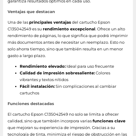
garantiza resultados óptimos en cada uso.
Expression Premium XP-530 -
Ventajas que destacan
Expression Photo HD XP-15000
- Expression Home XP-425 -
Una de las
principales ventajas
del cartucho Epson
Expression Home XP-342 -
Productos
C13S042549 es su
rendimiento excepcional
. Ofrece un alto
Expression Home XP-332 -
compatibles
rendimiento de páginas, lo que significa que podrá imprimir
Expression Home XP-245 -
más documentos antes de necesitar un reemplazo. Esto no
Expression Home XP-235 -
solo ahorra tiempo, sino que también resulta en un menor
Epson Stylus Photo 2100 -
gasto a largo plazo.
Epson Stylus Photo 1500W -
Epson Stylus Photo 1400 -
Rendimiento elevado:
Ideal para uso frecuente
Epson Expression Premium
Calidad de impresión sobresaliente:
Colores
XP-600 - Epson Expression
vibrantes y textos nítidos
Home XP-405WH - Epson
Fácil instalación:
Sin complicaciones al cambiar
Expression Home XP-405 -
cartuchos
Epson Expression Home XP-
Funciones destacadas
402 - Epson Expression Home
XP-305 - Epson Expression
El cartucho Epson C13S042549 no solo se limita a ofrecer
Home XP-302 - Epson
calidad, sino que también incorpora varias
funciones clave
Expression Home XP-202 -
que mejoran su experiencia de impresión. Gracias a su
Epson Expression Home XP-102
tecnología de tinta, minimiza el riesgo de obstrucción en las