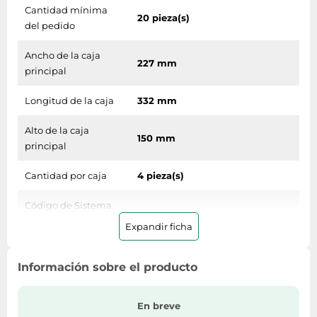
Cantidad mínima
20 pieza(s)
del pedido
Ancho de la caja
227 mm
principal
Longitud de la caja
332 mm
Alto de la caja
150 mm
principal
Cantidad por caja
4 pieza(s)
Código de Sistema
de Armomización
37032000
Expandir ficha
(SA)
Información sobre el producto
Otras características
País de origen
En breve
Japón