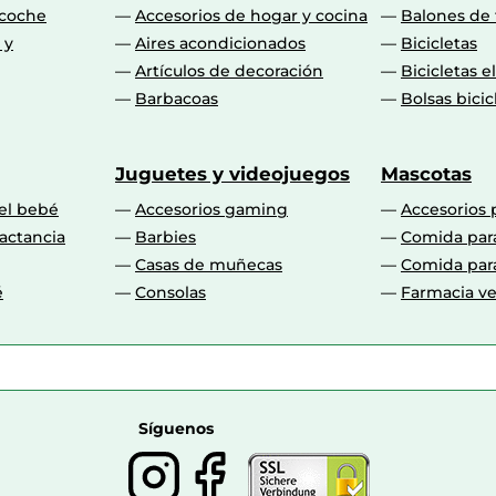
 coche
Accesorios de hogar y cocina
Balones de 
 y
Aires acondicionados
Bicicletas
Artículos de decoración
Bicicletas e
Barbacoas
Bolsas bicic
Juguetes y videojuegos
Mascotas
 el bebé
Accesorios gaming
Accesorios 
actancia
Barbies
Comida par
Casas de muñecas
Comida par
é
Consolas
Farmacia ve
Síguenos