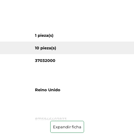
1 pieza(s)
10 pieza(s)
37032000
Reino Unido
8715946403823
Expandir ficha