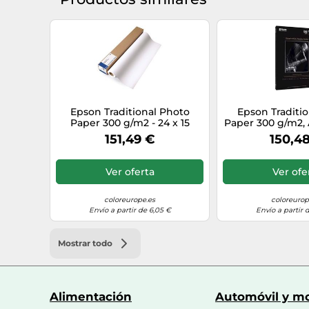
Empaquetado
Ancho del paquete
Profundidad del paquete
Altura del paquete
Epson Traditional Photo
Epson Traditi
Paper 300 g/m2 - 24 x 15
Paper 300 g/m2, 
Peso del paquete
metros
151,49 €
150,4
Cantidad por paquete
Ver oferta
Ver ofe
coloreurope.es
coloreurop
Envío a partir de 6,05 €
Envío a partir 
Mostrar todo
Alimentación
Automóvil y mo