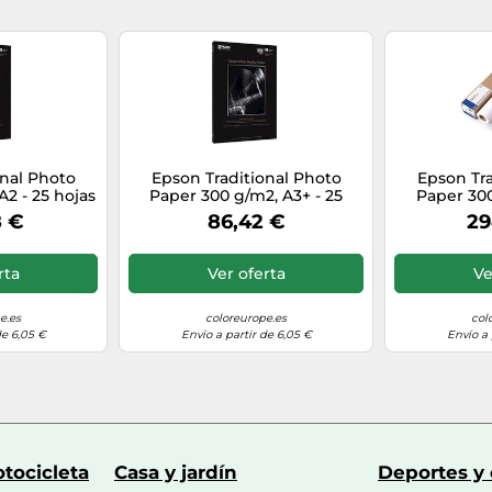
225 mm
310 mm
20 mm
onal Photo
Epson Traditional Photo
Epson Tra
A2 - 25 hojas
Paper 300 g/m2, A3+ - 25
Paper 300
770 g
hojas
8 €
86,42 €
29
1 pieza(s)
rta
Ver oferta
Ve
e.es
coloreurope.es
col
de 6,05 €
Envío a partir de 6,05 €
Envío a 
tocicleta
Casa y jardín
Deportes y