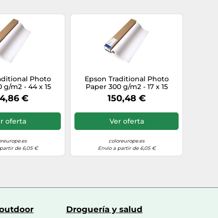
ditional Photo
Epson Traditional Photo
 g/m2 - 44 x 15
Paper 300 g/m2 - 17 x 15
metros
metros
4,86 €
150,48 €
r oferta
Ver oferta
oreurope.es
coloreurope.es
partir de 6,05 €
Envío a partir de 6,05 €
 outdoor
Droguería y salud