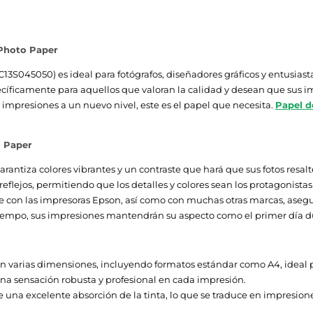
- SureColor SC-T7200D-PS - SureColor SC-T7200
PS - SureColor SC-T5200D - SureColor SC-T5200
 Photo Paper
T5200 MFP HDD - SureColor SC-T5200 - SureCol
13S045050) es ideal para fotógrafos, diseñadores gráficos y entusias
SC-P9000 Violet Spectro - SureColor SC-P9000 
ecíficamente para aquellos que valoran la calidad y desean que sus im
SureColor SC-P9000 STD - SureColor SC-P8000 
 impresiones a un nuevo nivel, este es el papel que necesita.
Papel d
P8000 STD - SureColor SC-P800 Roll Unit Prom
SureColor SC-P7000 Violet Spectro - SureColor
Spectro - SureColor SC-P7000 STD - SureColor 
o Paper
- SureColor SC-P6000 STD - SureColor SC-P5000
rantiza colores vibrantes y un contraste que hará que sus fotos resalt
Spectro - SureColor SC-P5000 Violet 240V - Su
eflejos, permitiendo que los detalles y colores sean los protagonistas
Spectro 240v - SureColor SC-P5000 STD Spectro
con las impresoras Epson, así como con muchas otras marcas, asegur
P5000 STD - SureColor SC-P400 - SureColor SC
l tiempo, sus impresiones mantendrán su aspecto como el primer día 
SC-T7000 - Epson SureColor SC-T5000 - Epson 
Spectro Proofer UV - Epson Stylus Pro 9900 Spe
Stylus Pro 9890 SpectroProofer - Epson Stylus 
en varias dimensiones, incluyendo formatos estándar como A4, ideal p
Pro 9700 - Epson Stylus Pro 7900 Spectro Proof
na sensación robusta y profesional en cada impresión.
Epson Stylus Pro 7900 - Epson Stylus Pro 7890 
una excelente absorción de la tinta, lo que se traduce en impresione
Stylus Pro 7700 - Epson Stylus Pro 4900 Spectr
Designer Edition - Epson Stylus Pro 4900 Spect