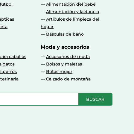
fútbol
Alimentación del bebé
Alimentación y lactancia
lípticas
Artículos de limpieza del
leta
hogar
Básculas de baño
Moda y accesorios
para caballos
Accesorios de moda
a gatos
Bolsos y maletas
a perros
Botas mujer
terinaria
Calzado de montaña
BUSCAR