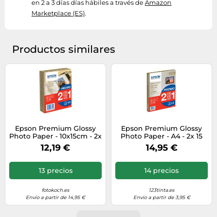
en 2 a 3 días días hábiles a través de
Amazon
Marketplace (ES)
.
Productos similares
Epson Premium Glossy
Epson Premium Glossy
Photo Paper - 10x15cm - 2x
Photo Paper - A4 - 2x 15
40 Hojas
Hojas
12,19 €
14,95 €
13 precios
14 precios
fotokoch.es
123tinta.es
Envío a partir de 14,95 €
Envío a partir de 3,95 €