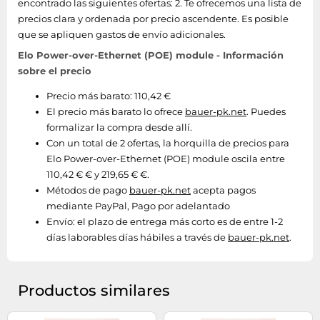
encontrado las siguientes ofertas: 2. Te ofrecemos una lista de
precios clara y ordenada por precio ascendente. Es posible
que se apliquen gastos de envío adicionales.
Elo Power-over-Ethernet (POE) module - Información
sobre el precio
Precio más barato: 110,42 €
El precio más barato lo ofrece
bauer-pk.net
. Puedes
formalizar la compra desde allí.
Con un total de 2 ofertas, la horquilla de precios para
Elo Power-over-Ethernet (POE) module oscila entre
110,42 € € y 219,65 € €.
Métodos de pago
bauer-pk.net
acepta pagos
mediante PayPal, Pago por adelantado
Envío:
el plazo de entrega más corto es de entre 1-2
días laborables días hábiles a través de
bauer-pk.net
.
Productos similares