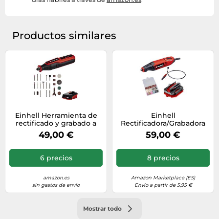
Productos similares
Einhell Herramienta de
Einhell
rectificado y grabado a
Rectificadora/Grabadora
batería TE-MT 7,2 Li
TC-MT 150 E 150 W máx.
49,00 €
59,00 €
35.000 rpm bloqueo
husillo 117 accesorios
6 precios
8 precios
amazon.es
Amazon Marketplace (ES)
sin gastos de envío
Envío a partir de 5,95 €
Mostrar todo