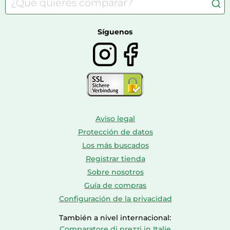
Comida para perros
Bolsos y maletas
Farmacia veterinaria
Botas mujer
Calzado de montaña
Síguenos
Aviso legal
Protección de datos
Los más buscados
Registrar tienda
Sobre nosotros
Guía de compras
Configuración de la privacidad
También a nivel internacional:
Comparatore di prezzi in Italie