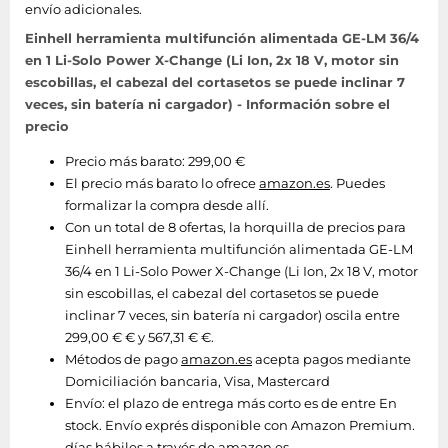
envío adicionales.
Einhell herramienta multifunción alimentada GE-LM 36/4
en 1 Li-Solo Power X-Change (Li Ion, 2x 18 V, motor sin
escobillas, el cabezal del cortasetos se puede inclinar 7
veces, sin batería ni cargador) - Información sobre el
precio
Precio más barato: 299,00 €
El precio más barato lo ofrece
amazon.es
. Puedes
formalizar la compra desde allí.
Con un total de 8 ofertas, la horquilla de precios para
Einhell herramienta multifunción alimentada GE-LM
36/4 en 1 Li-Solo Power X-Change (Li Ion, 2x 18 V, motor
sin escobillas, el cabezal del cortasetos se puede
inclinar 7 veces, sin batería ni cargador) oscila entre
299,00 € € y 567,31 € €.
Métodos de pago
amazon.es
acepta pagos mediante
Domiciliación bancaria, Visa, Mastercard
Envío:
el plazo de entrega más corto es de entre En
stock. Envío exprés disponible con Amazon Premium.
días hábiles a través de
amazon.es
.