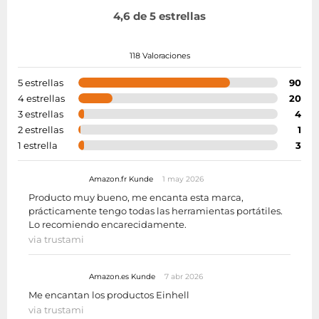
4,6 de 5 estrellas
118 Valoraciones
5 estrellas
90
4 estrellas
20
3 estrellas
4
2 estrellas
1
1 estrella
3
Amazon.fr Kunde
1 may 2026
Producto muy bueno, me encanta esta marca,
prácticamente tengo todas las herramientas portátiles.
Lo recomiendo encarecidamente.
via trustami
Amazon.es Kunde
7 abr 2026
Me encantan los productos Einhell
via trustami