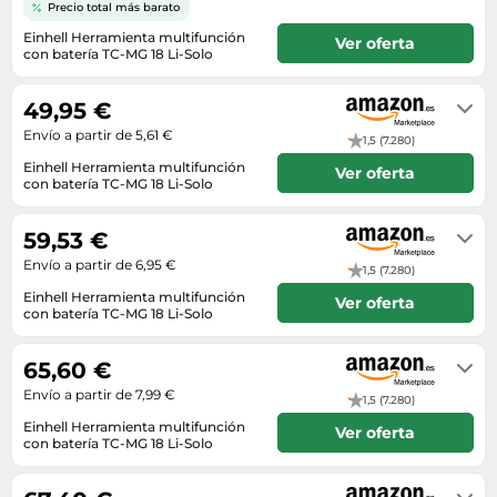
Lavavajillas y lavaplatos
Playmobil
Precio total más barato
Relojes
Ropa deportiva y outdoor
Perfumes de mujer
Media
Einhell Herramienta multifunción
Ver oferta
Vehículos a escala
Relojes de pulsera
con batería TC-MG 18 Li-Solo
Tiendas de campaña
Perfumes unisex
Microondas
En stock. Envío exprés disponible
Sneakers
con Amazon Premium.
Zapatillas de tenis
Placer y anticoncepción
Monitores y pantallas ordenador
49,95 €
Tejer y crochet
Zapatillas deportivas
Productos de higiene corporal
Envío a partir de 5,61 €
Máquinas de afeitar
1,5 (7.280)
Zapatillas de atletismo
Productos para baño y ducha
Einhell Herramienta multifunción
Móviles
Ver oferta
con batería TC-MG 18 Li-Solo
Zapatillas de baloncesto
Protectores solares
En stock
Ordenadores portátiles
Zapatos
59,53 €
Sets de belleza
Placas de cocina
Zapatos de invierno
Envío a partir de 6,95 €
Tensiómetros
1,5 (7.280)
Radios
Zapatos mujer
Einhell Herramienta multifunción
Ver oferta
Termómetros clínicos
Secadoras
con batería TC-MG 18 Li-Solo
Envío en 3 a 4 días
Tratamientos faciales
Sonido y alta fidelidad
65,60 €
TV, vídeo y DVD
Envío a partir de 7,99 €
1,5 (7.280)
Tablets
Einhell Herramienta multifunción
Ver oferta
con batería TC-MG 18 Li-Solo
Telecomunicaciones
Envío en 4 a 5 días
Televisores