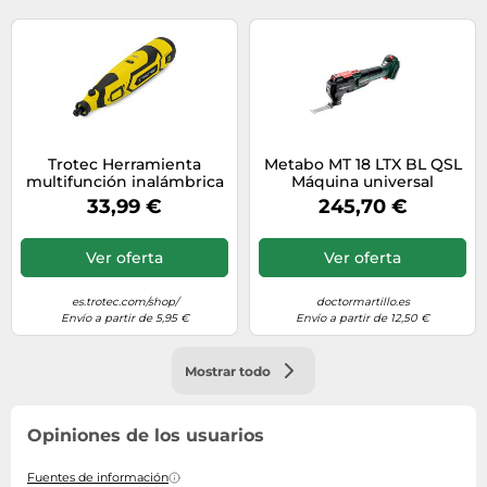
Trotec Herramienta
Metabo MT 18 LTX BL QSL
multifunción inalámbrica
Máquina universal
PMTS 01-12V con batería y
inalámbrica
33,99 €
245,70 €
cargador incluidos
Multiherramienta
613088840
Ver oferta
Ver oferta
es.trotec.com/shop/
doctormartillo.es
Envío a partir de 5,95 €
Envío a partir de 12,50 €
Mostrar todo
Opiniones de los usuarios
Fuentes de información