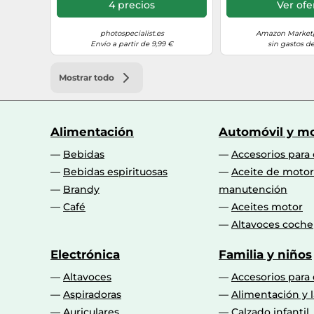
Funda para cám
4 precios
Ver ofe
manejo sin res
photospecialist.es
Amazon Marketp
Envío a partir de 9,99 €
sin gastos de
Mostrar todo
Alimentación
Automóvil y mo
Bebidas
Accesorios para
Bebidas espirituosas
Aceite de motor
Brandy
manutención
Café
Aceites motor
Altavoces coche
Electrónica
Familia y niños
Altavoces
Accesorios para
Aspiradoras
Alimentación y l
Auriculares
Calzado infantil