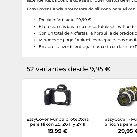
ascendente. Es posible que se apliquen gastos de envío
EasyCover Funda protectora de silicona para Nikon 
Precio más barato: 29,99 €
El precio más barato lo ofrece
fotokoch.es
. Puedes
Con un total de 4 ofertas, la horquilla de precios
Métodos de pago
fotokoch.es
acepta pagos median
Envío:
el plazo de entrega más corto es de entre P
52 variantes desde 9,95 €
EasyCover Funda protectora
easyCover - F
para Nikon Z5, Z6 II y Z7 II
Silicona para 
negro
Protección para 
19,99 €
29,95 
Canon R7 - Ca