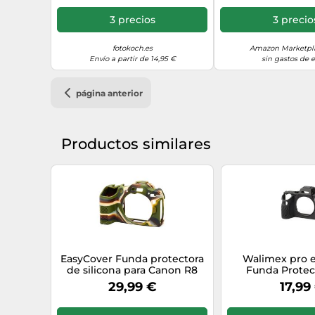
3 precios
3 precio
fotokoch.es
Amazon Marketpla
Envío a partir de 14,95 €
sin gastos de 
página anterior
Productos similares
EasyCover Funda protectora
Walimex pro 
de silicona para Canon R8
Funda Protec
camuflaje
cámara Compatib
29,99 €
17,99
A9 II / A7R IV
Silicona Antid