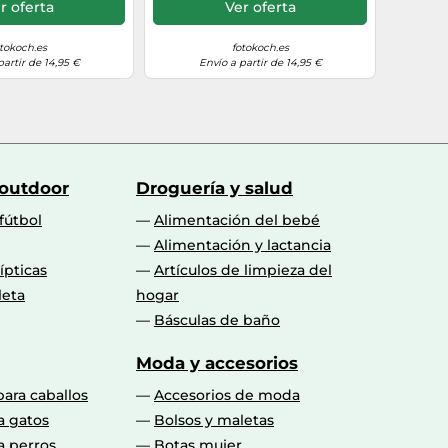
r oferta
Ver oferta
tokoch.es
fotokoch.es
partir de 14,95 €
Envío a partir de 14,95 €
 outdoor
Droguería y salud
fútbol
Alimentación del bebé
Alimentación y lactancia
lípticas
Artículos de limpieza del
leta
hogar
Básculas de baño
Moda y accesorios
para caballos
Accesorios de moda
a gatos
Bolsos y maletas
a perros
Botas mujer