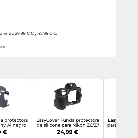
a entre 29,99 € € y 42,95 € €.
.es
.
a protectora
EasyCover Funda protectora
EasyCover Fu
ny A1 negro
de silicona para Nikon Z6/Z7
para Canon 4
negro
9 €
24,99 €
20,