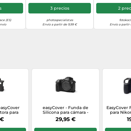
s
3 precios
2 prec
ce (ES)
photospecialist.es
fotokoc
envío
Envío a partir de 9,99 €
Envío a partir
easyCover
easyCover - Funda de
EasyCover 
tora para
Silicona para cámara -
para Nikon 
le con Sony
Protección para su cámara -
 €
29,95 €
1
, Funda de
Canon R5 II (Negro)
eslizante,