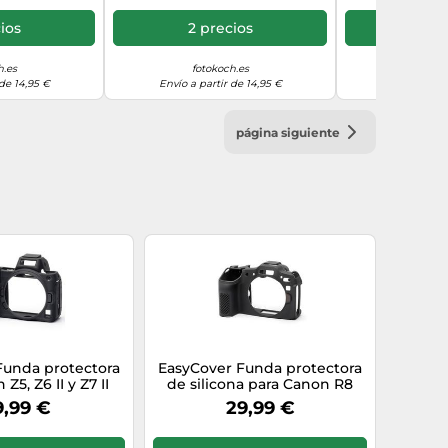
ios
2 precios
2 p
h.es
fotokoch.es
foto
 de 14,95 €
Envío a partir de 14,95 €
Envío a par
página siguiente
Funda protectora
EasyCover Funda protectora
Z5, Z6 II y Z7 II
de silicona para Canon R8
negro
negro
9,99 €
29,99 €