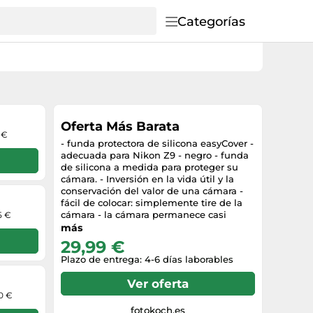
Categorías
Oferta Más Barata
 €
- funda protectora de silicona easyCover -
adecuada para Nikon Z9 - negro - funda
de silicona a medida para proteger su
cámara. - Inversión en la vida útil y la
conservación del valor de una cámara -
fácil de colocar: simplemente tire de la
cámara - la cámara permanece casi
5 €
totalmente operativa - El compartimento
más
de la batería, la ranura de la tarjeta de
29,99 €
memoria, los diales y las pantallas
Plazo de entrega: 4-6 días laborables
permanecen libres
Ver oferta
00 €
fotokoch.es