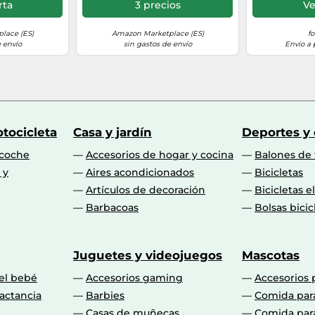
ara para un
rta
3 precios
Ve
tricciones
lace (ES)
Amazon Marketplace (ES)
fo
 envío
sin gastos de envío
Envío a 
tocicleta
Casa y jardín
Deportes y
 coche
Accesorios de hogar y cocina
Balones de 
 y
Aires acondicionados
Bicicletas
Artículos de decoración
Bicicletas e
Barbacoas
Bolsas bicic
Juguetes y videojuegos
Mascotas
 el bebé
Accesorios gaming
Accesorios 
actancia
Barbies
Comida par
Casas de muñecas
Comida par