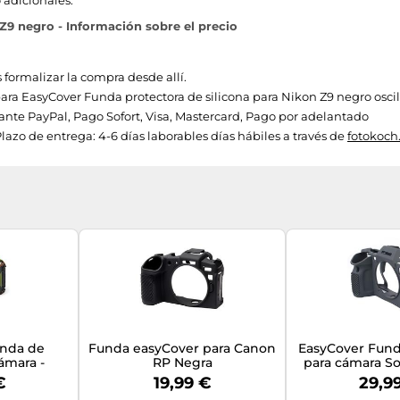
 adicionales.
Z9 negro - Información sobre el precio
 formalizar la compra desde allí.
 para EasyCover Funda protectora de silicona para Nikon Z9 negro oscil
te PayPal, Pago Sofort, Visa, Mastercard, Pago por adelantado
lazo de entrega: 4-6 días laborables días hábiles a través de
fotokoch
unda de
Funda easyCover para Canon
EasyCover Fund
cámara -
RP Negra
para cámara So
su cámara
€
19,99 €
29,9
muflaje