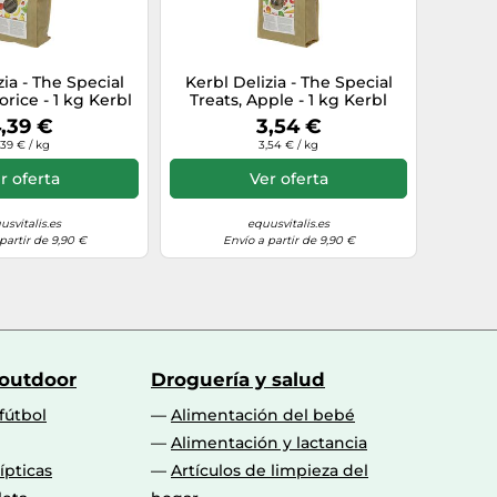
zia - The Special
Kerbl Delizia - The Special
orice - 1 kg Kerbl
Treats, Apple - 1 kg Kerbl
,39 €
3,54 €
,39 € / kg
3,54 € / kg
r oferta
Ver oferta
usvitalis.es
equusvitalis.es
partir de 9,90 €
Envío a partir de 9,90 €
 outdoor
Droguería y salud
fútbol
Alimentación del bebé
Alimentación y lactancia
lípticas
Artículos de limpieza del