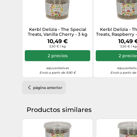
Kerbl Delizia - The Special
Kerbl Delizia - T
Treats, Vanilla Cherry - 3 kg
Treats, Raspberry 
Kerbl
10,49 €
10,49 
3,50 € / kg
3,50 € / kg
2 precios
2 precio
equusvitalis.es
equusvitalis.
Envío a partir de 9,90 €
Envío a partir de
página anterior
Productos similares