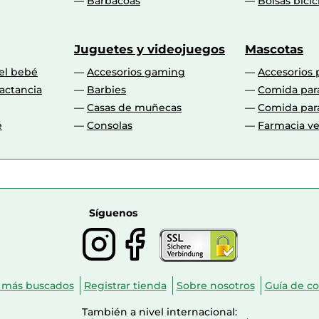
Barbacoas
Bolsas bicic
Juguetes y videojuegos
Mascotas
 el bebé
Accesorios gaming
Accesorios 
actancia
Barbies
Comida par
Casas de muñecas
Comida par
é
Consolas
Farmacia ve
Síguenos
 más buscados
Registrar tienda
Sobre nosotros
Guía de c
También a nivel internacional: