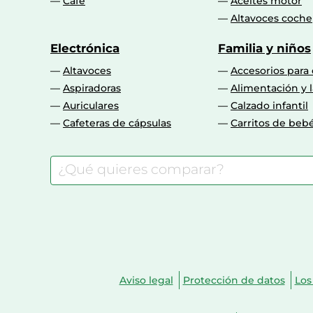
Café
Aceites motor
Altavoces coche
Electrónica
Familia y niños
Altavoces
Accesorios para
Aspiradoras
Alimentación y l
Auriculares
Calzado infantil
Cafeteras de cápsulas
Carritos de beb
Aviso legal
Protección de datos
Los