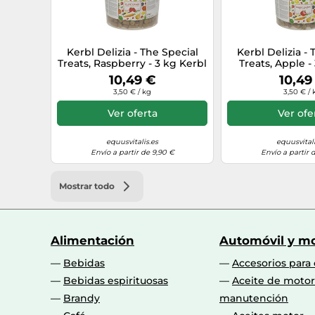
Kerbl Delizia - The Special
Kerbl Delizia - 
Treats, Raspberry - 3 kg Kerbl
Treats, Apple -
10,49 €
10,49
3,50 € / kg
3,50 € / 
Ver oferta
Ver ofe
equusvitalis.es
equusvitali
Envío a partir de 9,90 €
Envío a partir 
Mostrar todo
Alimentación
Automóvil y mo
Bebidas
Accesorios para
Bebidas espirituosas
Aceite de motor
Brandy
manutención