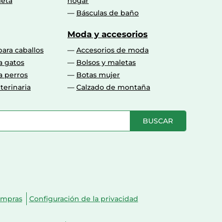
leta
hogar
Básculas de baño
Moda y accesorios
para caballos
Accesorios de moda
a gatos
Bolsos y maletas
a perros
Botas mujer
terinaria
Calzado de montaña
BUSCAR
ompras
Configuración de la privacidad