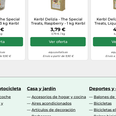
The Special
Kerbl Delizia - The Special
Kerbl Deli
 3 kg Kerbl
Treats, Raspberry - 1 kg Kerbl
Treats, Liqu
 €
3,79 €
4
kg
3,79 € / kg
4
rta
Ver oferta
Ve
s.es
equusvitalis.es
equ
de 9,90 €
Envío a partir de 9,90 €
Envío a 
tocicleta
Casa y jardín
Deportes y
 coche
Accesorios de hogar y cocina
Balones de 
 y
Aires acondicionados
Bicicletas
Artículos de decoración
Bicicletas e