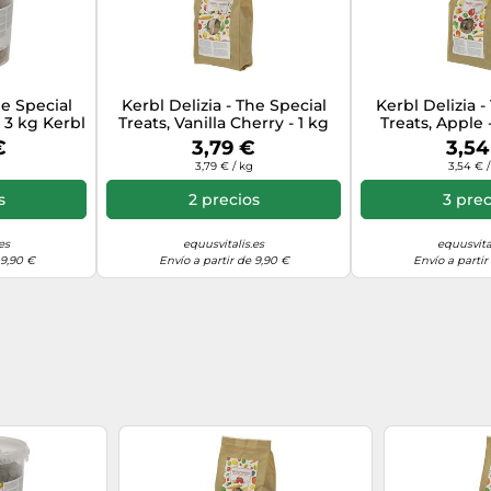
he Special
Kerbl Delizia - The Special
Kerbl Delizia -
- 3 kg Kerbl
Treats, Vanilla Cherry - 1 kg
Treats, Apple 
Kerbl
€
3,79 €
3,54
3,79 € / kg
3,54 € 
s
2 precios
3 prec
es
equusvitalis.es
equusvita
 9,90 €
Envío a partir de 9,90 €
Envío a partir