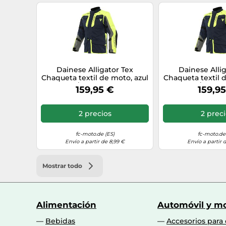
Dainese Alligator Tex
Dainese Alli
Chaqueta textil de moto, azul
Chaqueta textil 
oscuro/amarillo, Talla 50
oscuro/amarillo
159,95 €
159,9
2 precios
2 prec
fc-moto.de (ES)
fc-moto.de 
Envío a partir de 8,99 €
Envío a partir 
Mostrar todo
Alimentación
Automóvil y mo
Bebidas
Accesorios para