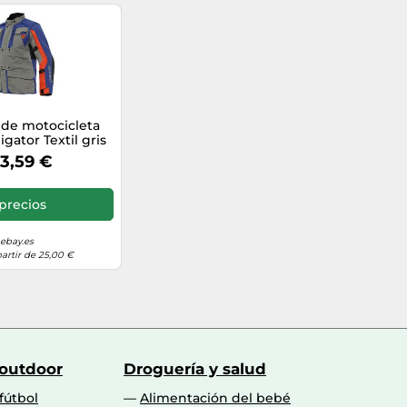
de motocicleta
igator Textil gris
l llama naranja
3,59 €
precios
ebay.es
partir de 25,00 €
 outdoor
Droguería y salud
fútbol
Alimentación del bebé