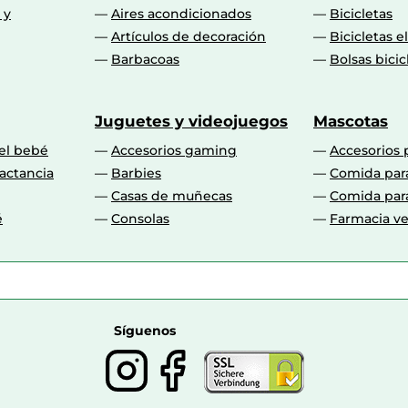
 y
Aires acondicionados
Bicicletas
Artículos de decoración
Bicicletas e
Barbacoas
Bolsas bicic
Juguetes y videojuegos
Mascotas
 el bebé
Accesorios gaming
Accesorios 
actancia
Barbies
Comida par
Casas de muñecas
Comida par
é
Consolas
Farmacia ve
Síguenos