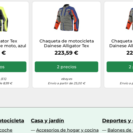
gator Tex
Chaqueta de motocicleta
Chaqueta 
de moto, azul
Dainese Alligator Tex
Dainese All
, Talla 48
carbón azu
5 €
223,59 €
22
ios
2 precios
2 
(ES)
ebay.es
de 8,99 €
Envío a partir de 25,00 €
Envío a 
tocicleta
Casa y jardín
Deportes y
 coche
Accesorios de hogar y cocina
Balones de 