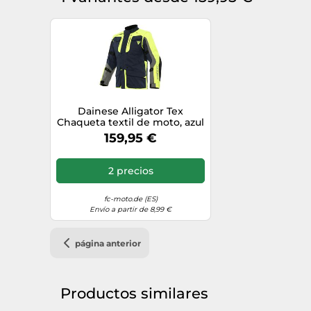
Dainese Alligator Tex
Chaqueta textil de moto, azul
oscuro/amarillo, Talla 48
159,95 €
2 precios
fc-moto.de (ES)
Envío a partir de 8,99 €
página anterior
Productos similares