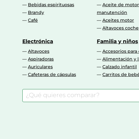
Bebidas espirituosas
Aceite de motor
Brandy
manutención
Café
Aceites motor
Altavoces coche
Electrónica
Familia y niños
Altavoces
Accesorios para
Aspiradoras
Alimentación y l
Auriculares
Calzado infantil
Cafeteras de cápsulas
Carritos de beb