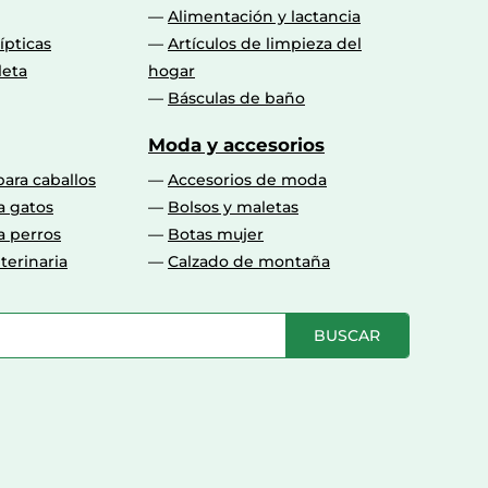
Alimentación y lactancia
lípticas
Artículos de limpieza del
leta
hogar
Básculas de baño
Moda y accesorios
para caballos
Accesorios de moda
a gatos
Bolsos y maletas
a perros
Botas mujer
terinaria
Calzado de montaña
BUSCAR