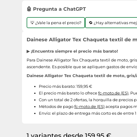
🤖 Pregunta a ChatGPT
💡 ¿Vale la pena el precio?
🔁 ¿Hay alternativas me
Dainese Alligator Tex Chaqueta textil de mot
▶ ¡Encuentra siempre el precio más barato!
Para Dainese Alligator Tex Chaqueta textil de moto, gris
ascendente. Es posible que se apliquen gastos de envío
Dainese Alligator Tex Chaqueta textil de moto, gris/a
Precio más barato: 159,95 €
El precio más barato lo ofrece
fc-moto.de (ES)
. Pu
Con un total de 2 ofertas, la horquilla de precios p
Métodos de pago
fc-moto.de (ES)
acepta pagos me
Envío:
el plazo de entrega más corto es de entre 1 
1 variantes desde 159,95 €