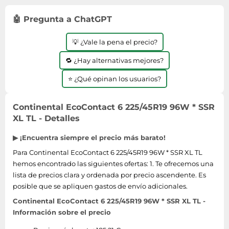
Lavavajillas y lavaplatos
Playmobil
Relojes
Ropa deportiva y outdoor
Perfumes de mujer
Media
🤖 Pregunta a ChatGPT
Vehículos a escala
Relojes de pulsera
Tiendas de campaña
Perfumes unisex
Microondas
Sneakers
💡 ¿Vale la pena el precio?
Zapatillas de tenis
Placer y anticoncepción
Monitores y pantallas ordenador
Tejer y crochet
Zapatillas deportivas
🔁 ¿Hay alternativas mejores?
Productos de higiene corporal
Máquinas de afeitar
Zapatillas de atletismo
Productos para baño y ducha
⭐ ¿Qué opinan los usuarios?
Móviles
Zapatillas de baloncesto
Protectores solares
Ordenadores portátiles
Zapatos
Continental EcoContact 6 225/45R19 96W * SSR
Sets de belleza
Placas de cocina
XL TL - Detalles
Zapatos de invierno
Tensiómetros
Radios
Zapatos mujer
▶ ¡Encuentra siempre el precio más barato!
Termómetros clínicos
Secadoras
Para Continental EcoContact 6 225/45R19 96W * SSR XL TL
Tratamientos faciales
Sonido y alta fidelidad
hemos encontrado las siguientes ofertas: 1. Te ofrecemos una
TV, vídeo y DVD
lista de precios clara y ordenada por precio ascendente. Es
posible que se apliquen gastos de envío adicionales.
Tablets
Continental EcoContact 6 225/45R19 96W * SSR XL TL -
Telecomunicaciones
Información sobre el precio
Televisores