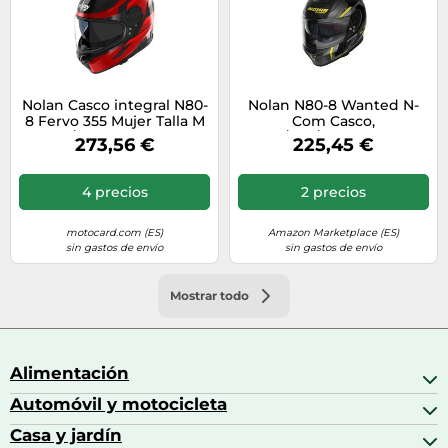
Nolan Casco integral N80-
Nolan N80-8 Wanted N-
8 Fervo 355 Mujer Talla M
Com Casco,
Negro/Rojo Cromo Metal
negro/gris/amarillo, Talla S
273,56 €
225,45 €
(56)
4 precios
2 precios
motocard.com (ES)
Amazon Marketplace (ES)
sin gastos de envío
sin gastos de envío
Mostrar todo
Alimentación
Automóvil y motocicleta
Bebidas
Bebidas espirituosas
Casa y jardín
Accesorios para coche