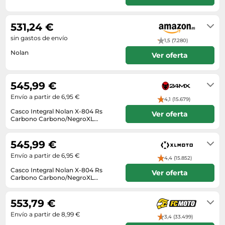
Lavavajillas y lavaplatos
Playmobil
Relojes
En stock
Ropa deportiva y outdoor
Perfumes de mujer
Media
Vehículos a escala
Relojes de pulsera
531,24 €
Tiendas de campaña
Perfumes unisex
Microondas
sin gastos de envío
Sneakers
1,5 (7.280)
Zapatillas de tenis
Placer y anticoncepción
Monitores y pantallas ordenador
Nolan
Tejer y crochet
Ver oferta
Zapatillas deportivas
Productos de higiene corporal
Máquinas de afeitar
Envío en 6 a 7 meses. Envío exprés
Zapatillas de atletismo
Productos para baño y ducha
disponible con Amazon Premium.
Móviles
545,99 €
Zapatillas de baloncesto
Protectores solares
Ordenadores portátiles
Envío a partir de 6,95 €
4,1 (15.679)
Zapatos
Sets de belleza
Placas de cocina
Casco Integral Nolan X-804 Rs
Ver oferta
Zapatos de invierno
Carbono Carbono/NegroXL
Tensiómetros
Radios
Carbono,Negro
3-7 días
Zapatos mujer
Termómetros clínicos
Secadoras
545,99 €
Tratamientos faciales
Sonido y alta fidelidad
Envío a partir de 6,95 €
4,4 (15.852)
Casco Integral Nolan X-804 Rs
TV, vídeo y DVD
Ver oferta
Carbono Carbono/NegroXL
Carbono,Negro
Tablets
3-7 días
553,79 €
Telecomunicaciones
Envío a partir de 8,99 €
3,4 (33.499)
Televisores