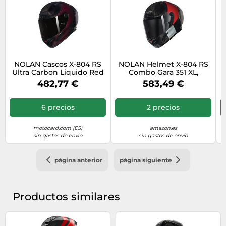
NOLAN Cascos X-804 RS
NOLAN Helmet X-804 RS
Ultra Carbon Liquido Red
Combo Gara 351 XL,
XL
Carbono/Rojo/Gris/Negro
482,77 €
583,49 €
6 precios
2 precios
motocard.com (ES)
amazon.es
sin gastos de envío
sin gastos de envío
página anterior
página siguiente
Productos similares