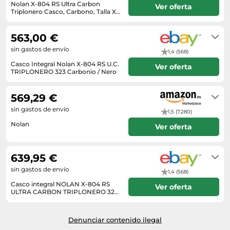
Nolan X-804 RS Ultra Carbon
Ver oferta
Triplonero Casco, Carbono, Talla XL
(62)
1 - 2 días
563,00 €
sin gastos de envío
1,4 (568)
Casco Integral Nolan X-804 RS U.C.
Ver oferta
TRIPLONERO 323 Carbonio / Nero
Envío en el plazo de 59 - 73 días
hábiles tras el ingreso.
569,29 €
sin gastos de envío
1,5 (7.280)
Nolan
Ver oferta
En stock
639,95 €
sin gastos de envío
1,4 (568)
Casco integral NOLAN X-804 RS
Ver oferta
ULTRA CARBON TRIPLONERO 323
Negro Mate
Envío en el plazo de 5 - 9 días
hábiles tras el ingreso.
Denunciar contenido ilegal